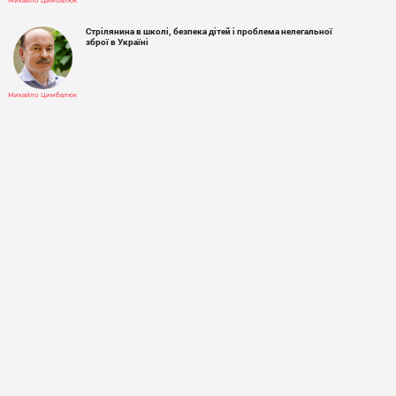
Михайло Цимбалюк
Стрілянина в школі, безпека дітей і проблема нелегальної
зброї в Україні
Михайло Цимбалюк