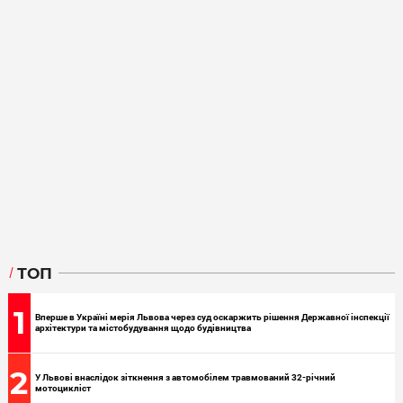
ТОП
1
Вперше в Україні мерія Львова через суд оскаржить рішення Державної інспекції
архітектури та містобудування щодо будівництва
2
У Львові внаслідок зіткнення з автомобілем травмований 32-річний
мотоцикліст