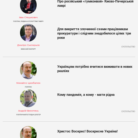
Про російський «гумконвой» Києво-Печерській
лаврі
Іван Стецькович
ПОЛІТИК, ЛЮДИНА З ПОЧУТТЯМ ГУМОРУ
Для викриття злочинної схеми працівникам
прокуратури і слідчим знадобилося цілих три
роки
Дмитро Снєгирьов
СУСПІЛЬСТВО
ВОЄННИЙ ЕКСПЕРТ
Українцям потрібно вчитися виживати в нових
реаліях
Михайло Цимбалюк
ПОЛІТИК
Кому пандемія, а кому - мати рідна
Андрій Вихопень
СУСПІЛЬСТВО
ПОЛІТИЧНИЙ ОГЛЯДАЧ, БЛОГЕР
Христос Воскрес! Воскресне Україна!