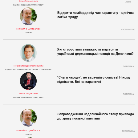
Іван Стецькович
ЛЬВІВ
ПОЛІТИК, ЛЮДИНА З ПОЧУТТЯМ ГУМОРУ
Відкрити ломбарди під час карантину - цинічна
логіка Уряду
Михайло Цимбалюк
СУСПІЛЬСТВО
ПОЛІТИК
Які стереотипи заважають відстояти
українські державницькі позиції на Донеччині?
Мирослав Дністрянський
ПОЛІТИКА
НАУКОВЕЦЬ В ГАЛУЗІ ПОЛІТИЧНОЇ ГЕОГРАФІЇ ТА ГЕОПОЛІТИКИ
"Слуги народу", не втрачайте совість! Нікому
піднімати. Всі на карантині
Іван Стецькович
ПОЛІТИКА
ПОЛІТИК, ЛЮДИНА З ПОЧУТТЯМ ГУМОРУ
Запровадження надзвичайного стану призведе
до зриву посівної кампанії
Михайло Цимбалюк
ЕКОНОМІКА
ПОЛІТИК