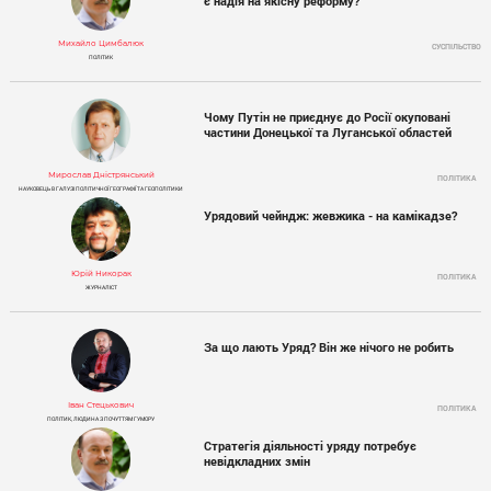
є надія на якісну реформу?
Михайло Цимбалюк
СУСПІЛЬСТВО
ПОЛІТИК
Чому Путін не приєднує до Росії окуповані
частини Донецької та Луганської областей
Мирослав Дністрянський
ПОЛІТИКА
НАУКОВЕЦЬ В ГАЛУЗІ ПОЛІТИЧНОЇ ГЕОГРАФІЇ ТА ГЕОПОЛІТИКИ
Урядовий чейндж: жевжика - на камікадзе?
Юрій Никорак
ПОЛІТИКА
ЖУРНАЛІСТ
За що лають Уряд? Він же нічого не робить
Іван Стецькович
ПОЛІТИКА
ПОЛІТИК, ЛЮДИНА З ПОЧУТТЯМ ГУМОРУ
Стратегія діяльності уряду потребує
невідкладних змін