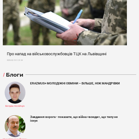
Про напад на військовослужбовців ТЦК на Львівщині
2025-02-19 11:31:54
Блоги
ERAZMUS+ МОЛОДІЖНІ ОБМІНИ – БІЛЬШЕ, НІЖ МАНДРІВКИ
Богдан Козійчук
Завдання ворога - показати, що війна «всюди», що тилу не
існує