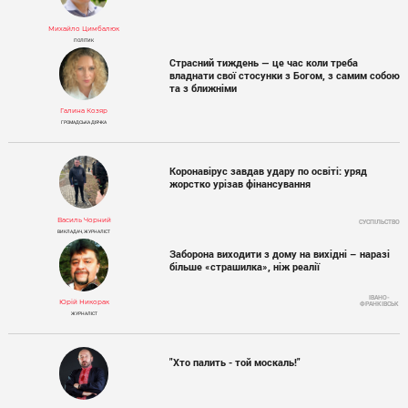
Михайло Цимбалюк
ПОЛІТИК
Страсний тиждень — це час коли треба
владнати свої стосунки з Богом, з самим собою
та з ближніми
Галина Козяр
ГРОМАДСЬКА ДІЯЧКА
Коронавірус завдав удару по освіті: уряд
жорстко урізав фінансування
Василь Чорний
СУСПІЛЬСТВО
ВИКЛАДАЧ, ЖУРНАЛІСТ
Заборона виходити з дому на вихідні – наразі
більше «страшилка», ніж реалії
ІВАНО-
Юрій Никорак
ФРАНКІВСЬК
ЖУРНАЛІСТ
"Хто палить - той москаль!"