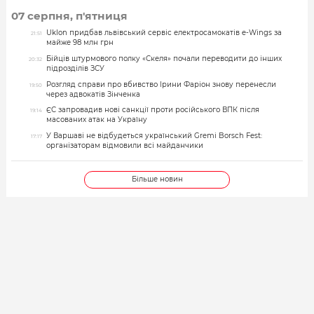
07 серпня, п'ятниця
Uklon придбав львівський сервіс електросамокатів e-Wings за
21:51
майже 98 млн грн
Бійців штурмового полку «Скеля» почали переводити до інших
20:32
підрозділів ЗСУ
Розгляд справи про вбивство Ірини Фаріон знову перенесли
19:50
через адвокатів Зінченка
ЄС запровадив нові санкції проти російського ВПК після
19:14
масованих атак на Україну
У Варшаві не відбудеться український Gremi Borsch Fest:
17:17
організаторам відмовили всі майданчики
Більше новин