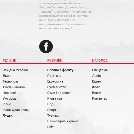
зосереджуючись на областях
Західної України. Доречні факти,
тенденції та різноманітні цікавинки
охоплюють ключові сфери життя,
акцентуючи на головних
повідомленнях зі стрічок новин
інформаційних агенцій
РЕГІОНИ
РУБРИКИ
НАГОЛОС
Західна Україна
Новини з фронту
Спецтема
Львів
Політика
Львів
Тернопіль
Економіка
Відео
Хмельницький
Суспільство
Фото
Чернівці
Сім'я і здоров'я
Блоги
Ужгород
Культура
Коментар
Рівне
Події
Івано-Франківськ
Спорт
Луцьк
Туризм
Неймовірна Україна
Світ