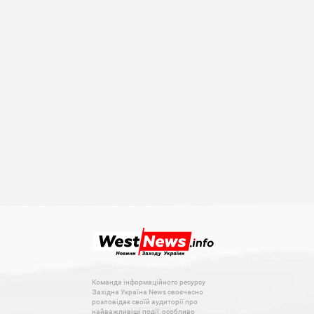
Команда інформаційного ресурсу
Західна Україна News своєчасно
розповідає своїй аудиторії про
найважливіші події, особливо