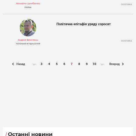
Михайло Цимбалюк
ПОЛІТИКА
ПОЛІТИК
Політична епітафія уряду соросят
Андрій Вихопень
ПОЛІТИКА
ПОЛІТИЧНИЙ ОГЛЯДАЧ, БЛОГЕР
Назад
..
3
4
5
6
7
8
9
10
..
Вперед
Останні новини