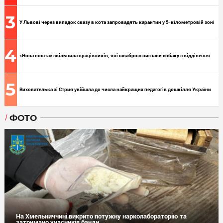
3
У Львові через випадок сказу в кота запровадять карантин у 5-кілометровій зоні
4
«Нова пошта» звільнила працівників, які шваброю вигнали собаку з відділення
5
Вихователька зі Стрия увійшла до числа найкращих педагогів дошкілля України
ФОТО
На Хмельниччині викрито потужну нарколабораторію та
затримано учасників банди