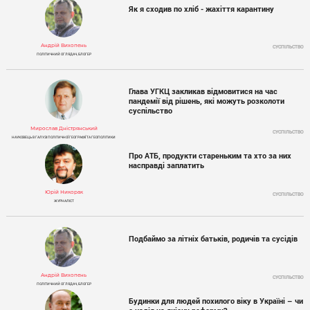
Як я сходив по хліб - жахіття карантину
Андрій Вихопень
СУСПІЛЬСТВО
ПОЛІТИЧНИЙ ОГЛЯДАЧ, БЛОГЕР
Глава УГКЦ закликав відмовитися на час
пандемії від рішень, які можуть розколоти
суспільство
Мирослав Дністрянський
СУСПІЛЬСТВО
НАУКОВЕЦЬ В ГАЛУЗІ ПОЛІТИЧНОЇ ГЕОГРАФІЇ ТА ГЕОПОЛІТИКИ
Про АТБ, продукти стареньким та хто за них
насправді заплатить
Юрій Никорак
СУСПІЛЬСТВО
ЖУРНАЛІСТ
Подбаймо за літніх батьків, родичів та сусідів
Андрій Вихопень
СУСПІЛЬСТВО
ПОЛІТИЧНИЙ ОГЛЯДАЧ, БЛОГЕР
Будинки для людей похилого віку в Україні – чи