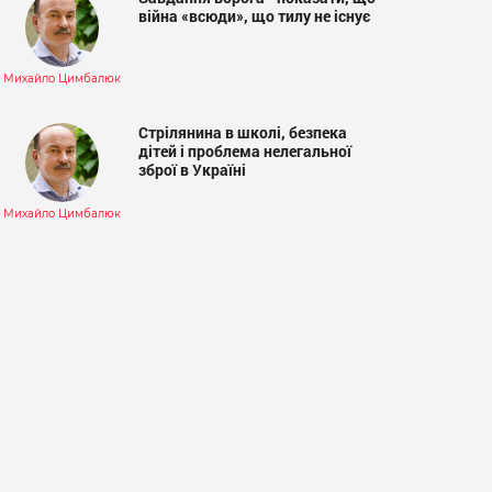
війна «всюди», що тилу не існує
Михайло Цимбалюк
Стрілянина в школі, безпека
дітей і проблема нелегальної
зброї в Україні
Михайло Цимбалюк