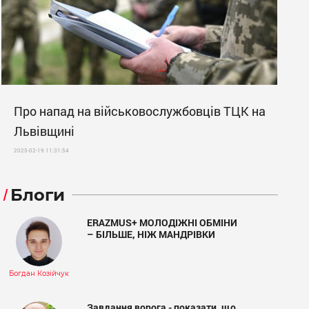
Про напад на військовослужбовців ТЦК на
Львівщині
2025-02-19 11:31:54
Блоги
ERAZMUS+ МОЛОДІЖНІ ОБМІНИ
– БІЛЬШЕ, НІЖ МАНДРІВКИ
Богдан Козійчук
Завдання ворога - показати, що