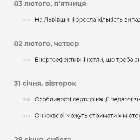
03 лютого, п'ятниця
На Львівщині зросла кількість випа
20:12
02 лютого, четвер
Енергоефективні котли, що треба з
18:28
31 січня, вівторок
Особливості сертифікації педагогіч
13:39
Онкохворі можуть отримати хіміоте
10:40
28 січня, субота