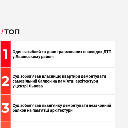
ТОП
1
Один загиблий та двоє травмованих внаслідок ДТП
у Львівському районі
2
Суд зобов’язав власницю квартири демонтувати
самовільний балкон на пам’ятці архітектури
у центрі Львова
3
Суд зобов’язав львів’янку демонтувати незаконний
балкон на пам’ятці архітектури