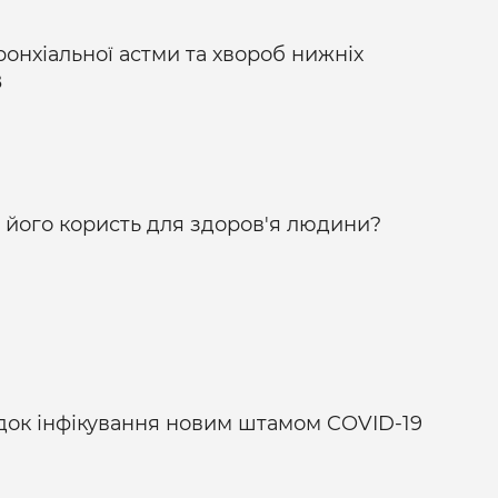
ронхіальної астми та хвороб нижніх
З
у його користь для здоров'я людини?
адок інфікування новим штамом COVID-19