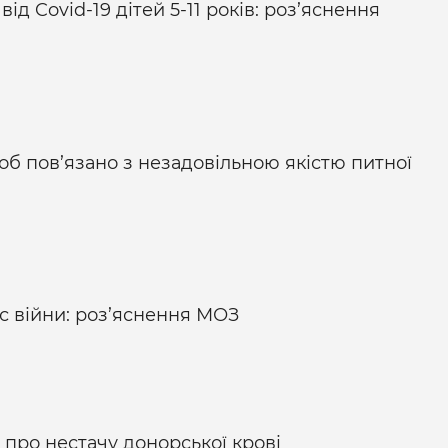
ід Covid-19 дітей 5-11 років: роз’яснення
об пов’язано з незадовільною якістю питної
ас війни: роз’яснення МОЗ
про нестачу донорської крові