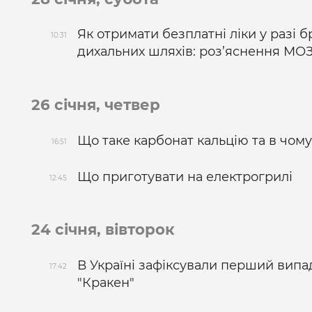
Як отримати безплатні ліки у разі б
10:31
дихальних шляхів: роз’яснення МО
26 січня, четвер
Що таке карбонат кальцію та в чом
16:51
Що приготувати на електрогрилі
12:45
24 січня, вівторок
В Україні зафіксували перший вип
17:42
"Кракен"