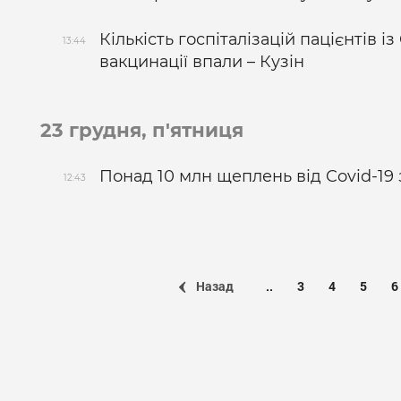
Кількість госпіталізацій пацієнтів і
13:44
вакцинації впали – Кузін
23 грудня, п'ятниця
Понад 10 млн щеплень від Covid-1
12:43
Назад
..
3
4
5
6