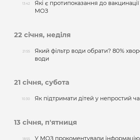
Які є протипоказання до вакцинації в
13:42
МОЗ
22 січня, неділя
Який фільтр води обрати? 80% хвор
21:55
води
21 січня, субота
Як підтримати дітей у непростий ч
10:30
13 січня, п'ятниця
У МОЗ прокоментували інформацію 
18:55