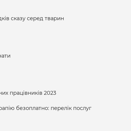
дків сказу серед тварин
нати
них працівників 2023
рапію безоплатно: перелік послуг