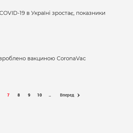
з COVID-19 в Україні зростає, показники
9 зроблено вакциною CoronaVac
7
8
9
10
..
Вперед