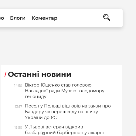
ео
Блоги
Коментар
Останні новини
Віктор Ющенко став головою
14:50
Наглядовї ради Музею Голодомору-
геноциду
Посол у Польщі відповів на заяви про
13:57
Бандеру як перешкоду на шляху
України до ЄС
У Львові ветеран відкрив
13:50
безбар’єрний барбершоп у лікарні