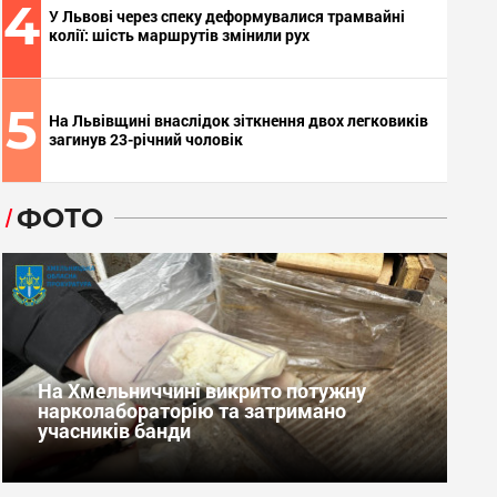
4
У Львові через спеку деформувалися трамвайні
колії: шість маршрутів змінили рух
5
На Львівщині внаслідок зіткнення двох легковиків
загинув 23-річний чоловік
ФОТО
На Хмельниччині викрито потужну
нарколабораторію та затримано
учасників банди