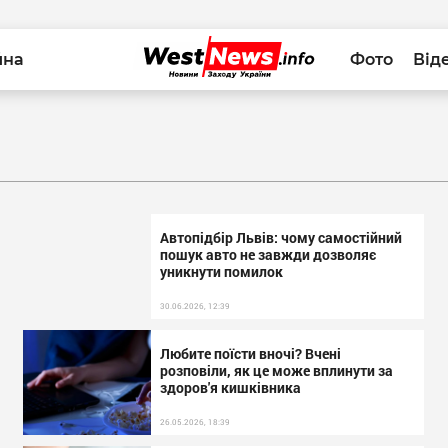
йна
Фото
Від
Автопідбір Львів: чому самостійний
пошук авто не завжди дозволяє
уникнути помилок
30.06.2026, 12:39
Любите поїсти вночі? Вчені
розповіли, як це може вплинути за
здоров'я кишківника
26.05.2026, 18:39