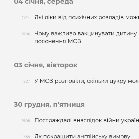
04 січня, середа
Які ліки від психічних розладів м
21:04
Чому важливо вакцинувати дитину 
15:06
пояснення МОЗ
03 січня, вівторок
У МОЗ розповіли, скільки цукру м
12:27
30 грудня, п'ятниця
Постраждалі внаслідок війни україн
19:08
Як покращити англійську вимову
18:58