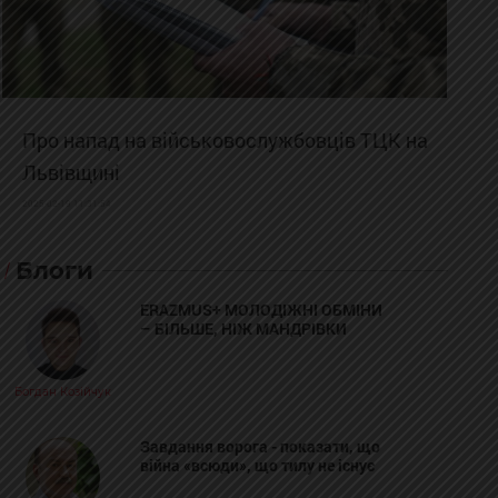
Про напад на військовослужбовців ТЦК на
Львівщині
2025-02-19 11:31:54
Блоги
ERAZMUS+ МОЛОДІЖНІ ОБМІНИ
– БІЛЬШЕ, НІЖ МАНДРІВКИ
Богдан Козійчук
Завдання ворога - показати, що
війна «всюди», що тилу не існує