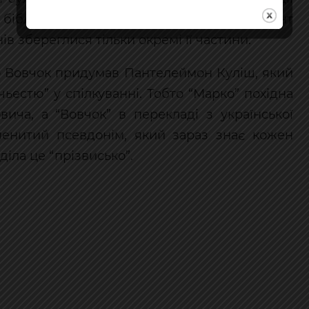
бібліотек. На жаль, україномовний варіант
в збереглися тільки окремі її частини.
 Вовчок придумав Пантелеймон Куліш, який
чьестю” у спілкуванні. Тобто “Марко” похідна
вича, а “Вовчок” в перекладі з української
менитий псевдонім, який зараз знає кожен
іла це “прізвисько”.