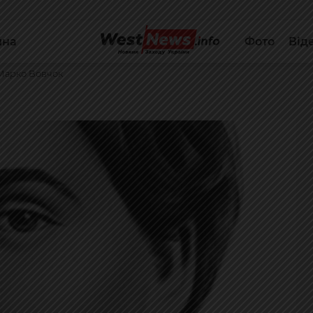
йна
Фото
Від
 Марко Вовчок