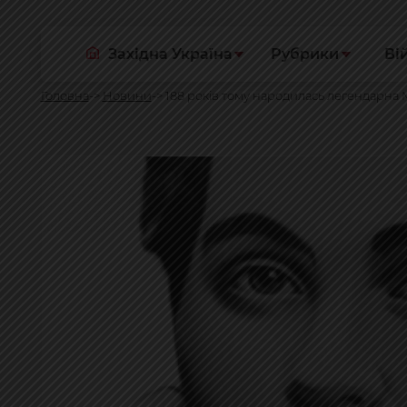
Західна Україна
Рубрики
Ві
Головна
Новини
188 років тому народилась легендарна