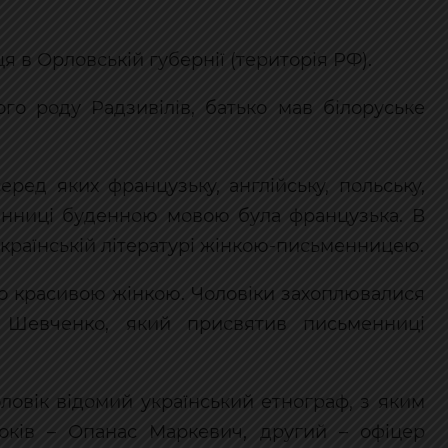
 в Орловській губернії (територія РФ).
го роду Радзивілів, батько мав білоруське
еред яких французьку, англійську, польську,
ьменниці буденною мовою була французька. В
в українській літературі жінкою-письменницею.
но красивою жінкою. Чоловіки захоплювалися
 Шевченко, який присвятив письменниці
оловік відомий український етнограф, з яким
оків – Опанас Маркевич, другий – офіцер