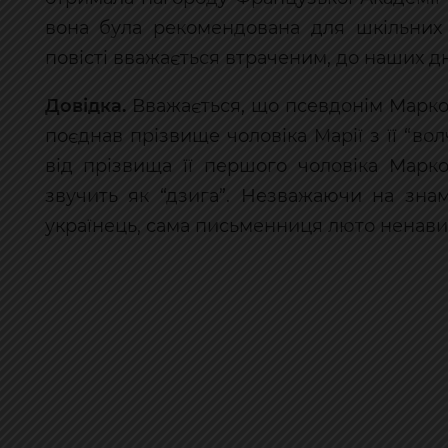
вона була рекомендована для шкільних 
повісті вважається втраченим, до наших дні
Довідка.
Вважається, що псевдонім Марко
поєднав прізвище чоловіка Марії з її “вол
від прізвища її першого чоловіка Марко
звучить як “дзига”. Незважаючи на зна
українець, сама письменниця люто ненавид