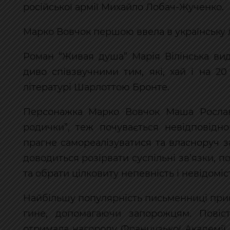
російської армії Михайло Лобач-Жученко.
Марко Вовчок першою ввела в українську л
Роман “Живая душа” Марія Вілінська вид
диво співзвучними тим, які, хай і на 20
літературі Шарлоттою Бронте.
Персонажка Марко Вовчок Маша Рославл
родички”, теж почувається невідповідн
прагне самореалізуватися та власноруч з
доводиться розірвати суспільні зв’язки, п
та обрати цілковиту непевність і невідомі
Найбільшу популярність письменниці прине
гине, допомагаючи запорожцям. Повіст
отримала нагороду Французької Академії 