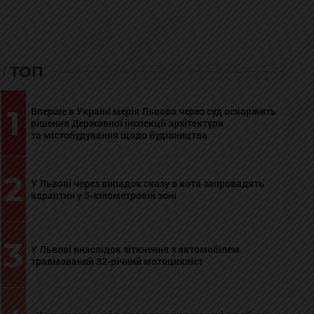
ТОП
1
Вперше в Україні мерія Львова через суд оскаржить
рішення Державної інспекції архітектури
та містобудування щодо будівництва
2
У Львові через випадок сказу в кота запровадять
карантин у 5-кілометровій зоні
3
У Львові внаслідок зіткнення з автомобілем
травмований 32-річний мотоцикліст