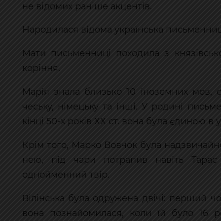
не відомих раніше акцентів.
Народилася відома українська письменниця
Мати письменниці походила з князівсько
коріння.
Марія знала близько 10 іноземних мов, с
чеську, німецьку та інші. У родині пис
кінці 50-х років ХХ ст. вона була єдиною 
Крім того, Марко Вовчок була надзвичай
нею, під чари потрапив навіть Тарас
однойменний твір.
Вілінська була одружена двічі: перший ч
вона познайомилася, коли їй було 16 р