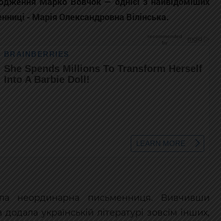
родження Марко Вовчок — однієї з найвідоміших
енниці - Марія Олександровна Вілінська.
була неординарна письменниця. Вивчивши
 додала українській літературі зовсім інших,