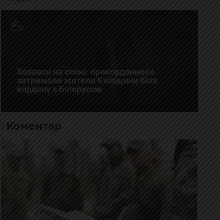
Ховався на сосні: прикордонники
затримали жителя Київщини біля
кордону з Білоруссю
Коментар