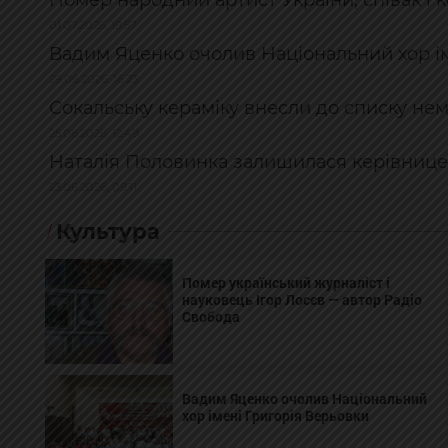
Помер народний артист України, співак і
01.07.2026, 19:57
Вадим Яценко очолив Національний хор ім
29.06.2026, 16:23
Сокальську кераміку внесли до списку не
25.06.2026, 12:49
Наталія Половинка залишилася керівницею
23.06.2026, 09:11
Культура
Помер український журналіст і
науковець Ігор Лосєв — автор Радіо
Свобода
Вадим Яценко очолив Національний
хор імені Григорія Верьовки