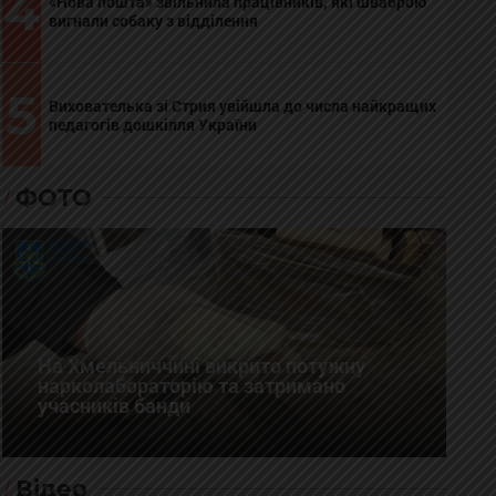
4
«Нова пошта» звільнила працівників, які шваброю
вигнали собаку з відділення
5
Вихователька зі Стрия увійшла до числа найкращих
педагогів дошкілля України
ФОТО
На Хмельниччині викрито потужну
нарколабораторію та затримано
учасників банди
Відео