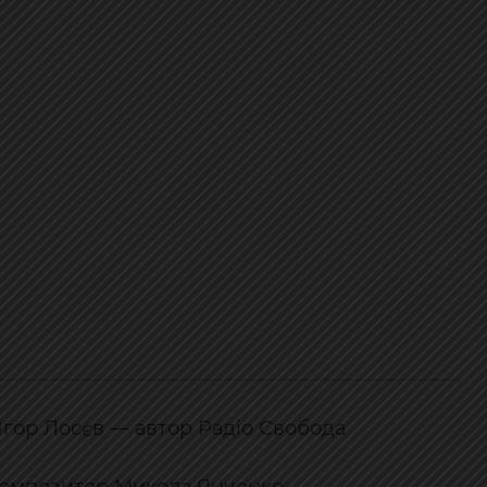
Ігор Лосєв — автор Радіо Свобода