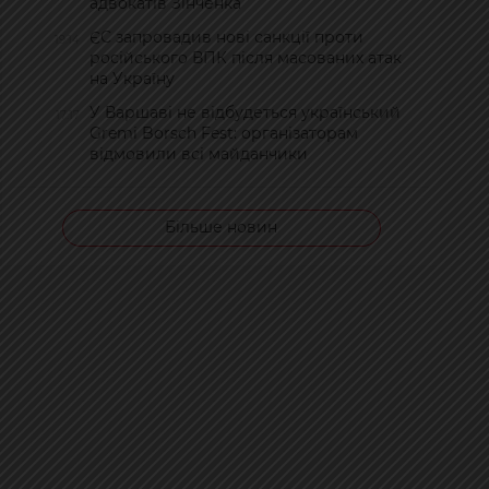
адвокатів Зінченка
ЄС запровадив нові санкції проти
19:14
російського ВПК після масованих атак
на Україну
У Варшаві не відбудеться український
17:17
Gremi Borsch Fest: організаторам
відмовили всі майданчики
Більше новин