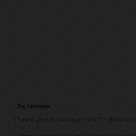
За темою
Помер український журналіст і науковець 
17.07.2026, 17:51