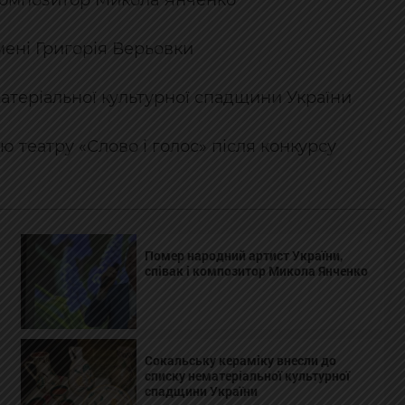
 композитор Микола Янченко
ені Григорія Верьовки
матеріальної культурної спадщини України
 театру «Слово і голос» після конкурсу
Помер народний артист України,
співак і композитор Микола Янченко
Сокальську кераміку внесли до
списку нематеріальної культурної
спадщини України