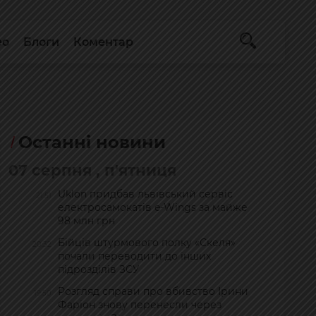
ео
Блоги
Коментар
Останні новини
07 серпня , п'ятниця
Uklon придбав львівський сервіс
21:51
електросамокатів e-Wings за майже
98 млн грн
Бійців штурмового полку «Скеля»
20:32
почали переводити до інших
підрозділів ЗСУ
Розгляд справи про вбивство Ірини
19:50
Фаріон знову перенесли через