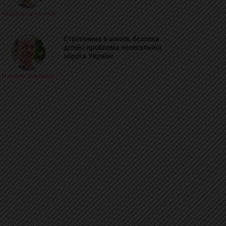
Михайло Цимбалюк
Стрілянина в школі, безпека
дітей і проблема нелегальної
зброї в Україні
Михайло Цимбалюк