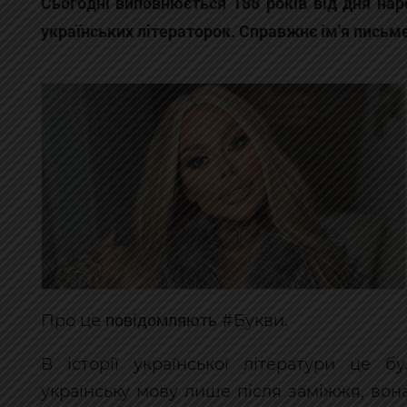
Сьогодні виповнюється 188 років від дня на
українських літераторок. Справжнє ім'я письм
повідомляють
Про це
#Букви.
В історії української літератури це 
українську мову лише після заміжжя, вона