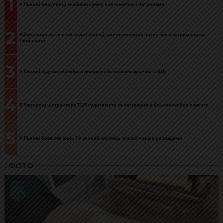
1
У Львові на зупинці знайшли сумку з автоматом і патронами
2
Військовий хотів втекти до Польщі, але переплутав потяг: його затримали на
Львівщині
3
У Львові під час перевірки документів сталася сутичка з ТЦК
4
В Ужгороді інструктора ТЦК судитимуть за катування військовозобов’язаного
5
У Львові безвісти зник 19-річний хлопець із психічними розладами
ФОТО