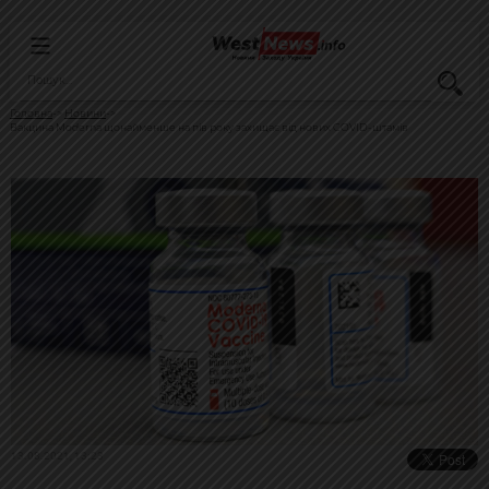
Головна
Новини
Вакцина Moderna щонайменше на пів року захищає від нових COVID-штамів
13.08.2021, 13:23