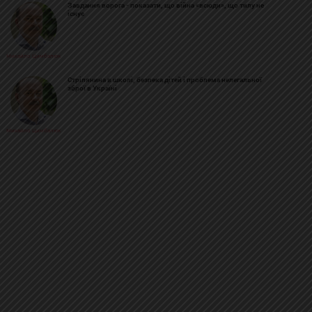
Завдання ворога - показати, що війна «всюди», що тилу не
існує
Михайло Цимбалюк
Стрілянина в школі, безпека дітей і проблема нелегальної
зброї в Україні
Михайло Цимбалюк