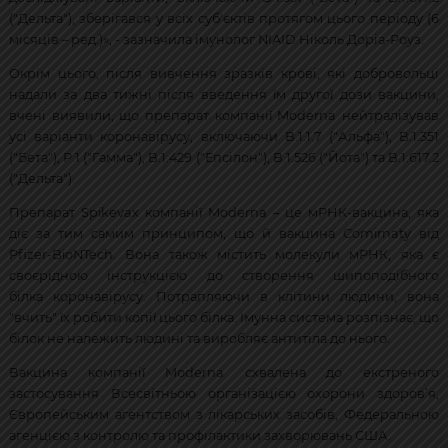
("Дельта"), зберігався у всіх суб'єктів протягом цього періоду (6
місяців – ред.)», - зазначила імунолог NIAID Ніколь Доріа-Роуз.
Окрім цього, після вивчення зразків крові, які добровольці
надали за два тижні після введення їм другої дози вакцини,
вчені виявили, що препарат компанії Moderna нейтралізував
усі варіанти коронавірусу, включаючи B.1.1.7 ("Альфа"), B.1.351
("Бета"), P.1 ("Гамма"), B.1.429 ("Епсілон"), B.1.526 ("Йота") та B.1.617.2
("Дельта").
Препарат Spikevax компанії Moderna – це мРНК-вакцина, яка
діє за тим самим принципом, що й вакцина Comirnaty від
Pfizer-BioNTech. Вона також містить молекули мРНК, яка є
своєрідною інструкцією до створення шипоподібного
білка коронавірусу. Потрапляючи в клітини людини, вона
"вчить" їх робити копії цього білка. Імунна система розпізнає, що
білок не належить людині та виробляє антитіла до нього.
Вакцина компанії Moderna схвалена до екстреного
застосування Всесвітньою організацією охорони здоров’я,
Європейським агентством з лікарських засобів, Федеральною
агенцією з контролю та профілактики захворювань США.