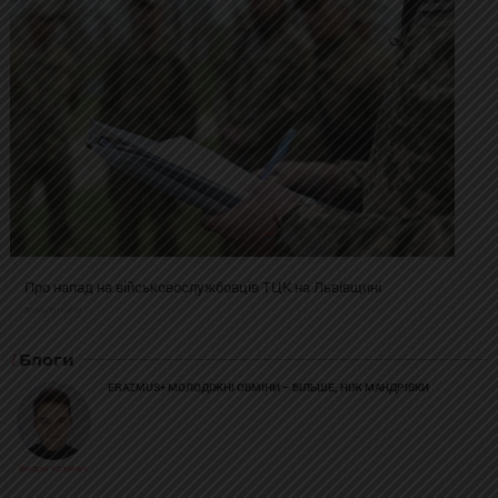
Про напад на військовослужбовців ТЦК на Львівщині
2025-02-19 11:31:54
Блоги
ERAZMUS+ МОЛОДІЖНІ ОБМІНИ – БІЛЬШЕ, НІЖ МАНДРІВКИ
Богдан Козійчук