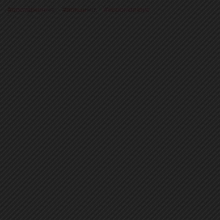
дослідження
,
вакцина
,
коронавірус