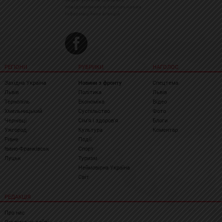
повідомленнях зі стрічок новин
інформаційних агенцій
РЕГІОНИ
РУБРИКИ
НАГОЛОС
Західна Україна
Новини з фронту
Спецтема
Львів
Політика
Львів
Тернопіль
Економіка
Відео
Хмельницький
Суспільство
Фото
Чернівці
Сім'я і здоров'я
Блоги
Ужгород
Культура
Коментар
Рівне
Події
Івано-Франківськ
Спорт
Луцьк
Туризм
Неймовірна Україна
Світ
РЕДАКЦІЯ
Про нас
Реклама на сайті