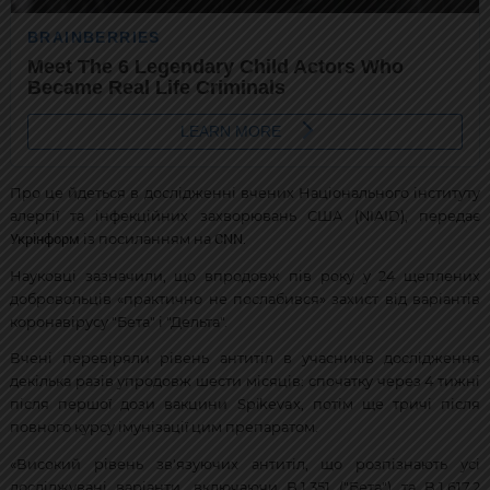
Про це йдеться в дослідженні вчених Національного інституту
алергії та інфекційних захворювань США (NIAID), передає
Укрінформ
CNN
із посиланням на
.
Науковці зазначили, що впродовж пів року у 24 щеплених
добровольців «практично не послабився» захист від варіантів
коронавірусу "Бета" і "Дельта".
Вчені перевіряли рівень антитіл в учасників дослідження
декілька разів упродовж шести місяців: спочатку через 4 тижні
після першої дози вакцини Spikevax, потім ще тричі після
повного курсу імунізації цим препаратом.
«Високий рівень зв'язуючих антитіл, що розпізнають усі
досліджувані варіанти, включаючи B.1.351 ("Бета") та B.1.617.2