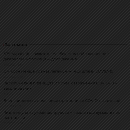
За темою
67% українців вважають телебачення найважливішим
джерелом інформації — дослідження
15.02.2022, 15:34
Омікрон менше уражає легені, ніж інші штами COVID-19
02.01.2022, 10:59
За скільки днів підвищується ризик зараження COVID-19 у
вакцинованих
27.11.2021, 15:44
Вчені виявили спільні риси противників COVID-вакцинації
13.11.2021, 15:39
Як вплинула на українців трудова міграція і що думають про
нас поляки
28.09.2021, 17:30