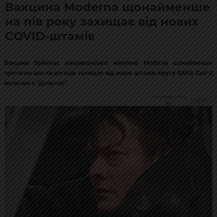
Вакцина Moderna щонайменше
на пів року захищає від нових
COVID-штамів
Вакцина Spikevax американської компанії Moderna щонайменше
протягом шести місяців захищає від нових штамів вірусу SARS-CoV-2
включно з "Дельтою".