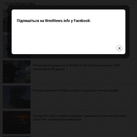
Суспільство
Росіяни вранці обстріляли Бугаївку на Харківщині: загинули 5
людей
Підпишіться на WestNews.info у Facebook:
З квітня Росія зупинила виробництво "Кинджалів", щоб робити
більше інших ракет – ГУР
РФ атакувала ракетою Х-59/69 та 126 безпілотниками: ППО
знешкодила 92 дрони
Росіяни скинули 5 КАБів на Суми: поранено п'ятеро людей
Понад 300 тисяч сімей на Одещині залишилися без світла через
атаку РФ: третину вже заживили