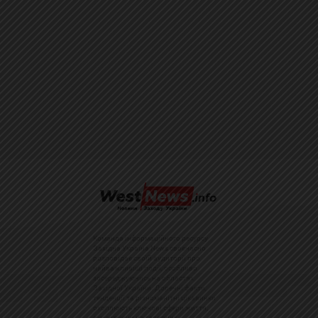
Команда інформаційного ресурсу
Західна Україна News своєчасно
розповідає своїй аудиторії про
найважливіші події, особливо
зосереджуючись на областях
Західної України. Доречні факти,
тенденції та різноманітні цікавинки
охоплюють ключові сфери життя,
акцентуючи на головних