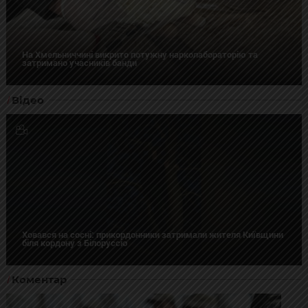
На Хмельниччині викрито потужну нарколабораторію та
затримано учасників банди
Відео
Ховався на сосні: прикордонники затримали жителя Київщини
біля кордону з Білоруссю
Коментар