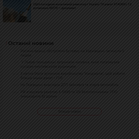
США погодили можливий реекспорт Україні 70 ракет ATACMS і 12
установок M270 — документ
Останні новини
Росіяни вранці обстріляли Бугаївку на Харківщині: загинули 5
11:22
людей
У Львові поліцейські затримали чоловіка, який погрожував
11:11
сусідам мисливською рушницею
З квітня Росія зупинила виробництво "Кинджалів", щоб робити
10:46
більше інших ракет – ГУР
На Львівщині внаслідок ДТП зайнявся та згорів автомобіль
10:37
РФ атакувала ракетою Х-59/69 та 126 безпілотниками: ППО
09:24
знешкодила 92 дрони
Більше новин