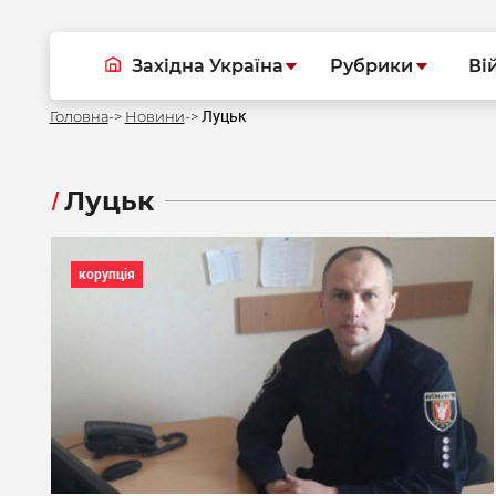
Західна Україна
Рубрики
Ві
Луцьк
Головна
Новини
Луцьк
корупція