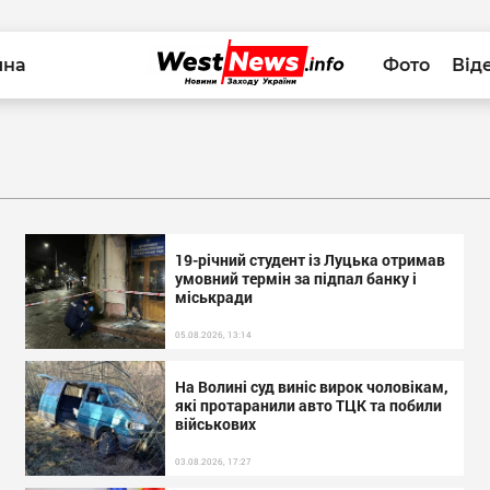
йна
Фото
Від
19-річний студент із Луцька отримав
умовний термін за підпал банку і
міськради
05.08.2026, 13:14
На Волині суд виніс вирок чоловікам,
які протаранили авто ТЦК та побили
військових
03.08.2026, 17:27