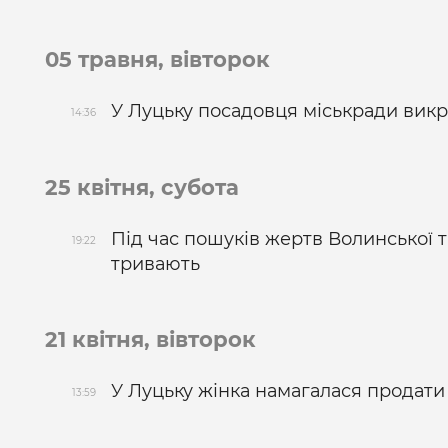
05 травня, вівторок
У Луцьку посадовця міськради викр
14:36
25 квітня, субота
Під час пошуків жертв Волинської 
19:22
тривають
21 квітня, вівторок
У Луцьку жінка намагалася продати 
13:59