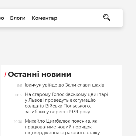
ео
Блоги
Коментар
Останні новини
Іванчук увійде до Зали слави шахів
11:11
На старому Голосківському цвинтарі
10:55
у Львові проведуть ексгумацію
солдатів Війська Польського,
загиблих у вересні 1939 року
Михайло Цимбалюк пояснив, як
10:30
працюватиме новий порядок
підтвердження страхового стажу