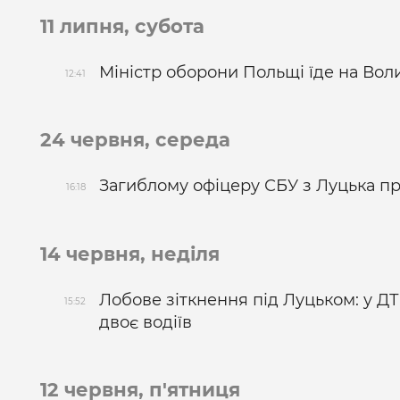
11 липня, субота
Міністр оборони Польщі їде на Вол
12:41
24 червня, середа
Загиблому офіцеру СБУ з Луцька пр
16:18
14 червня, неділя
Лобове зіткнення під Луцьком: у ДТ
15:52
двоє водіїв
12 червня, п'ятниця