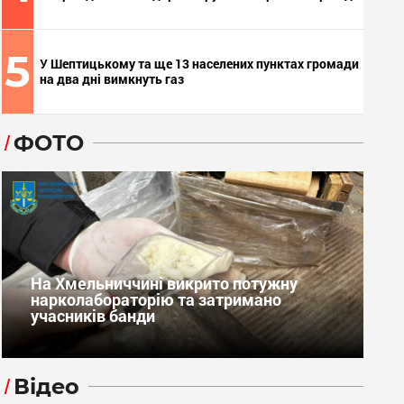
5
У Шептицькому та ще 13 населених пунктах громади
на два дні вимкнуть газ
ФОТО
На Хмельниччині викрито потужну
нарколабораторію та затримано
учасників банди
Відео