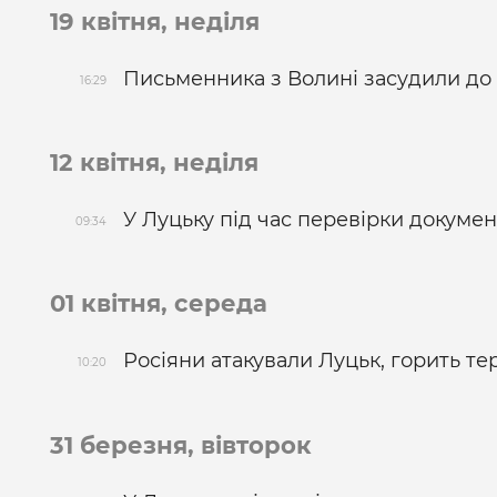
19 квітня, неділя
Письменника з Волині засудили до ш
16:29
12 квітня, неділя
У Луцьку під час перевірки докумен
09:34
01 квітня, середа
Росіяни атакували Луцьк, горить те
10:20
31 березня, вівторок