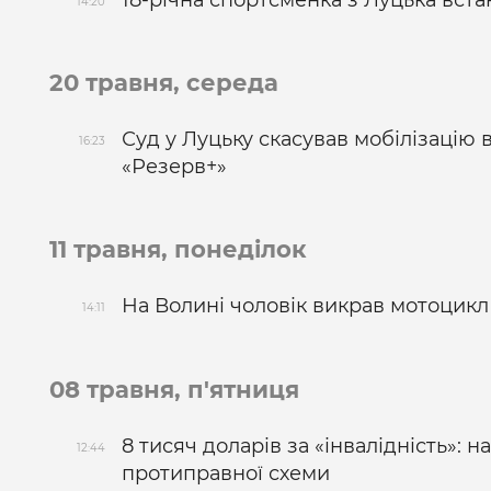
14:20
20 травня, середа
Суд у Луцьку скасував мобілізацію в
16:23
«Резерв+»
11 травня, понеділок
На Волині чоловік викрав мотоцикл 
14:11
08 травня, п'ятниця
8 тисяч доларів за «інвалідність»: 
12:44
протиправної схеми