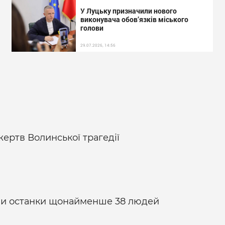
У Луцьку призначили нового
виконувача обов’язків міського
голови
29.07.2026, 14:56
ертв Волинської трагедії
или останки щонайменше 38 людей