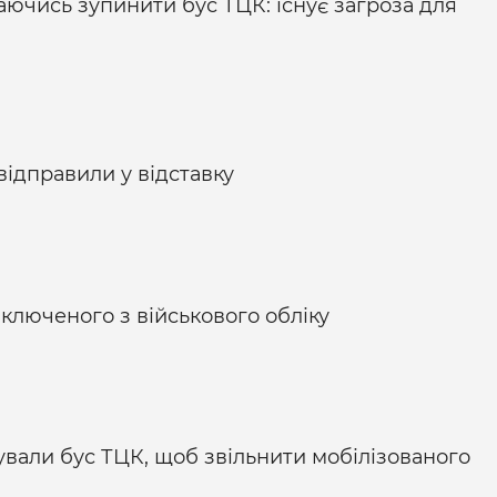
гаючись зупинити бус ТЦК: існує загроза для
ідправили у відставку
иключеного з військового обліку
ували бус ТЦК, щоб звільнити мобілізованого