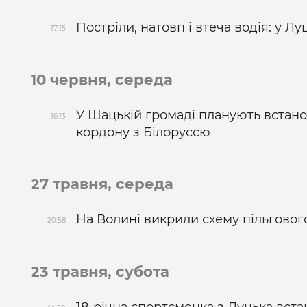
Постріли, натовп і втеча водія: у Л
17:15
10 червня, середа
У Шацькій громаді планують встанов
16:13
кордону з Білоруссю
27 травня, середа
На Волині викрили схему пільговог
20:58
23 травня, субота
18-річна спортсменка з Луцька вст