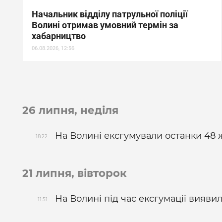
Начальник відділу патрульної поліції
Волині отримав умовний термін за
хабарництво
06.08.2026, 12:56
26 липня, неділя
На Волині ексгумували останки 48 ж
18:22
21 липня, вівторок
На Волині під час ексгумації вияв
11:51