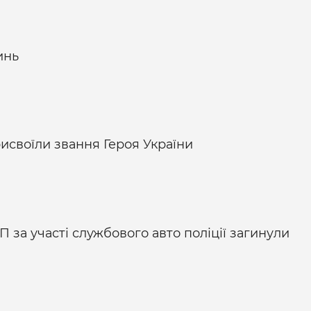
инь
исвоїли звання Героя України
П за участі службового авто поліції загинули