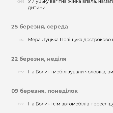
У Луцьку вагітна жінка впала, нама
09:59
дитини
25 березня, середа
Мера Луцька Поліщука достроково в
11:52
22 березня, неділя
На Волині мобілізували чоловіка, в
17:53
09 березня, понеділок
На Волині сім автомобілів переслід
13:38