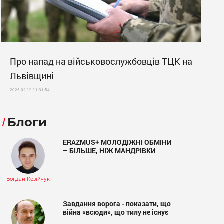
Про напад на військовослужбовців ТЦК на
Львівщині
2025-02-19 11:31:54
Блоги
ERAZMUS+ МОЛОДІЖНІ ОБМІНИ
– БІЛЬШЕ, НІЖ МАНДРІВКИ
Богдан Козійчук
Завдання ворога - показати, що
війна «всюди», що тилу не існує