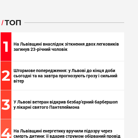
ТОП
1
На Львівщині внаслідок зіткнення двох легковиків
загинув 23-річний чоловік
2
Штормове попередження: у Львові до кінця доби
сьогодні та на завтра прогнозують грозу і сильний
вітер
3
У Львові ветеран відкрив безбар’єрний барбершоп
у лікарні святого Пантелеймона
4
На Львівщині енергетику вручили підозру через
смерть дитини: її вдарив струмом обірваний провід