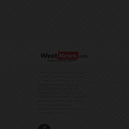
Команда інформаційного ресурсу
Західна Україна News своєчасно
розповідає своїй аудиторії про
найважливіші події, особливо
зосереджуючись на областях
Західної України. Доречні факти,
тенденції та різноманітні цікавинки
охоплюють ключові сфери життя,
акцентуючи на головних
повідомленнях зі стрічок новин
інформаційних агенцій