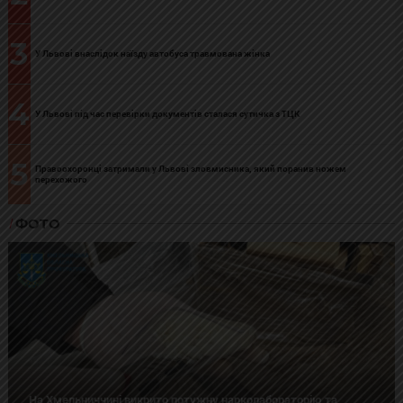
3
У Львові внаслідок наїзду автобуса травмована жінка
4
У Львові під час перевірки документів сталася сутичка з ТЦК
5
Правоохоронці затримали у Львові зловмисника, який поранив ножем
перехожого
ФОТО
На Хмельниччині викрито потужну нарколабораторію та