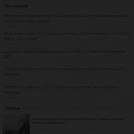
За темою
Начальник відділу патрульної поліції Волині отримав умовний
термін за хабарництво
06.08.2026, 12:56
19-річний студент із Луцька отримав умовний термін за підпал
банку і міськради
05.08.2026, 13:14
Суд виніс вирок львівському волонтеру у справі смертельної
ДТП
31.07.2026, 18:29
У Луцьку призначили нового виконувача обов’язків міського
голови
29.07.2026, 14:56
Загиблому офіцеру СБУ з Луцька присвоїли звання Героя
України
24.06.2026, 16:18
Луцьк
Начальник відділу патрульної поліції Волині отримав умовний
термін за хабарництво