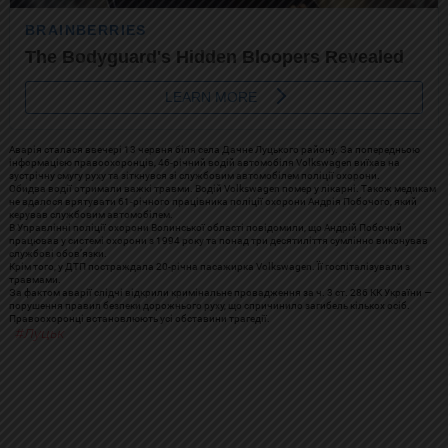
Аварія сталася ввечері 13 червня біля села Дачне Луцького району. За попередньою
інформацією правоохоронців, 46-річний водій автомобіля Volkswagen виїхав на
зустрічну смугу руху та зіткнувся зі службовим автомобілем поліції охорони.
Обидва водії отримали важкі травми. Водій Volkswagen помер у лікарні. Також медикам
не вдалося врятувати 61-річного працівника поліції охорони Андрія Побочого, який
керував службовим автомобілем.
В Управлінні поліції охорони Волинської області повідомили, що Андрій Побочий
працював у системі охорони з 1994 року та понад три десятиліття сумлінно виконував
службові обов’язки.
Крім того, у ДТП постраждала 20-річна пасажирка Volkswagen. Її госпіталізували з
травмами.
За фактом аварії слідчі відкрили кримінальне провадження за ч. 3 ст. 286 КК України —
порушення правил безпеки дорожнього руху, що спричинило загибель кількох осіб.
Правоохоронці встановлюють усі обставини трагедії.
Луцьк