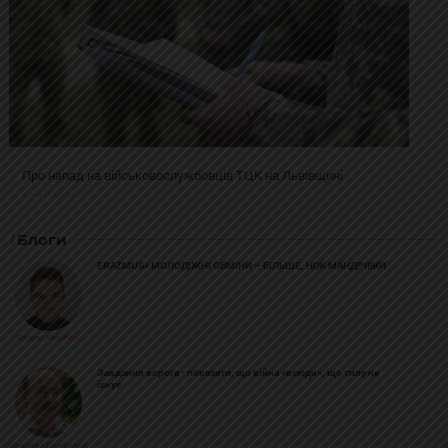
Про напад на військовослужбовців ТЦК на Львівщині
2025-02-19 11:31:54
Блоги
ERAZMUS+ МОЛОДІЖНІ ОБМІНИ – БІЛЬШЕ, НІЖ МАНДРІВКИ
Богдан Козійчук
Завдання ворога - показати, що війна «всюди», що тилу не
існує
Михайло Цимбалюк