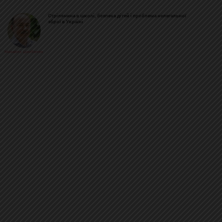
Стрілянина в школі, безпека дітей і проблема нелегальної
зброї в Україні
Михайло Цимбалюк