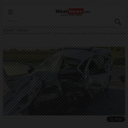
Головна
Новини
Лобове зіткнення під Луцьком: у ДТП за участі службового авто поліції загинули двоє водіїв
14.06.2026, 15:52