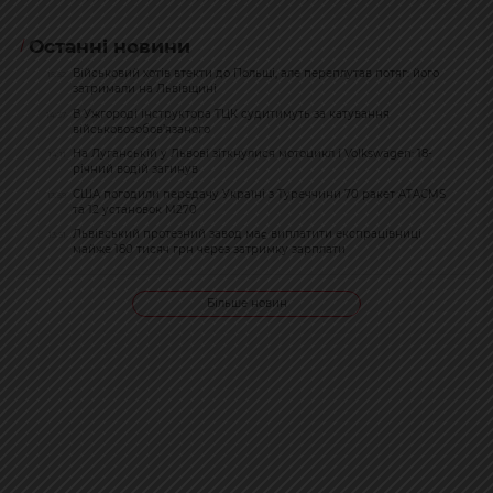
Останні новини
Військовий хотів втекти до Польщі, але переплутав потяг: його
15:52
затримали на Львівщині
В Ужгороді інструктора ТЦК судитимуть за катування
14:37
військовозобов’язаного
На Луганській у Львові зіткнулися мотоцикл і Volkswagen: 18-
14:11
річний водій загинув
США погодили передачу Україні з Туреччини 70 ракет ATACMS
13:59
та 12 установок M270
Львівський протезний завод має виплатити експрацівниці
13:51
майже 180 тисяч грн через затримку зарплати
Більше новин