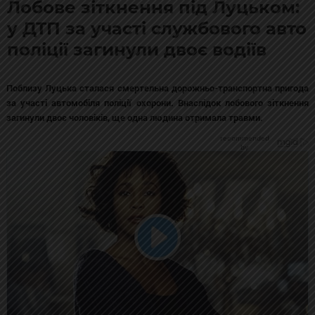
Лобове зіткнення під Луцьком:
у ДТП за участі службового авто
поліції загинули двоє водіїв
Поблизу Луцька сталася смертельна дорожньо-транспортна пригода
за участі автомобіля поліції охорони. Внаслідок лобового зіткнення
загинули двоє чоловіків, ще одна людина отримала травми.