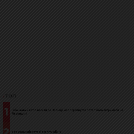
ТОП
1
Військовий хотів втекти до Польщі, але переплутав потяг: його затримали на
Львівщині
2
61% українців готові терпіти війну