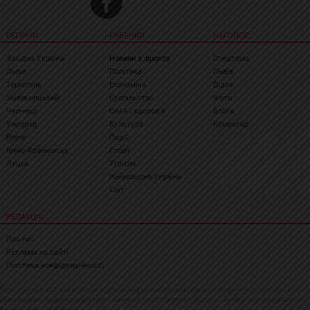
РЕГІОНИ
РУБРИКИ
НАГОЛОС
Західна Україна
Новини з фронту
Спецтема
Львів
Політика
Львів
Тернопіль
Економіка
Відео
Хмельницький
Суспільство
Фото
Чернівці
Сім'я і здоров'я
Блоги
Ужгород
Культура
Коментар
Рівне
Події
Івано-Франківськ
Спорт
Луцьк
Туризм
Неймовірна Україна
Світ
РЕДАКЦІЯ
Про нас
Реклама на сайті
Політика конфіденційності
При повному або частковому відтворенні матеріалів активне посилання на westnews.info
обов'язкове. Адміністрація сайту може не поділяти думку автора і не несе відповідальності
за авторські матеріали.