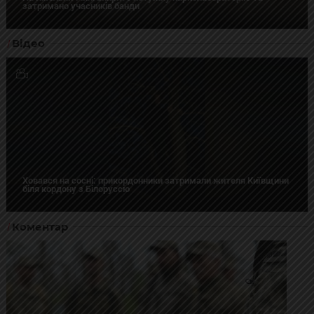
затримано учасників банди
Відео
Ховався на сосні: прикордонники затримали жителя Київщини
біля кордону з Білоруссю
Коментар