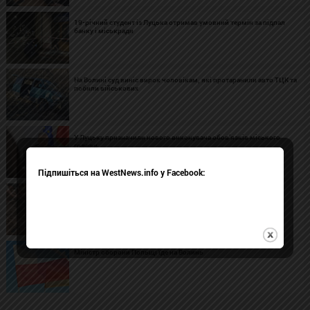
19-річний студент із Луцька отримав умовний термін за підпал
банку і міськради
На Волині суд виніс вирок чоловікам, які протаранили авто ТЦК та
побили військових
У Луцьку призначили нового виконувача обов’язків міського
голови
Підпишіться на WestNews.info у Facebook:
На Волині під час ексгумації виявили останки щонайменше 38
людей
Міністр оборони Польщі їде на Волинь