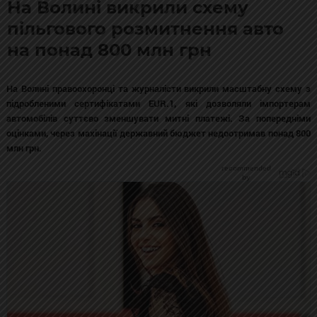
На Волині викрили схему
пільгового розмитнення авто
на понад 800 млн грн
На Волині правоохоронці та журналісти викрили масштабну схему з
підробленими сертифікатами EUR.1, які дозволяли імпортерам
автомобілів суттєво зменшувати митні платежі. За попередніми
оцінками, через махінації державний бюджет недоотримав понад 800
млн грн.