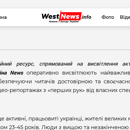
йна
Фото
Від
ійний ресурс, спрямований на висвітлення акт
їна News
оперативно висвітлюють найважлив
абезпечуючи читачів достовірною та своєчасн
део-репортажах з «перших рук» від власних спе
це активні, працьовиті українці, жителі великих 
 віком 23-45 років. Люди з вищою та незакінчено