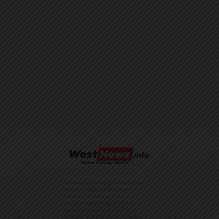
Команда інформаційного ресурсу
Західна Україна News своєчасно
розповідає своїй аудиторії про
найважливіші події, особливо
зосереджуючись на областях
Західної України. Доречні факти,