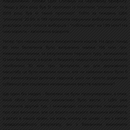
повідомленні голови ЦВК Сліпачук на черговому брифінгу:
"Якщо у 2014 році був 31 протокол із поміткою "уточнено", то у
2019 році був 41 такий протокол". Тобто за тиждень ЦВК
"уточнила" 20,6% зі 199 протоколів окружних виборчих комісій,
унаслідок чого голосів виборців і "побільшало" на 1,89 млн? На
чию користь – запитання відкрите…
Тепер про нераціональне використання коштів. На друк понад
60 млн бюлетенів було витрачено майже 166 млн грн.
Невикористаними, за результатами першого туру, залишилося
12 млн бюлетенів, а відтак із бюджету недоцільно просто зникло
приблизно 30 млн грн. Зрозуміло, що для державного
масштабу це були невеликі кошти, але чи зайвими вони були б
для реконструкції дитячих садочків, шкіл чи просто додаткової
субвенції для соціально незахищених верств населення?
Ще один бік медалі – бюлетені не були пронумеровані, а отже,
їхній облік практично неможливо було вести. І ЦВК уже
оголосила другий тур, і міжнародні спостерігачі повідомили
про свої висновки, але це всього-на-всього вершина айсберга,
а деталі в нашій країні, на жаль, нікому не цікаві – ані з метою
правдоподібного результату, ані з бажанням економити