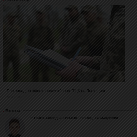
Про напад на військовослужбовців ТЦК на Львівщині
2025-02-19 11:31:54
Блоги
ERAZMUS+ МОЛОДІЖНІ ОБМІНИ – БІЛЬШЕ, НІЖ МАНДРІВКИ