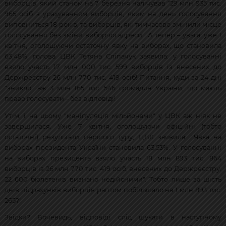
виборців, який станом на 7 березня налічував "29 млн 935 тис.
965 осіб з урахуванням виборців, яким на день голосування
виповниться 18 років, та виборців, які тимчасово змінили місце
голосування без зміни виборчої адреси". А тепер – увага: уже 1
квітня, оголошуючи остаточну явку на виборах, що становила
63,48%, голова ЦВК Тетяна Сліпачук заявила: у голосуванні
взяло участь 17 млн 000 тис. 599 виборців із внесених до
Держреєстру 26 млн 770 тис. 419 осіб! Питання, куди за 24 дні
"зникло" аж 3 млн 165 тис. 546 громадян України, що мають
право голосувати – без відповіді!
Утім, і на цьому "маніпуляція мільйонами" у ЦВК аж ніяк не
завершилася. Уже 7 квітня, оголошуючи офіційні (тобто
остаточні) результати першого туру, ЦВК заявила: "Явка на
виборах президента України становила 63,53%. У голосуванні
на виборах президента взяло участь 18 млн 893 тис. 864
виборців із 26 млн 770 тис. 419 осіб, внесених до Держреєстру.
22 600 бюлетенів визнано недійсними". Тобто лише за шість
днів підрахунків виборців раптом побільшало на 1 млн 893 тис.
265?!
Звідки? Вочевидь, відповіді слід шукати в наступному