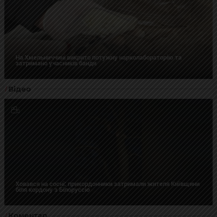
На Хмельниччині викрито потужну нарколабораторію та
затримано учасників банди
Відео
Ховався на сосні: прикордонники затримали жителя Київщини
біля кордону з Білоруссю
Коментар