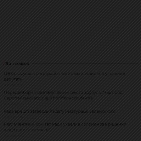
За темою
ЦВК скасувала реєстрацію чотирьох кандидатів у народні
депутати
14.11.2019, 22:38
Передвиборча кампанія Зеленського здобула 7 нагород
Європейської асоціації політконсультантів
01.06.2019, 15:35
Рада врешті затвердила дату інавгурації Зеленського
16.05.2019, 11:11
Регламентний комітет Ради ухвалив соломонове рішення
щодо дати інавгурації
15.05.2019, 16:11