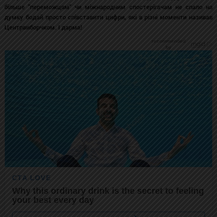
більше "переможцям" чи міжнародним спостерігачам не спало на
думку бодай просто співставити цифри, які в різні моменти називав
Центрвиборчком. І дарма!