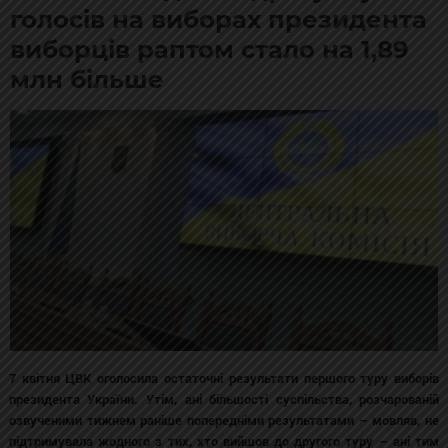
голосів на виборах президента
виборців раптом стало на 1,89
млн більше
7 квітня ЦВК оголосила остаточні результати першого туру виборів
президента України. Утім, ані більшості суспільства, розчарованій
озвученими тижнем раніше попередніми результатами – мовляв, не
підтримувала жодного з тих, хто вийшов до другого туру – ані тим