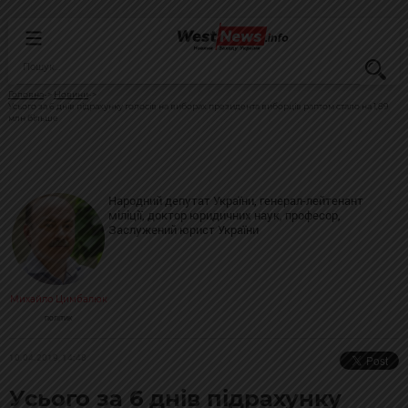
Головна
Новини
Усього за 6 днів підрахунку голосів на виборах президента виборців раптом стало на 1,89
млн більше
Народний депутат України, генерал-лейтенант
міліції, доктор юридичних наук, професор,
Заслужений юрист України
Михайло Цимбалюк
ПОЛІТИК
10.04.2019, 14:48
Усього за 6 днів підрахунку