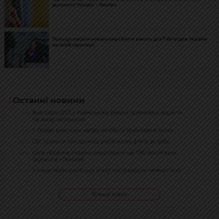
допомоги Україні – Reuters
Польща запропонувала виробляти ракети для Patriot для України
на своїй території
Останні новини
Внаслідок ДТП у Львівському районі травмовані водій та
10:18
пасажир мотоцикла
У Львові внаслідок наїзду автобуса травмована жінка
09:56
СБС уразили три одиниці російського флоту за добу
09:50
Сили оборони України знешкодили ще 1190 російських
08:58
окупантів – Генштаб
У Києві через російську атаку постраждали четверо осіб
08:53
Більше новин