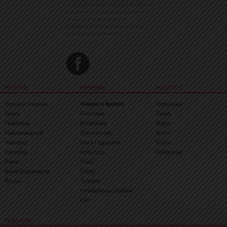
тенденції та різноманітні цікавинки
охоплюють ключові сфери життя,
акцентуючи на головних
повідомленнях зі стрічок новин
інформаційних агенцій
РЕГІОНИ
РУБРИКИ
НАГОЛОС
Західна Україна
Новини з фронту
Спецтема
Львів
Політика
Львів
Тернопіль
Економіка
Відео
Хмельницький
Суспільство
Фото
Чернівці
Сім'я і здоров'я
Блоги
Ужгород
Культура
Коментар
Рівне
Події
Івано-Франківськ
Спорт
Луцьк
Туризм
Неймовірна Україна
Світ
РЕДАКЦІЯ