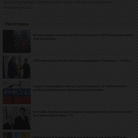
Дата інавгурації Зеленського стає новим челенджем:
#чимпізніше
10.05.2019, 17:33
Політика
ЄС запровадив нові санкції проти російського ВПК після масованих
атак на Україну
США відновили повний обмін розвідданими з Україною, – Politico
Україна запровадила санкції проти компаній, які забезпечують
російський військово-промисловий комплекс
Віткофф і Кушнер вперше планують відвідати Київ для переговорів
про припинення війни – FT
Адміністрація Трампа планує розтягнути на три роки $400 млн