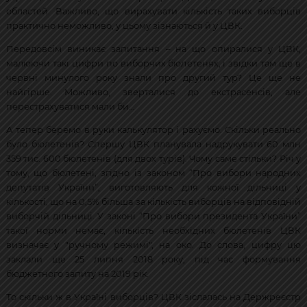
областей. Важливо, що вирахувати кількість таких виборців
практично неможливо, у цьому зізнаються й у ЦВК.
Передовсім виникає запитання – на що опиралися у ЦВК,
малюючи такі цифри по виборчих бюлетенях, і звідки там ще в
червні минулого року знали про другий тур? Це ще не
найгірше. Можливо, зверталися до екстрасенсів, але
перестрахуватися мали би…
А тепер беремо в руки калькулятор і рахуємо. Скільки реально
було бюлетенів? Спершу ЦВК планувала надрукувати 60 млн
359 тис. 600 бюлетенів (для двох турів). Чому саме стільки? Річ у
тому, що бюлетені, згідно із законом “Про вибори народних
депутатів України”, виготовляють для кожної дільниці у
кількості, що на 0,5% більша за кількість виборців на відповідній
виборчій дільниці. У законі “Про вибори президента України”
такої норми немає, кількість необхідних бюлетенів ЦВК
визначає у "ручному режимі", на око. До слова, цифру цю
заклали ще 25 липня 2018 року, під час формування
бюджетного запиту на 2019 рік.
То скільки ж в Україні виборців? ЦВК зіслалась на Держреєстр