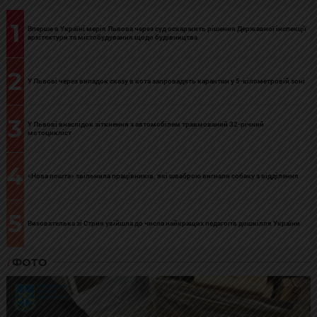
1
Вперше в Україні мерія Львова через суд оскаржить рішення Державної інспекції
архітектури та містобудування щодо будівництва
2
У Львові через випадок сказу в кота запровадять карантин у 5-кілометровій зоні
3
У Львові внаслідок зіткнення з автомобілем травмований 32-річний
мотоцикліст
4
«Нова пошта» звільнила працівників, які шваброю вигнали собаку з відділення
5
Вихователька зі Стрия увійшла до числа найкращих педагогів дошкілля України
ФОТО