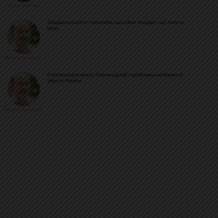
Богдан Козійчук
Завдання ворога - показати, що війна «всюди», що тилу не
існує
Михайло Цимбалюк
Стрілянина в школі, безпека дітей і проблема нелегальної
зброї в Україні
Михайло Цимбалюк