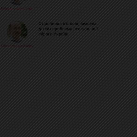
Михайло Цимбалюк
Стрілянина в школі, безпека
дітей і проблема нелегальної
зброї в Україні
Михайло Цимбалюк