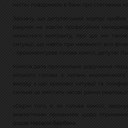
місто» повідомило в банк про стягнення к
Зазначу, що депутатський корпус зробив
рахунок не зовсім професійних менеджер
неякісного контракту, про що ми тако
ситуації, що навіть при наявності всіх фін
- прокоментував голова комісії, депутат Ль
Комісія дала протокольне доручення перш
міського голови з питань економічного
виходу з цієї кризової ситуації та поінфо
скільки це змістить часові рамки реалізації
«Окрім того, я, як голова комісії, звер
аналогічним проханням щодо отримання 
додав Назарій Бербека.