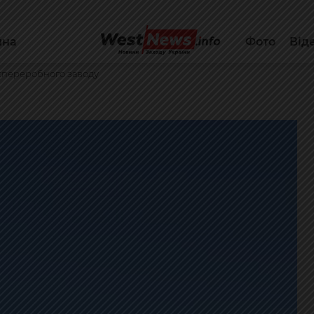
йна
Фото
Від
тєпереробного заводу