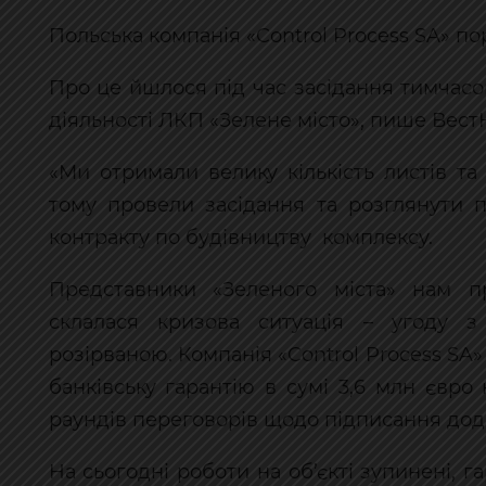
Польська компанія «Control Process SA» по
Про це йшлося під час засідання тимчасов
діяльності ЛКП «Зелене місто», пише Вест
«Ми отримали велику кількість листів та 
тому провели засідання та розглянути 
контракту по будівництву комплексу.
Представники «Зеленого міста» нам п
склалася кризова ситуація – угоду 
розірваною. Компанія «Control Process S
банківську гарантію в сумі 3,6 млн євро
раундів переговорів щодо підписання дода
На сьогодні роботи на об’єкті зупинені, 