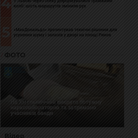
4
У Львові через спеку деформувалися трамвайні
колії: шість маршрутів змінили рух
5
«МакДональдз» презентував технічні рішення для
усунення шуму і запахів у дворі на площі Ринок
ФОТО
На Хмельниччині викрито потужну
нарколабораторію та затримано
учасників банди
Відео