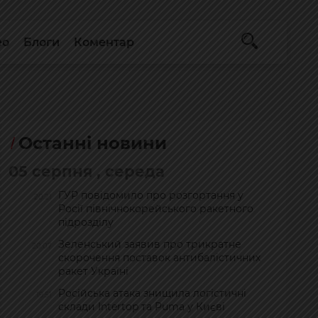
ео
Блоги
Коментар
Останні новини
05 серпня , середа
ГУР повідомило про розгортання у
20:21
Росії північнокорейського ракетного
підрозділу
Зеленський заявив про трикратне
20:07
скорочення поставок антибалістичних
ракет Україні
Російська атака знищила логістичні
19:51
склади Intertop та Puma у Києві