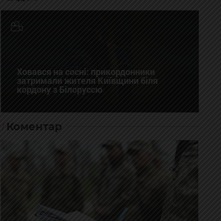
Ховався на сосні: прикордонники
затримали жителя Київщини біля
кордону з Білоруссю
Коментар