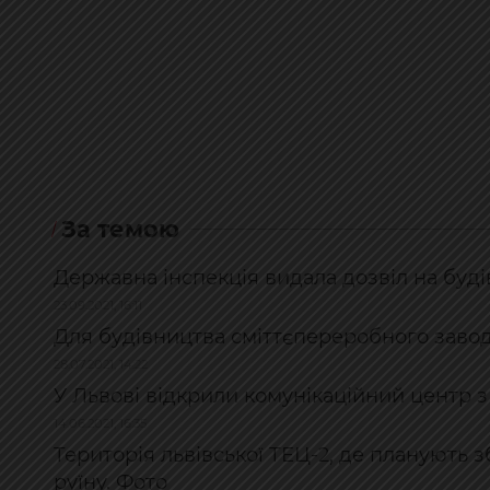
За темою
Державна інспекція видала дозвіл на буді
23.09.2021, 16:11
Для будівництва сміттєпереробного завод
28.07.2021, 14:22
У Львові відкрили комунікаційний центр 
14.06.2021, 16:35
Територія львівської ТЕЦ-2, де планують 
руїну. Фото