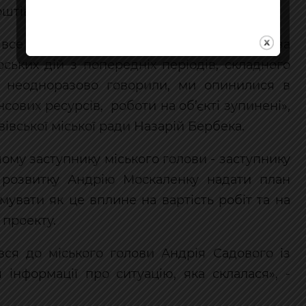
оштів з підрядника.
 все можливе, щоб завод будувався. Але, за
ських дій з попередніх періодів, складного
ж неодноразово говорили, ми опинилися в
ансових ресурсів, роботи на об’єкті зупинені»,
вівської міської ради Назарій Бербека.
ому заступнику міського голови - заступнику
 розвитку Андрію Москаленку надати план
рмувати як це вплине на вартість робіт та на
 проекту.
нувся до міського голови Андрія Садового із
інформації про ситуацію, яка склалася», -