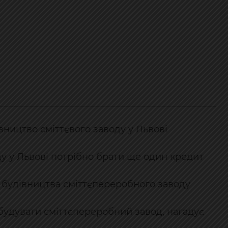
вництво сміттєвого заводу у Львові
у у Львові потрібно брати ще один кредит
з будівництва сміттєпереробного заводу
збудувати сміттєпереробний завод, нагадує