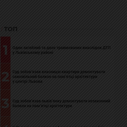
ТОП
1
Один загиблий та двоє травмованих внаслідок ДТП
у Львівському районі
2
Суд зобов’язав власницю квартири демонтувати
самовільний балкон на пам’ятці архітектури
у центрі Львова
3
Суд зобов’язав львів’янку демонтувати незаконний
балкон на пам’ятці архітектури