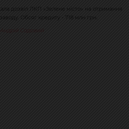
дала дозвіл ЛКП «Зелене місто» на отримання
аводу. Обсяг кредиту - 718 млн грн.
Андрій Садовий