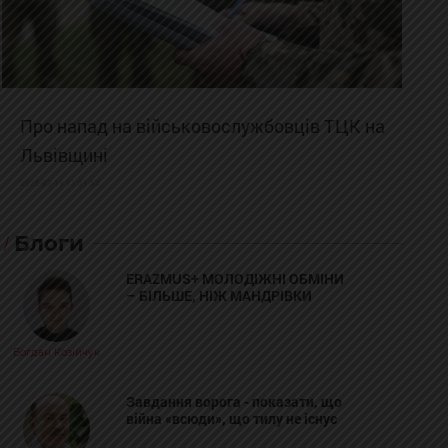
Про напад на військовослужбовців ТЦК на
Львівщині
2025-02-19 11:31:54
Блоги
ERAZMUS+ МОЛОДІЖНІ ОБМІНИ
– БІЛЬШЕ, НІЖ МАНДРІВКИ
Богдан Козійчук
Завдання ворога - показати, що
війна «всюди», що тилу не існує