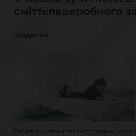
сміттєпереробного з
Добудувались
Роботи з будівництва сміттєпереробного з