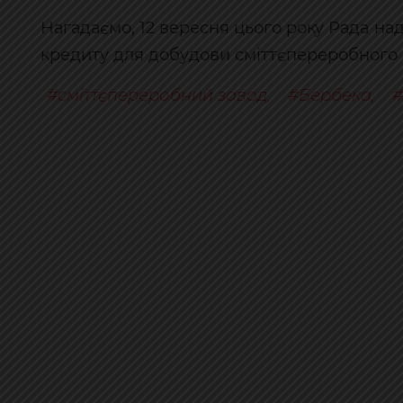
Нагадаємо, 12 вересня цього року Рада на
кредиту для добудови сміттєпереробного з
сміттєпереробний завод
,
Бербека
,