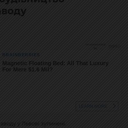
аводу
аводу у Львові зупинені.