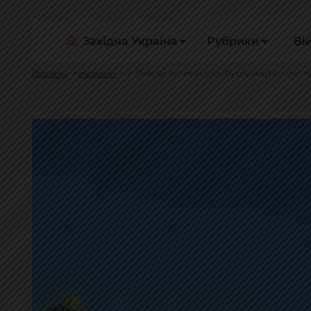
Західна Україна
Рубрики
Ві
Головна
Новини
У Львові зупинилось будівництво сміт