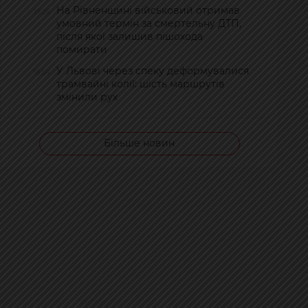
На Рівненщині військовий отримав
19:26
умовний термін за смертельну ДТП,
після якої залишив пішохода
помирати
У Львові через спеку деформувалися
18:54
трамвайні колії: шість маршрутів
змінили рух
Більше новин