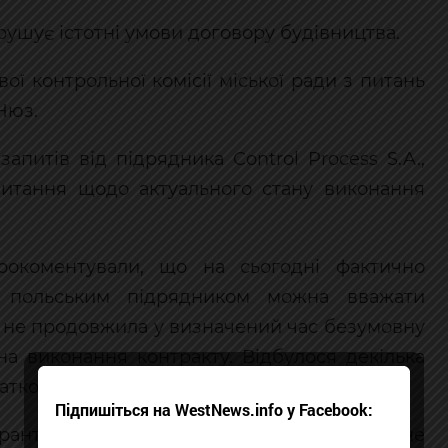
рушує істотні умови договору будівництва.
ої контрольної комісії міської ради з питань
Нюз.
запитів від підрядника Control Process S.A.,
питання щодо актуального стану виконання
рокоментували, що на сьогодні фактично
з польським підрядником можна вважати
A» не продовжила у визначений час безумовну
 на виконання контракту. Відбулося декілька
ткової угоди, але вони не були успішними.
Підпишіться на WestNews.info у Facebook:
гарантія підрядником не надана, ЛКП «Зелене