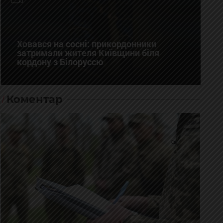
Ховався на сосні: прикордонники
затримали жителя Київщини біля
кордону з Білоруссю
Коментар