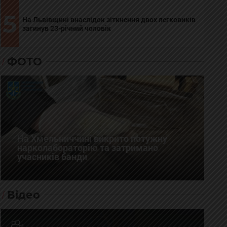
5
На Львівщині внаслідок зіткнення двох легковиків
загинув 23-річний чоловік
ФОТО
На Хмельниччині викрито потужну
нарколабораторію та затримано
учасників банди
Відео