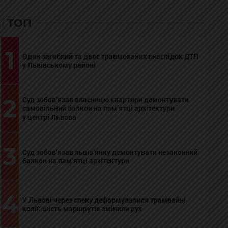
ТОП
1
Один загиблий та двоє травмованих внаслідок ДТП
у Львівському районі
2
Суд зобов’язав власницю квартири демонтувати
самовільний балкон на пам’ятці архітектури
у центрі Львова
3
Суд зобов’язав львів’янку демонтувати незаконний
балкон на пам’ятці архітектури
4
У Львові через спеку деформувалися трамвайні
колії: шість маршрутів змінили рух