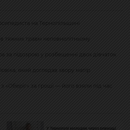
лосипедиста на Тернопільщині
ав тяжких травм неповнолітньому
а за підозрою у розбещенні двох дівчаток
овіка, який доглядав хвору матір
з «Оберіг» за гроші — його взяли під час
У Тернополі молодик через ревнощі