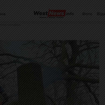
йна
Фото
Від
ного чоловіка