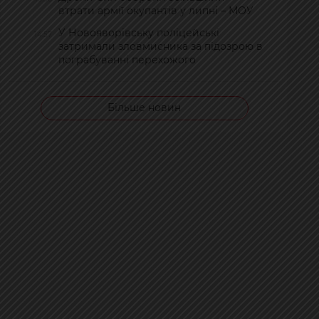
втрати армії окупантів у липні – МОУ
У Новояворівську поліцейські
14:57
затримали зловмисника за підозрою в
пограбуванні перехожого
Більше новин