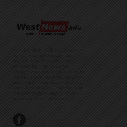
Команда інформаційного ресурсу
Західна Україна News своєчасно
розповідає своїй аудиторії про
найважливіші події, особливо
зосереджуючись на областях Західної
України. Доречні факти, тенденції та
різноманітні цікавинки охоплюють
ключові сфери життя, акцентуючи на
головних повідомленнях зі стрічок
новин інформаційних агенцій