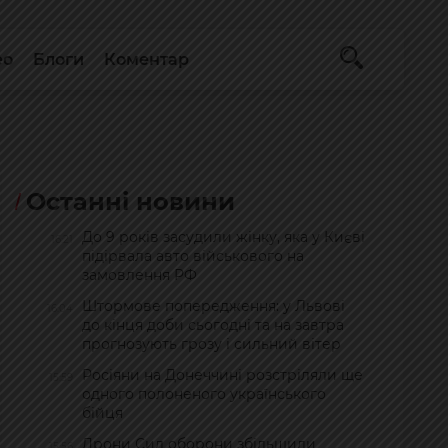
ео
Блоги
Коментар
Останні новини
До 9 років засудили жінку, яка у Києві
16:21
підірвала авто військового на
замовлення РФ
Штормове попередження: у Львові
16:04
до кінця доби сьогодні та на завтра
прогнозують грозу і сильний вітер
Росіяни на Донеччині розстріляли ще
15:59
одного полоненого українського
бійця
Дрони Сил оборони збільшили
15:56