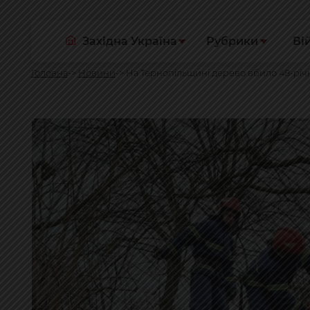
Західна Україна
Рубрики
Ві
Головна
Новини
На Тернопільщині дерево вбило 48-річ