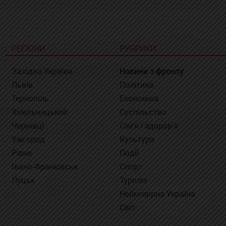
РЕГІОНИ
РУБРИКИ
Західна Україна
Новини з фронту
Львів
Політика
Тернопіль
Економіка
Хмельницький
Суспільство
Чернівці
Сім'я і здоров'я
Ужгород
Культура
Рівне
Події
Івано-Франківськ
Спорт
Луцьк
Туризм
Неймовірна Україна
Світ