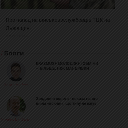
Про напад на військовослужбовців ТЦК на
Львівщині
2025-02-19 11:31:54
Блоги
ERAZMUS+ МОЛОДІЖНІ ОБМІНИ
– БІЛЬШЕ, НІЖ МАНДРІВКИ
Богдан Козійчук
Завдання ворога - показати, що
війна «всюди», що тилу не існує
Михайло Цимбалюк