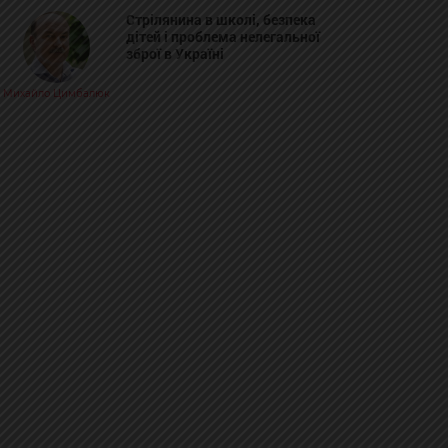
Стрілянина в школі, безпека
дітей і проблема нелегальної
зброї в Україні
Михайло Цимбалюк