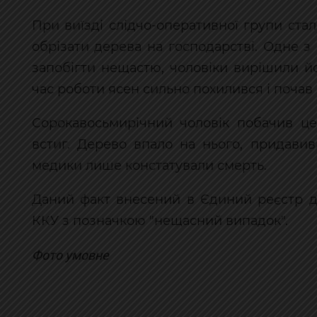
При виїзді слідчо-оперативної групи ста
обрізати дерева на господарстві. Одне з
запобігти нещастю, чоловіки вирішили й
час роботи ясен сильно похилився і почав
Сорокавосьмирічний чоловік побачив це
встиг. Дерево впало на нього, придави
медики лише констатували смерть.
Даний факт внесений в Єдиний реєстр до
ККУ з позначкою "нещасний випадок".
Фото умовне