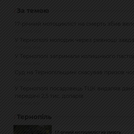
За темою
17-річний мотоцикліст на смерть збив ве
20.07.2026, 13:20
У Тернополі молодик через ревнощі завд
17.07.2026, 18:54
У Тернополі затримали колишнього пастор
15.07.2026, 18:59
Суд на Тернопільщині скасував призов чол
12.07.2026, 14:10
У Тернополі посадовець ТЦК видаляв дані 
передачі 2,5 тис. доларів
12.06.2026, 19:21
Тернопіль
17-річний мотоцикліст на смерть