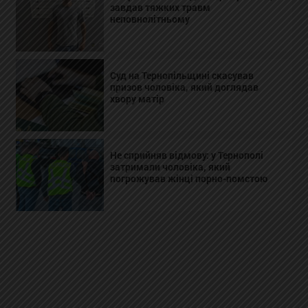
завдав тяжких травм
неповнолітньому
Суд на Тернопільщині скасував
призов чоловіка, який доглядав
хвору матір
Не сприйняв відмову: у Тернополі
затримали чоловіка, який
погрожував жінці порно-помстою