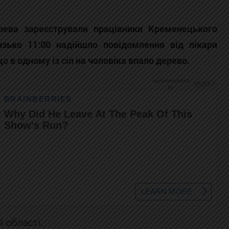
рева зареєстрували працівники Кременецького
лизько 11:00 надійшло повідомлення від лікаря
о в одному із сіл на чоловіка впало дерево.
 області.