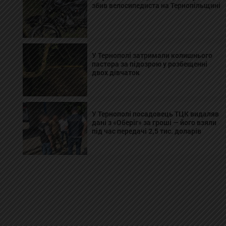
збив велосипедиста на Тернопільщині
У Тернополі затримали колишнього
пастора за підозрою у розбещенні
двох дівчаток
У Тернополі посадовець ТЦК видаляв
дані з «Оберіг» за гроші — його взяли
під час передачі 2,5 тис. доларів