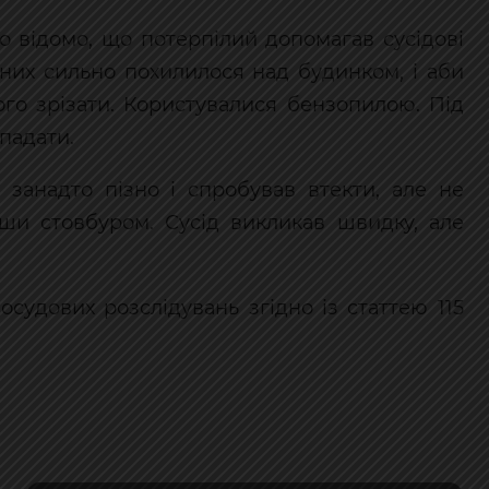
ло відомо, що потерпілий допомагав сусідові
 них сильно похилилося над будинком, і аби
ого зрізати. Користувалися бензопилою. Під
 падати.
 занадто пізно і спробував втекти, але не
вши стовбуром. Сусід викликав швидку, але
судових розслідувань згідно із статтею 115