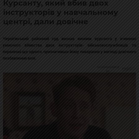
Курсанту, який вбив двох
інструкторів у навчальному
центрі, дали довічне
Чернігівський районний суд визнав винним курсанта у вчиненні
умисного вбивства двох інструкторів- військовослужбовців та
пораненні ще одного, призначивши йому покарання у вигляді довічного
позбавлення волі.