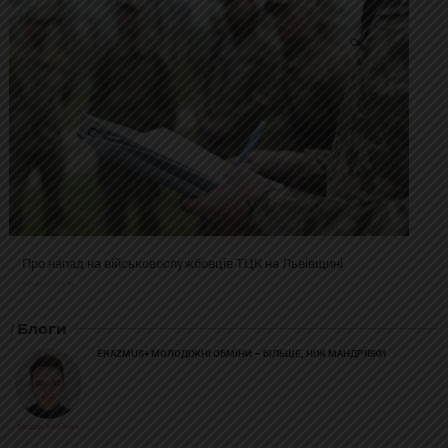
Про напад на військовослужбовців ТЦК на Львівщині
2025-02-19 11:31:54
Блоги
ERAZMUS+ МОЛОДІЖНІ ОБМІНИ – БІЛЬШЕ, НІЖ МАНДРІВКИ
Богдан Козійчук