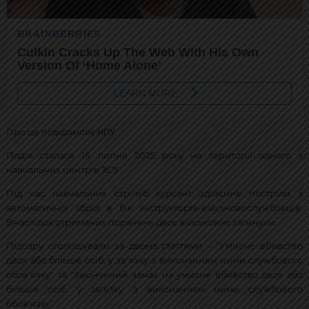
НПУ
Про це повідомляє
.
Подія сталася 16 липня 2025 року на території одного з
навчальних центрів ЗСУ.
Під час навчальних стрільб курсант здійснив постріли з
автоматичної зброї в бік інструкторів-військовослужбовців.
Внаслідок отриманих поранень двоє військових загинули.
Підозру оголошували за двома статтями – "Умисне вбивство
двох або більше осіб, у зв'язку з виконанням ними службового
обов'язку" та "Закінчений замах на умисне вбивство двох або
більше осіб, у зв'язку з виконанням ними службового
обов'язку".