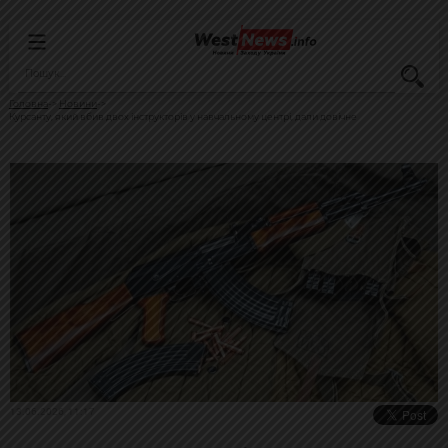
Головна
Новини
Курсанту, який вбив двох інструкторів у навчальному центрі, дали довічне
13.06.2026, 11:17