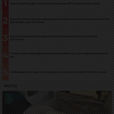
1
Один загиблий та двоє травмованих внаслідок ДТП у Львівському районі
2
Суд зобов’язав власницю квартири демонтувати самовільний балкон на пам’ятці
архітектури у центрі Львова
3
Суд зобов’язав львів’янку демонтувати незаконний балкон на пам’ятці
архітектури
4
У Львові через спеку деформувалися трамвайні колії: шість маршрутів змінили
рух
5
На Львівщині внаслідок зіткнення двох легковиків загинув 23-річний чоловік
ФОТО