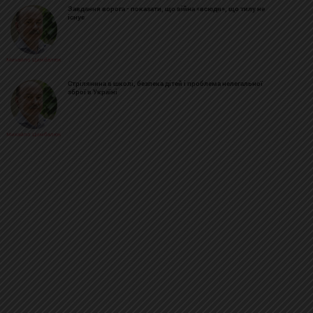
Завдання ворога - показати, що війна «всюди», що тилу не
існує
Михайло Цимбалюк
Стрілянина в школі, безпека дітей і проблема нелегальної
зброї в Україні
Михайло Цимбалюк