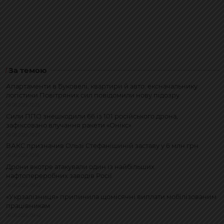
За темою
Апартаменти в Буковелі, квартири й авто: ексначальнику
логістики Повітряних сил повідомили нову підозру
06.08.2026, 12:25
Сили ППО знешкодили 66 із 101 російського дрона,
зафіксовано влучання ракети «Онікс»
06.08.2026, 10:37
ВАКС призначив Ользі Стефанішиній заставу у 6 млн грн
06.08.2026, 10:18
Дрони вкотре атакували один із найбільших
нафтопереробних заводів Росії
06.08.2026, 09:52
«Укрзалізниця» припинила щомісячні виплати мобілізованим
працівникам
06.08.2026, 09:42