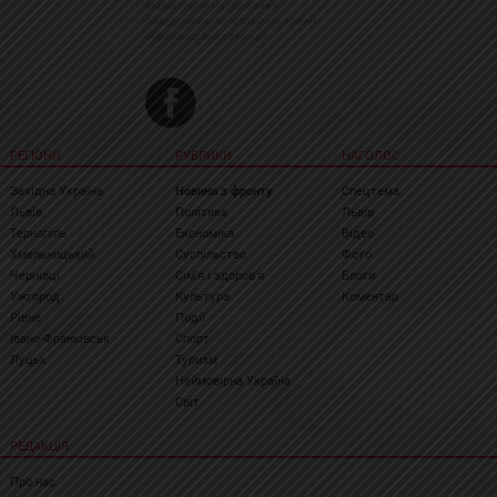
акцентуючи на головних
повідомленнях зі стрічок новин
інформаційних агенцій
РЕГІОНИ
РУБРИКИ
НАГОЛОС
Західна Україна
Новини з фронту
Спецтема
Львів
Політика
Львів
Тернопіль
Економіка
Відео
Хмельницький
Суспільство
Фото
Чернівці
Сім'я і здоров'я
Блоги
Ужгород
Культура
Коментар
Рівне
Події
Івано-Франківськ
Спорт
Луцьк
Туризм
Неймовірна Україна
Світ
РЕДАКЦІЯ
Про нас