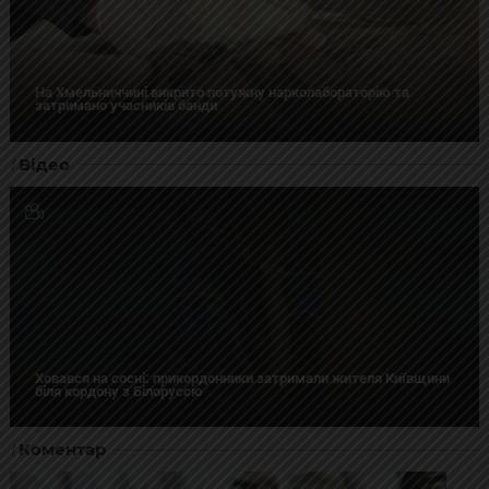
На Хмельниччині викрито потужну нарколабораторію та
затримано учасників банди
Відео
Ховався на сосні: прикордонники затримали жителя Київщини
біля кордону з Білоруссю
Коментар