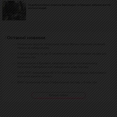
За добу російські атаки на Харківщині та Сумщині забрали життя
шістьох людей
Останні новини
Начальник відділу патрульної поліції Волині отримав умовний
12:56
термін за хабарництво
У Шептицькому та ще 13 населених пунктах громади на два дні
12:49
вимкнуть газ
Апартаменти в Буковелі, квартири й авто: ексначальнику
12:25
логістики Повітряних сил повідомили нову підозру
Сили ППО знешкодили 66 із 101 російського дрона, зафіксовано
10:37
влучання ракети «Онікс»
ВАКС призначив Ользі Стефанішиній заставу у 6 млн грн
10:18
Більше новин