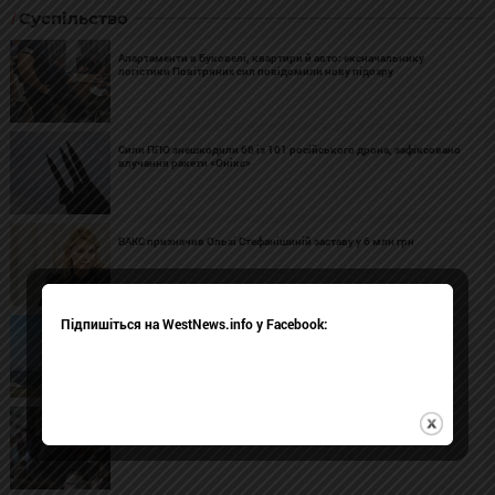
Суспільство
Апартаменти в Буковелі, квартири й авто: ексначальнику
логістики Повітряних сил повідомили нову підозру
Сили ППО знешкодили 66 із 101 російського дрона, зафіксовано
влучання ракети «Онікс»
ВАКС призначив Ользі Стефанішиній заставу у 6 млн грн
Підпишіться на WestNews.info у Facebook:
Дрони вкотре атакували один із найбільших нафтопереробних
заводів Росії
«Укрзалізниця» припинила щомісячні виплати мобілізованим
працівникам