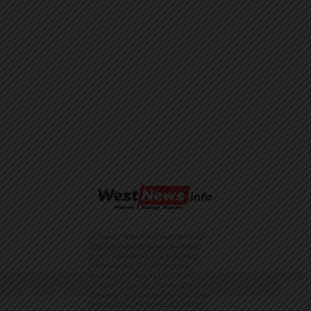
Команда інформаційного ресурсу
Західна Україна News своєчасно
розповідає своїй аудиторії про
найважливіші події, особливо
зосереджуючись на областях
Західної України. Доречні факти,
тенденції та різноманітні цікавинки
охоплюють ключові сфери життя,