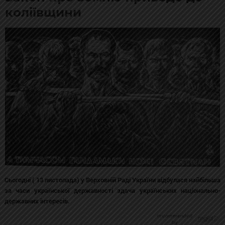
коліївщини
Сьогодні ( 13 листопада) у Верховній Раді України відбулася найбільша
за часи української державності здача українських національно-
державних інтересів.