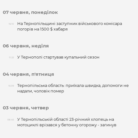
07 червня, понеділок
На Тернопільщині заступник військового комісара
16:10
погорів на 1500 $ хабаря
06 червня, неділя
У Тернополі стартував купальний сезон
11:22
04 червня, п'ятниця
Тернопільська область: приїхала швидка, допомоги не
15:09
надали, чоловік помер
03 червня, четвер
У Тернопільській області 23-річний хлопець на
08:45
мотоциклі врізався у бетонну огорожу - загинув