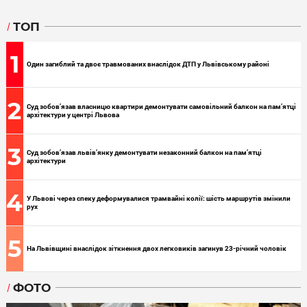
ТОП
1
Один загиблий та двоє травмованих внаслідок ДТП у Львівському районі
2
Суд зобов’язав власницю квартири демонтувати самовільний балкон на пам’ятці
архітектури у центрі Львова
3
Суд зобов’язав львів’янку демонтувати незаконний балкон на пам’ятці
архітектури
4
У Львові через спеку деформувалися трамвайні колії: шість маршрутів змінили
рух
5
На Львівщині внаслідок зіткнення двох легковиків загинув 23-річний чоловік
ФОТО