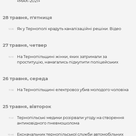
«МАК-2021»
28 травня, п'ятниця
Як у Тернополі крадуть каналізаційні решіки. Відео
12:26
27 травня, четвер
На Тернопільщині жінки, яких затримали за
15:10
проституцію, намагались підкупити поліцейських
26 травня, середа
На Тернопільщині електровоз убив молодого чоловіка
11:56
25 травня, вівторок
Тернопільські медики розірвали угоду на створення
11:41
антиковідного пневмошолома
Ексначальник тернопільської служби автомобільних
10:46