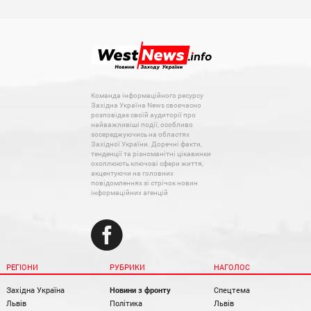
Команда інформаційного ресурсу
Західна Україна News своєчасно
розповідає своїй аудиторії про
найважливіші події, особливо
зосереджуючись на областях
Західної України. Доречні факти,
тенденції та різноманітні цікавинки
охоплюють ключові сфери життя,
акцентуючи на головних
повідомленнях зі стрічок новин
інформаційних агенцій
РЕГІОНИ
РУБРИКИ
НАГОЛОС
Західна Україна
Новини з фронту
Спецтема
Львів
Політика
Львів