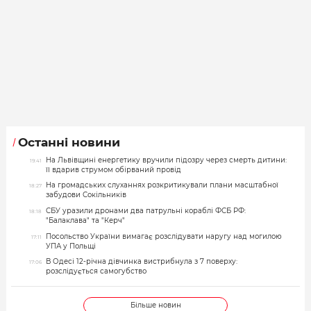
Останні новини
На Львівщині енергетику вручили підозру через смерть дитини:
19:41
її вдарив струмом обірваний провід
На громадських слуханнях розкритикували плани масштабної
18:27
забудови Сокільників
СБУ уразили дронами два патрульні кораблі ФСБ РФ:
18:18
"Балаклава" та "Керч"
Посольство України вимагає розслідувати наругу над могилою
17:11
УПА у Польщі
В Одесі 12-річна дівчинка вистрибнула з 7 поверху:
17:06
розслідується самогубство
Більше новин