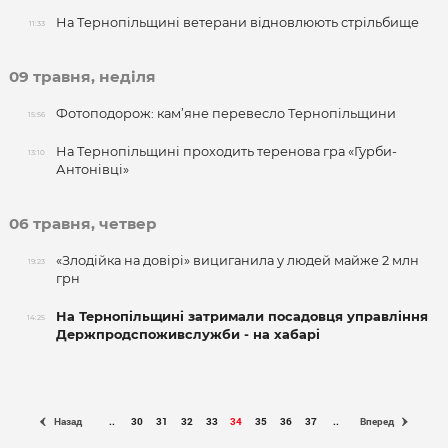
На Тернопільщині ветерани відновлюють стрільбище
11:33
09 травня, неділя
Фотоподорож: кам’яне перевесло Тернопільщини
15:56
На Тернопільщині проходить теренова гра «Гурби-
13:10
Антонівці»
06 травня, четвер
«Злодійка на довірі» вициганила у людей майже 2 млн
19:23
грн
На Тернопільщині затримали посадовця управління
14:25
Держпродспоживслужби - на хабарі
Назад
..
30
31
32
33
34
35
36
37
..
Вперед