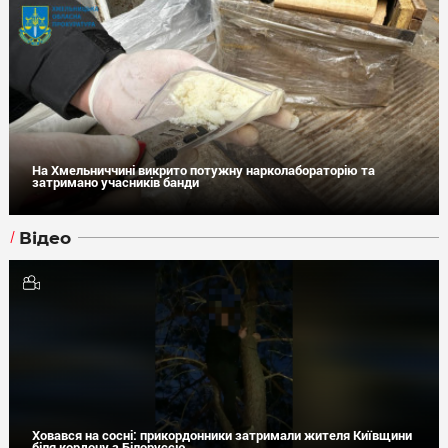
На Хмельниччині викрито потужну нарколабораторію та
затримано учасників банди
Відео
Ховався на сосні: прикордонники затримали жителя Київщини
біля кордону з Білоруссю