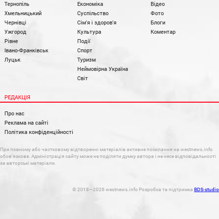
Тернопіль
Економіка
Відео
Хмельницький
Суспільство
Фото
Чернівці
Сім'я і здоров'я
Блоги
Ужгород
Культура
Коментар
Рівне
Події
Івано-Франківськ
Спорт
Луцьк
Туризм
Неймовірна Україна
Світ
РЕДАКЦІЯ
Про нас
Реклама на сайті
Політика конфіденційності
При повному або частковому відтворенні матеріалів активне посилання на westnews.info
обов'язкове. Адміністрація сайту може не поділяти думку автора і не несе відповідальності
за авторські матеріали.
© 2018—2026 westnews.info Розробка та підтримка
BDS-studio