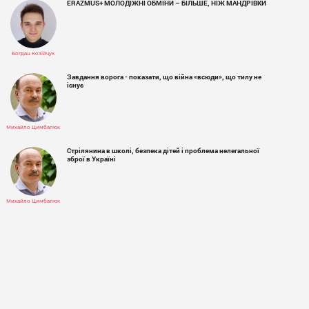
ERAZMUS+ МОЛОДІЖНІ ОБМІНИ – БІЛЬШЕ, НІЖ МАНДРІВКИ
Богдан Козійчук
Завдання ворога - показати, що війна «всюди», що тилу не
існує
Михайло Цимбалюк
Стрілянина в школі, безпека дітей і проблема нелегальної
зброї в Україні
Михайло Цимбалюк