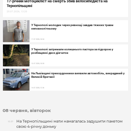
17-річний мотоцикліст на смерть збив велосипедиста на
Тернопільщині
20.07.2026, 13:20
У Тернополі молодик через ревнощі завдав тяжких травм
неповнолітньому
17.07.2026, 18:54
У Тернополі затримали колишнього пастора за підозрою у
розбещенні двох дівчаток
15.07.2026, 18:59
На Львівщині прикордонники виявили автомобіль, викрадений у
Великій Британії
14.07.2026, 12:36
08 червня, вівторок
На Тернопільщині мати намагалась задушити пакетом
10:37
свою 4-річну доньку