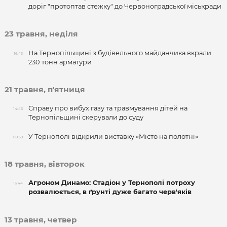
доріг "протоптав стежку" до Червоноградської міськради
23 травня, неділя
На Тернопільщині з будівельного майданчика вкрали
16:43
230 тонн арматури
21 травня, п'ятниця
Справу про вибух газу та травмування дітей на
14:46
Тернопільщині скерували до суду
У Тернополі відкрили виставку «Місто на полотні»
09:59
18 травня, вівторок
Агроном Динамо: Стадіон у Тернополі потроху
16:44
розвалюється, в ґрунті дуже багато черв'яків
13 травня, четвер