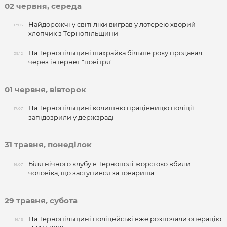
02 червня, середа
Найдорожчі у світі ліки виграв у лотерею хворий
13:03
хлопчик з Тернопільщини
На Тернопільщині шахрайка більше року продавал
09:12
через інтернет "повітря"
01 червня, вівторок
На Тернопільщині колишню працівницю поліції
17:07
запідозрили у держзраді
31 травня, понеділок
Біля нічного клубу в Тернополі жорстоко вбили
16:07
чоловіка, що заступився за товариша
29 травня, субота
На Тернопільщині поліцейські вже розпочали операцію
16:16