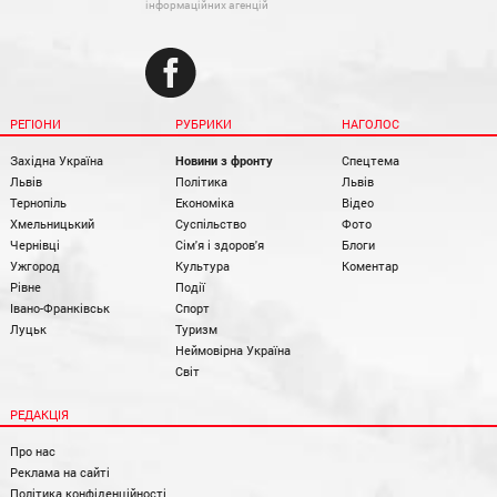
інформаційних агенцій
РЕГІОНИ
РУБРИКИ
НАГОЛОС
Західна Україна
Новини з фронту
Спецтема
Львів
Політика
Львів
Тернопіль
Економіка
Відео
Хмельницький
Суспільство
Фото
Чернівці
Сім'я і здоров'я
Блоги
Ужгород
Культура
Коментар
Рівне
Події
Івано-Франківськ
Спорт
Луцьк
Туризм
Неймовірна Україна
Світ
РЕДАКЦІЯ
Про нас
Реклама на сайті
Політика конфіденційності