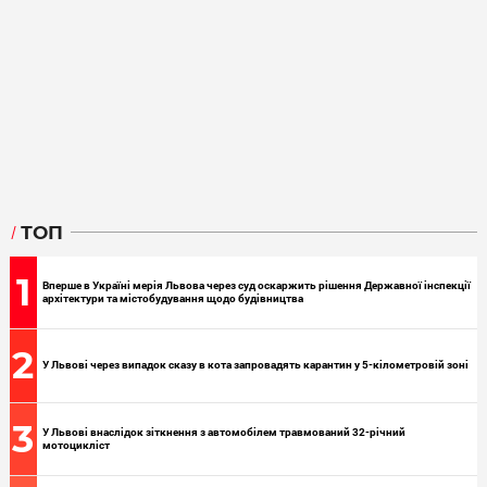
ТОП
1
Вперше в Україні мерія Львова через суд оскаржить рішення Державної інспекції
архітектури та містобудування щодо будівництва
2
У Львові через випадок сказу в кота запровадять карантин у 5-кілометровій зоні
3
У Львові внаслідок зіткнення з автомобілем травмований 32-річний
мотоцикліст