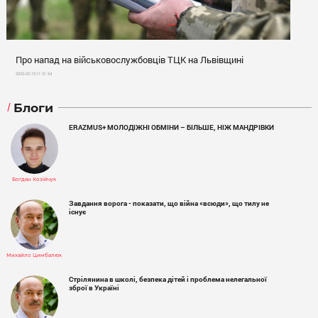
Про напад на військовослужбовців ТЦК на Львівщині
2025-02-19 11:31:54
Блоги
ERAZMUS+ МОЛОДІЖНІ ОБМІНИ – БІЛЬШЕ, НІЖ МАНДРІВКИ
Богдан Козійчук
Завдання ворога - показати, що війна «всюди», що тилу не
існує
Михайло Цимбалюк
Стрілянина в школі, безпека дітей і проблема нелегальної
зброї в Україні