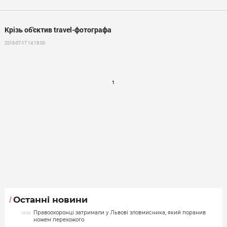
Крізь об'єктив travel-фотографа
2018-07-17 14:18:00
1
Останні новини
Правоохоронці затримали у Львові зловмисника, який поранив
12:55
ножем перехожого