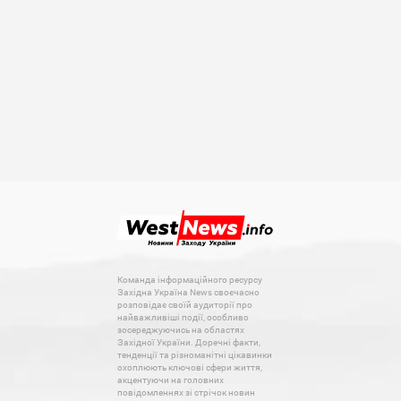
Команда інформаційного ресурсу
Західна Україна News своєчасно
розповідає своїй аудиторії про
найважливіші події, особливо
зосереджуючись на областях
Західної України. Доречні факти,
тенденції та різноманітні цікавинки
охоплюють ключові сфери життя,
акцентуючи на головних
повідомленнях зі стрічок новин