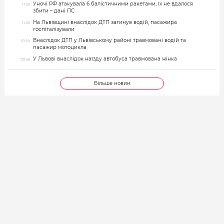
Уночі РФ атакувала 6 балістичними ракетами, їх не вдалося
11:25
збити – дані ПС
На Львівщині внаслідок ДТП загинув водій, пасажира
11:25
госпіталізували
Внаслідок ДТП у Львівському районі травмовані водій та
10:18
пасажир мотоцикла
У Львові внаслідок наїзду автобуса травмована жінка
09:56
Більше новин