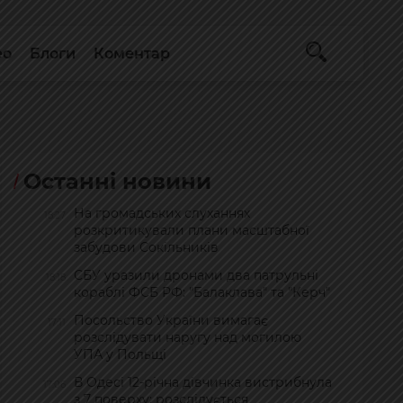
ео
Блоги
Коментар
Останні новини
На громадських слуханнях
18:27
розкритикували плани масштабної
забудови Сокільників
СБУ уразили дронами два патрульні
18:18
кораблі ФСБ РФ: "Балаклава" та "Керч"
Посольство України вимагає
17:11
розслідувати наругу над могилою
УПА у Польщі
В Одесі 12-річна дівчинка вистрибнула
17:06
з 7 поверху: розслідується