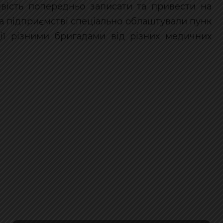
ивість попередньо записати та привести на
на підприємстві спеціально облаштували пунк
ії різними бригадами від різних медичних