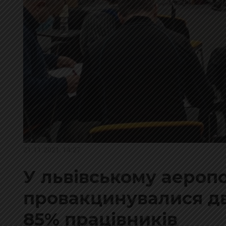
21.11.2021, 14:27
У львівському аероп
провакцинувалися д
85% працівників