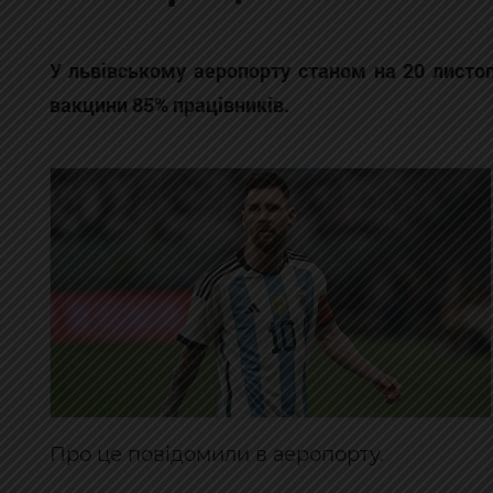
У львівському аеропорту станом на 20 лист
вакцини 85% працівників.
Про це повідомили в аеропорту.