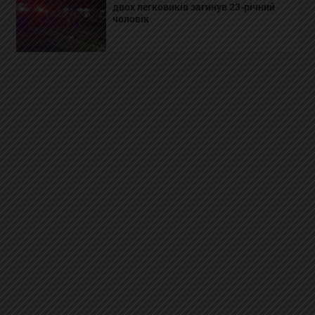
двох легковиків загинув 23-річний
чоловік