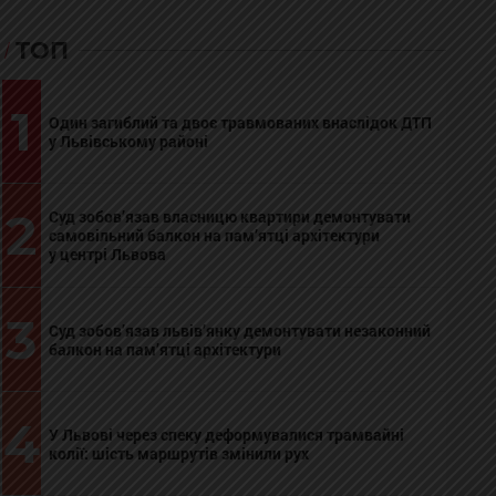
ТОП
1
Один загиблий та двоє травмованих внаслідок ДТП
у Львівському районі
2
Суд зобов’язав власницю квартири демонтувати
самовільний балкон на пам’ятці архітектури
у центрі Львова
3
Суд зобов’язав львів’янку демонтувати незаконний
балкон на пам’ятці архітектури
4
У Львові через спеку деформувалися трамвайні
колії: шість маршрутів змінили рух