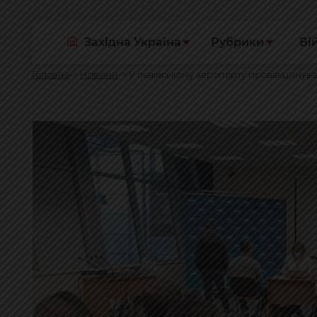
Західна Україна
Рубрики
Ві
Головна
Новини
У львівському аеропорту провакцинува