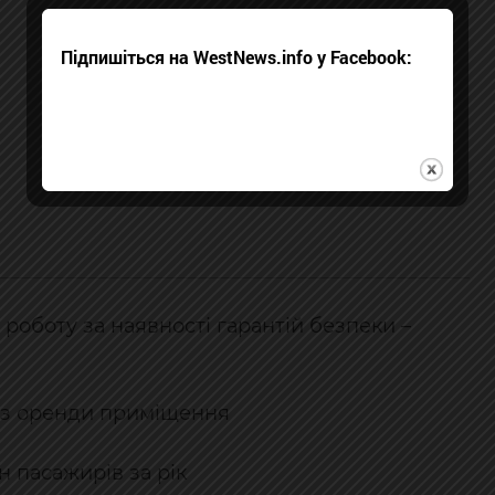
Підпишіться на WestNews.info у Facebook:
роботу за наявності гарантій безпеки –
н з оренди приміщення
 пасажирів за рік