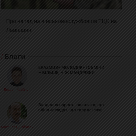
Про напад на військовослужбовців ТЦК на
Львівщині
2025-02-19 11:31:54
Блоги
ERAZMUS+ МОЛОДІЖНІ ОБМІНИ
– БІЛЬШЕ, НІЖ МАНДРІВКИ
Богдан Козійчук
Завдання ворога - показати, що
війна «всюди», що тилу не існує
Михайло Цимбалюк