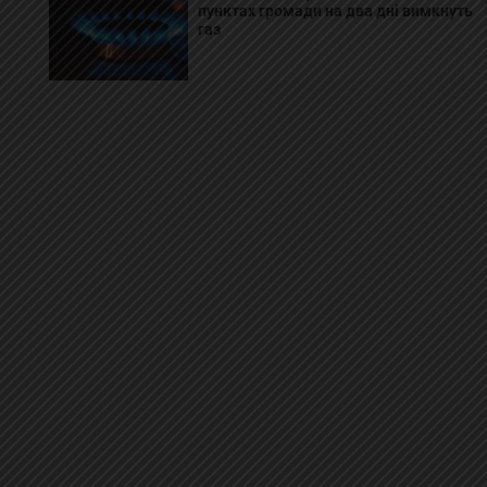
пунктах громади на два дні вимкнуть
газ