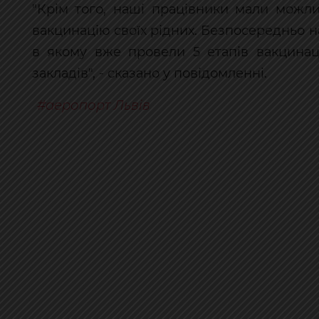
"Крім того, наші працівники мали можл
вакцинацію своїх рідних. Безпосередньо 
в якому вже провели 5 етапів вакцинац
закладів", - сказано у повідомленні.
аеропорт Львів