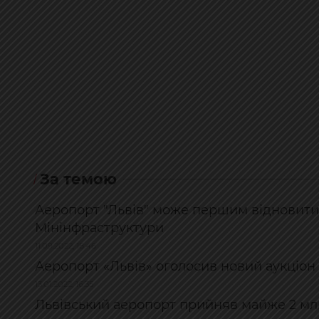
За темою
Аеропорт "Львів" може першим відновити 
Мінінфраструктури
11.09.2022, 18:46
Аеропорт «Львів» оголосив новий аукціо
13.01.2022, 16:35
Львівський аеропорт прийняв майже 2 млн