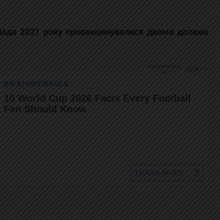
опада 2021 року провакцинувалися двома дозами