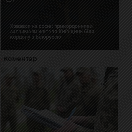
Ховався на сосні: прикордонники
затримали жителя Київщини біля
кордону з Білоруссю
Коментар