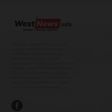
Команда інформаційного ресурсу
Західна Україна News своєчасно
розповідає своїй аудиторії про
найважливіші події, особливо
зосереджуючись на областях Західної
України. Доречні факти, тенденції та
різноманітні цікавинки охоплюють
ключові сфери життя, акцентуючи на
головних повідомленнях зі стрічок
новин інформаційних агенцій