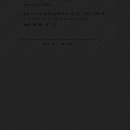
самогубство
До 9 років засудили жінку, яка у Києві
16:21
підірвала авто військового на
замовлення РФ
Більше новин