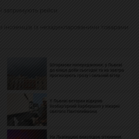
 і затримують рейси
ли іноземців із незадекларованими товарами
Штормове попередження: у Львові
до кінця доби сьогодні та на завтра
прогнозують грозу і сильний вітер
У Львові ветеран відкрив
безбар’єрний барбершоп у лікарні
святого Пантелеймона
На Львівщині внаслідок зіткнення