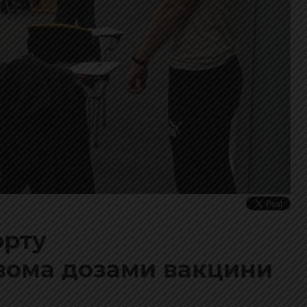
орту
вома дозами вакцини