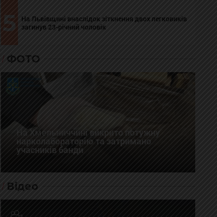
5
На Львівщині внаслідок зіткнення двох легковиків
загинув 23-річний чоловік
ФОТО
На Хмельниччині викрито потужну
нарколабораторію та затримано
учасників банди
Відео