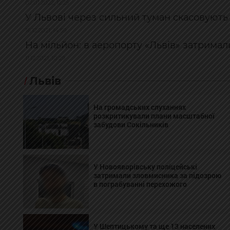
02.01.2022, 12:25
У Львові через сильний туман скасовують
16.12.2021, 14:59
На мільйон: в аеропорту «Львів» затрима
11.12.2021, 10:29
Львів
На громадських слуханнях
розкритикували плани масштабної
забудови Сокільників
У Новояворівську поліцейські
затримали зловмисника за підозрою
в пограбуванні перехожого
У Шептицькому та ще 13 населених