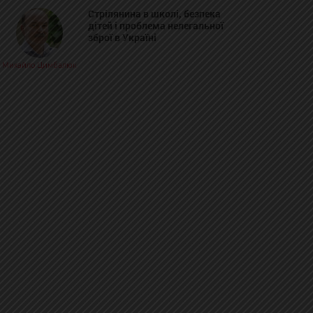
Стрілянина в школі, безпека
дітей і проблема нелегальної
зброї в Україні
Михайло Цимбалюк