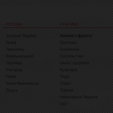
РЕГІОНИ
РУБРИКИ
Західна Україна
Новини з фронту
Львів
Політика
Тернопіль
Економіка
Хмельницький
Суспільство
Чернівці
Сім'я і здоров'я
Ужгород
Культура
Рівне
Події
Івано-Франківськ
Спорт
Луцьк
Туризм
Неймовірна Україна
Світ