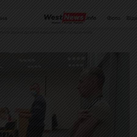
йна
Фото
Від
лися двома дозами вакцини 85% працівників