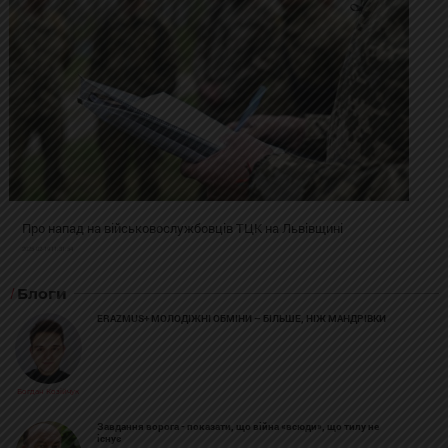
Про напад на військовослужбовців ТЦК на Львівщині
2025-02-19 11:31:54
Блоги
ERAZMUS+ МОЛОДІЖНІ ОБМІНИ – БІЛЬШЕ, НІЖ МАНДРІВКИ
Богдан Козійчук
Завдання ворога - показати, що війна «всюди», що тилу не
існує