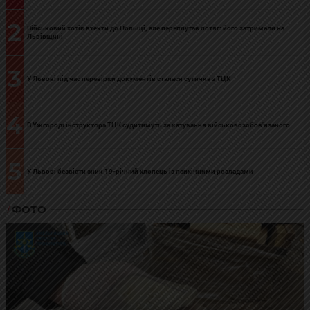
2
Військовий хотів втекти до Польщі, але переплутав потяг: його затримали на
Львівщині
3
У Львові під час перевірки документів сталася сутичка з ТЦК
4
В Ужгороді інструктора ТЦК судитимуть за катування військовозобов’язаного
5
У Львові безвісти зник 19-річний хлопець із психічними розладами
ФОТО