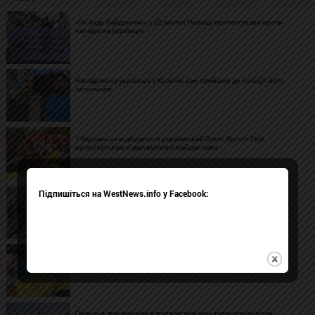
«Не будь байдужим»: у 22 містах Польщі протестували проти
нападів на українців
Нападник на українців у Кракові сам прийшов до поліції: його
затримали
У Варшаві не відбудеться український Gremi Borsch Fest:
організаторам відмовили всі майданчики
Підпишіться на WestNews.info у Facebook:
ГУР повідомило про розгортання у Росії північнокорейського
ракетного підрозділу
У Вроцлаві затримали п'яну жінку з ножами, яка кричала на
українців
Польські винищувачі вдруге за тиждень перехопила літак-