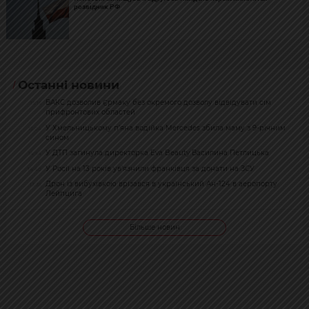
розвідник РФ
Останні новини
ВАКС дозволив Єрмаку без окремого дозволу відвідувати сім
15:16
прифронтових областей
У Хмельницькому п’яна водійка Mercedes збила маму з 9-річним
15:04
сином
У ДТП загинула директорка Eva Beauty Василина Петлицька
14:54
У Росії на 13 років ув’язнили франківця за донати на ЗСУ
14:40
Дрон із вибухівкою врізався в український Ан-124 в аеропорту
13:35
Лейпцига
Більше новин