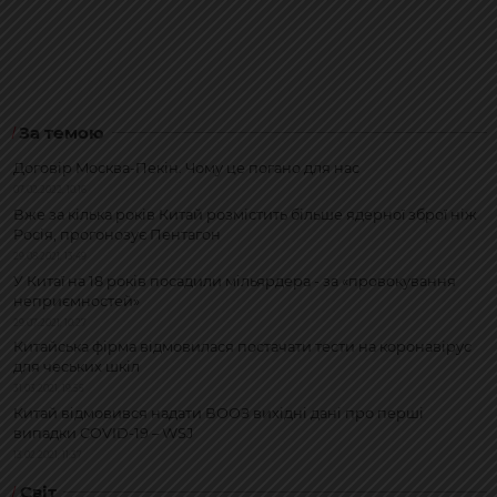
За темою
Договір Москва-Пекін. Чому це погано для нас
07.02.2022, 10:16
Вже за кілька років Китай розмістить більше ядерної зброї ніж
Росія, прогонозує Пентагон
29.08.2021, 13:49
У Китаї на 18 років посадили мільярдера - за «провокування
неприємностей»
29.07.2021, 10:27
Китайська фірма відмовилася постачати тести на коронавірус
для чеських шкіл
31.03.2021, 19:55
Китай відмовився надати ВООЗ вихідні дані про перші
випадки COVID-19 – WSJ
13.02.2021, 11:37
Світ