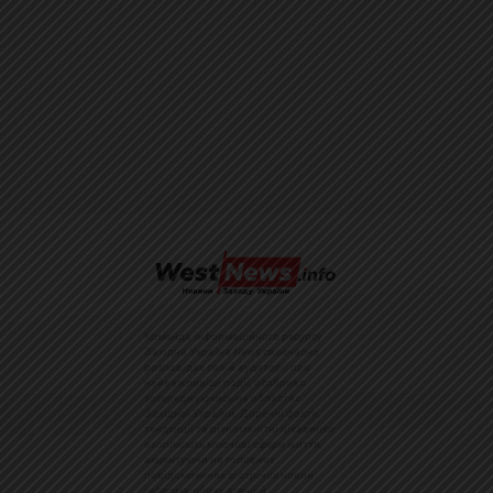
Команда інформаційного ресурсу
Західна Україна News своєчасно
розповідає своїй аудиторії про
найважливіші події, особливо
зосереджуючись на областях
Західної України. Доречні факти,
тенденції та різноманітні цікавинки
охоплюють ключові сфери життя,
акцентуючи на головних
повідомленнях зі стрічок новин
інформаційних агенцій