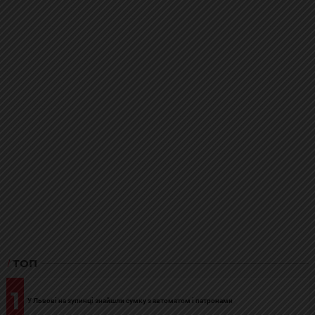
ТОП
1
У Львові на зупинці знайшли сумку з автоматом і патронами