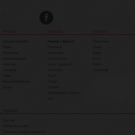
РЕГІОНИ
РУБРИКИ
НАГОЛОС
Західна Україна
Новини з фронту
Спецтема
Львів
Політика
Львів
Тернопіль
Економіка
Відео
Хмельницький
Суспільство
Фото
Чернівці
Сім'я і здоров'я
Блоги
Ужгород
Культура
Коментар
Рівне
Події
Івано-Франківськ
Спорт
Луцьк
Туризм
Неймовірна Україна
Світ
РЕДАКЦІЯ
Про нас
Реклама на сайті
Політика конфіденційності