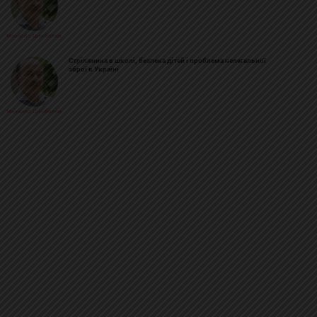
Михайло Цимбалюк
Стрілянина в школі, безпека дітей і проблема нелегальної
зброї в Україні
Михайло Цимбалюк