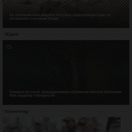
На Хмельниччині викрито потужну нарколабораторію та
затримано учасників банди
Відео
Ховався на сосні: прикордонники затримали жителя Київщини
біля кордону з Білоруссю
Коментар