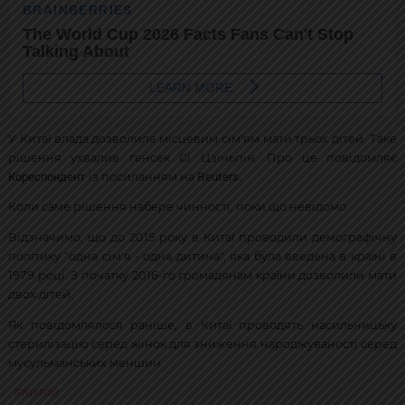
У Китаї влада дозволила місцевим сім'ям мати трьох дітей. Таке
рішення ухвалив генсек Сі Цзіньпін. Про це повідомляє
Кореспондент
Reuters.
із посиланням на
Коли саме рішення набере чинності, поки що невідомо.
Відзначимо, що до 2015 року в Китаї проводили демографічну
політику "одна сім'я - одна дитина", яка була введена в країні в
1979 році. З початку 2016-го громадянам країни дозволили мати
двох дітей.
Як повідомлялося раніше, в Китаї проводять насильницьку
стерилізацію серед жінок для зниження народжуваності серед
мусульманських меншин.
Китай