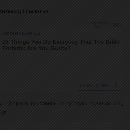
ти понад 17 млн грн.
виставили
 с.Держів,
на продаж. Аукціон має
ід
".