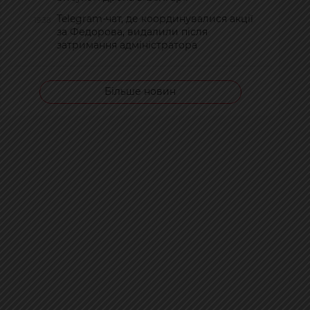
Telegram-чат, де координувалися акції
19:38
за Федорова, видалили після
затримання адміністратора
Більше новин