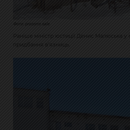
Фото: prozorro.sale
Раніше міністр юстиції Денис Малюська у с
придбання в’язниць.