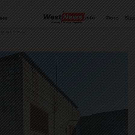
йна
Фото
Від
ли за продаж