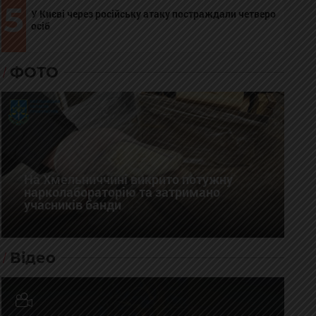
5
У Києві через російську атаку постраждали четверо
осіб
ФОТО
На Хмельниччині викрито потужну
нарколабораторію та затримано
учасників банди
Відео