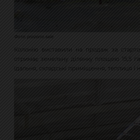
Фото: prozorro.sale
Колонію виставили на продаж за старто
отримає земельну ділянку площею 15,5 га
їдальня, складські приміщення, теплиця і н