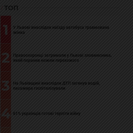
ТОП
1
У Львові внаслідок наїзду автобуса травмована
жінка
2
Правоохоронці затримали у Львові зловмисника,
який поранив ножем перехожого
3
На Львівщині внаслідок ДТП загинув водій,
пасажира госпіталізували
4
61% українців готові терпіти війну