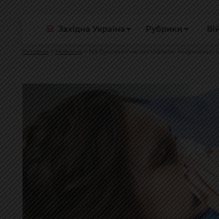
Західна Україна
Рубрики
Ві
Головна
Новини
На Буковині не виплатили лікарняних н