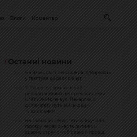
ео
Блоги
Коментар
Останні новини
На Закарпатті пенсіонера підозрюють
20:38
у ґвалтуванні двох дівчат
У Львові відкрили новий
19:52
реабілітаційний центр екосистеми
UNBROKEN: на вул. Пекарській
допомагатимуть військовим
та цивільним
На Львівщині енергетику вручили
19:41
підозру через смерть дитини: її
вдарив струмом обірваний провід