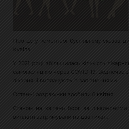
Суспільному
Про це у коментарі
сказав д
Кувіла.
У 2021 році збільшилась кількість лікарн
самоізоляцією через COVID-19. Водночас
лікарняні виплачують із запізненнями.
Останні розрахунки зробили 8 квітня.
Станом на квітень борг за лікарняними
виплати затримували на два тижні.