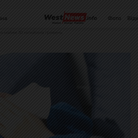
йна
Фото
Від
а майже 30 мільйонів гривень