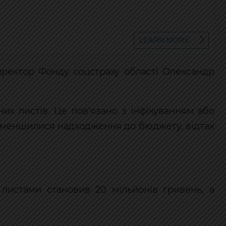
иректор Фонду соцстраху області Олександр
яних листів. Це пов'язано з інфікуванням або
 зменшилися надходження до бюджету, відтак
 листами становив 20 мільйонів гривень, а