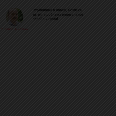
Стрілянина в школі, безпека
дітей і проблема нелегальної
зброї в Україні
Михайло Цимбалюк