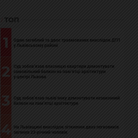
ТОП
1
Один загиблий та двоє травмованих внаслідок ДТП
у Львівському районі
2
Суд зобов’язав власницю квартири демонтувати
самовільний балкон на пам’ятці архітектури
у центрі Львова
3
Суд зобов’язав львів’янку демонтувати незаконний
балкон на пам’ятці архітектури
4
На Львівщині внаслідок зіткнення двох легковиків
загинув 23-річний чоловік