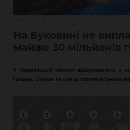
26.05.2021, 17:43
На Буковині не випл
майже 30 мільйонів 
У Чернівецькій області заборгованість з 
гривень. Станом на кінець травня затримка ви