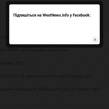
Підпишіться на WestNews.info у Facebook:
 доплати: кого це стосується
ід МВФ на соціальні виплати
 майже 21%
ез COVID-19 виплатили понад 6 млрд грн
итини обіцяють збільшити до 50 тисяч грн