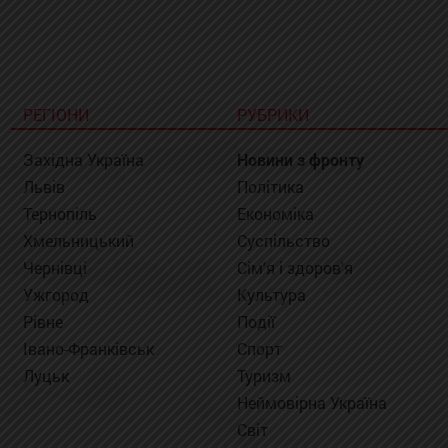
РЕГІОНИ
РУБРИКИ
Західна Україна
Новини з фронту
Львів
Політика
Тернопіль
Економіка
Хмельницький
Суспільство
Чернівці
Сім'я і здоров'я
Ужгород
Культура
Рівне
Події
Івано-Франківськ
Спорт
Луцьк
Туризм
Неймовірна Україна
Світ