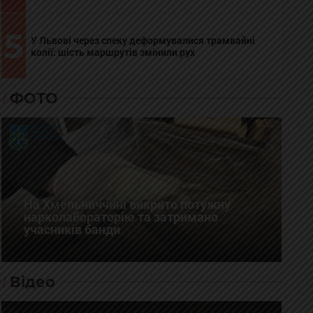
5
У Львові через спеку деформувалися трамвайні
колії: шість маршрутів змінили рух
ФОТО
На Хмельниччині викрито потужну
нарколабораторію та затримано
учасників банди
Відео