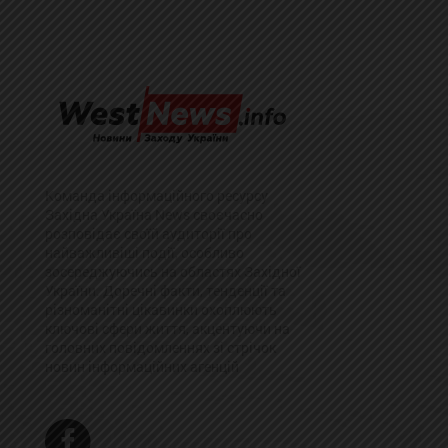
Команда інформаційного ресурсу
Західна Україна News своєчасно
розповідає своїй аудиторії про
найважливіші події, особливо
зосереджуючись на областях Західної
України. Доречні факти, тенденції та
різноманітні цікавинки охоплюють
ключові сфери життя, акцентуючи на
головних повідомленнях зі стрічок
новин інформаційних агенцій