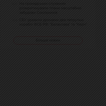
На громадських слуханнях
18:27
розкритикували плани масштабної
забудови Сокільників
СБУ уразили дронами два патрульні
18:18
кораблі ФСБ РФ: "Балаклава" та "Керч"
Більше новин