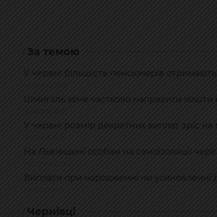
За темою
У червні більшість пенсіонерів отримають
03.06.2025, 12:52
Шмигаль хоче частково направити кошти в
30.08.2021, 12:39
У червні розмір декретних виплат зріс на
18.07.2021, 16:38
На Львівщині особам на самоізоляції чер
09.07.2021, 11:09
Виплати при народженні чи усиновленні д
26.05.2021, 14:21
Чернівці