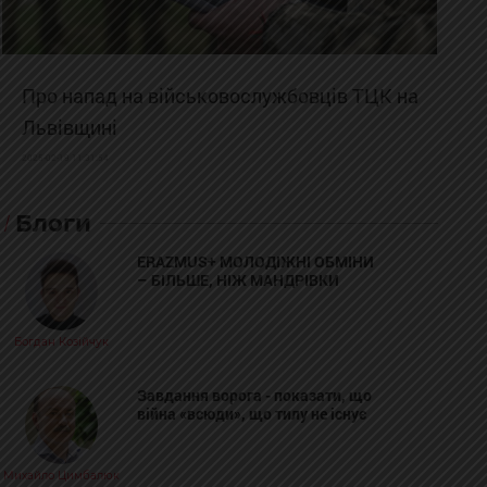
Про напад на військовослужбовців ТЦК на
Львівщині
2025-02-19 11:31:54
Блоги
ERAZMUS+ МОЛОДІЖНІ ОБМІНИ
– БІЛЬШЕ, НІЖ МАНДРІВКИ
Богдан Козійчук
Завдання ворога - показати, що
війна «всюди», що тилу не існує
Михайло Цимбалюк