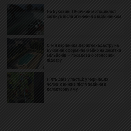
На Буковині 19-річний мотоцикліст
загинув після зіткнення з відбійником
Сім’я керівника Держгеокадастру на
Буковині оформила майно на десятки
мільйонів — посадовцю оголосили
підозру
П’ять днів у пастці: у Чернівцях
чоловік вижив після падіння в
колекторну яму