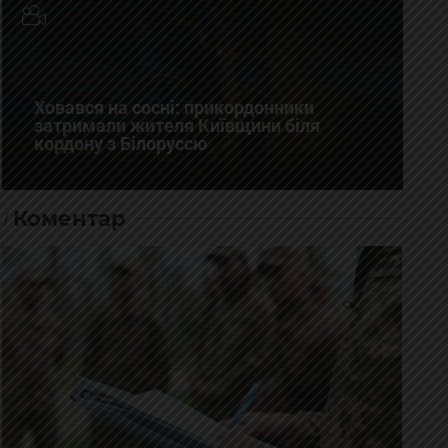
Ховався на сосні: прикордонники
затримали жителя Київщини біля
кордону з Білоруссю
Коментар