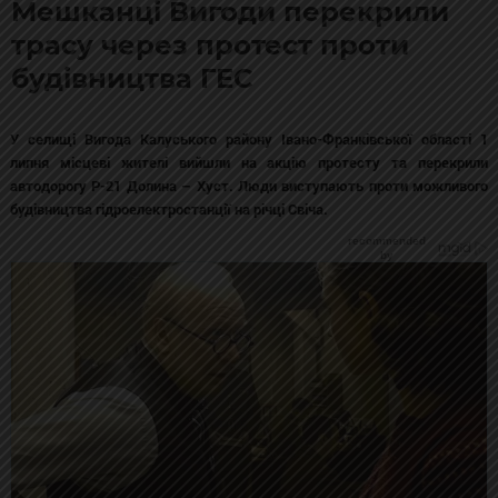
Мешканці Вигоди перекрили
трасу через протест проти
будівництва ГЕС
У селищі Вигода Калуського району Івано-Франківської області 1
липня місцеві жителі вийшли на акцію протесту та перекрили
автодорогу Р-21 Долина – Хуст. Люди виступають проти можливого
будівництва гідроелектростанції на річці Свіча.