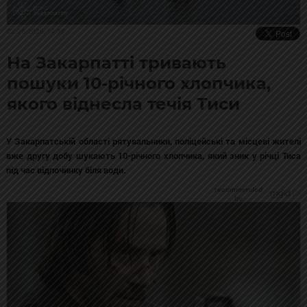
22.06.2026, 14:38
На Закарпатті тривають
пошуки 10-річного хлопчика,
якого віднесла течія Тиси
У Закарпатській області рятувальники, поліцейські та місцеві жителі
вже другу добу шукають 10-річного хлопчика, який зник у річці Тиса
під час відпочинку біля води.