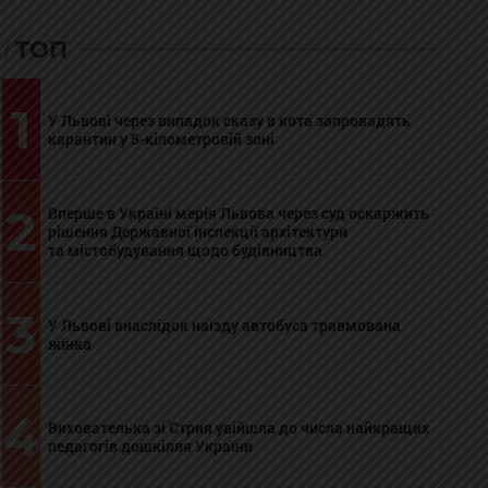
ТОП
1
У Львові через випадок сказу в кота запровадять
карантин у 5-кілометровій зоні
2
Вперше в Україні мерія Львова через суд оскаржить
рішення Державної інспекції архітектури
та містобудування щодо будівництва
3
У Львові внаслідок наїзду автобуса травмована
жінка
4
Вихователька зі Стрия увійшла до числа найкращих
педагогів дошкілля України