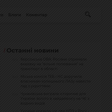
ео
Блоги
Коментар
Останні новини
Херсонська ОВА: Росіяни отримали
18:34
вказівку на "вільне полювання" на
транспорт в області
Міська комісія ТЕБ і НС доручила
16:47
власникам колишнього ЛАЗу навести
лад з укриттями
Чуканівська виграла історичне для
15:54
України золото в хайдайвінгу на ЧЄ з
водних видів
Україна уразила ще два НПЗ у Росії –
14:35