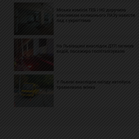
Міська комісія ТЕБ і НС доручила
власникам колишнього ЛАЗу навести
лад з укриттями
На Львівщині внаслідок ДТП загинув
водій, пасажира госпіталізували
У Львові внаслідок наїзду автобуса
травмована жінка