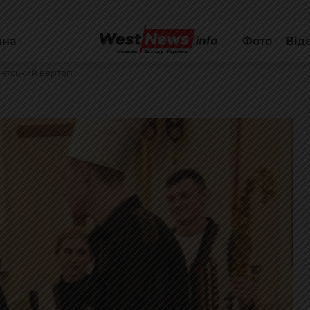
йна
Фото
Від
нтський вертеп