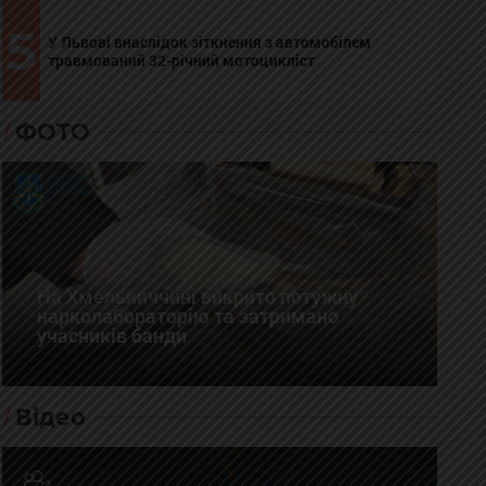
5
У Львові внаслідок зіткнення з автомобілем
травмований 32-річний мотоцикліст
ФОТО
На Хмельниччині викрито потужну
нарколабораторію та затримано
учасників банди
Відео