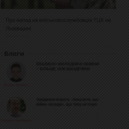
Про напад на військовослужбовців ТЦК на
Львівщині
2025-02-19 11:31:54
Блоги
ERAZMUS+ МОЛОДІЖНІ ОБМІНИ
– БІЛЬШЕ, НІЖ МАНДРІВКИ
Богдан Козійчук
Завдання ворога - показати, що
війна «всюди», що тилу не існує
Михайло Цимбалюк