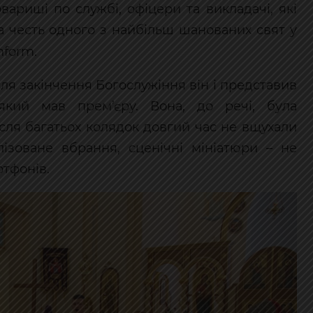
вариші по службі, офіцери та викладачі, які
 на честь одного з найбільш шанованих свят у
nform.
ля закінчення Богослужіння він і представив
який мав прем’єру. Вона, до речі, була
сля багатьох колядок довгий час не вщухали
илізоване вбрання, сценічні мініатюри – не
тфонів.