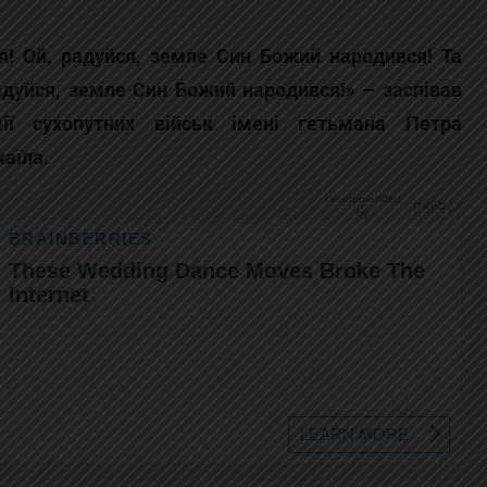
я! Ой, радуйся, земле Син Божий народився! Та
радуйся, земле Син Божий народився!» – заспівав
мії сухопутних військ імені гетьмана Петра
аїла.