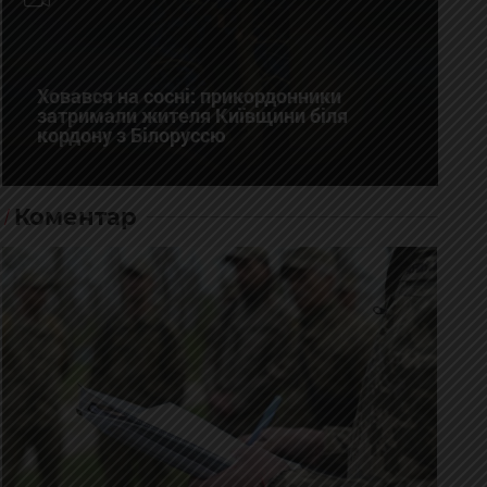
Ховався на сосні: прикордонники
затримали жителя Київщини біля
кордону з Білоруссю
Коментар