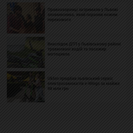
Правоохоронці затримали у Львові
зловмисника, який поранив ножем
перехожого
Внаслідок ДТП у Львівському районі
травмовані водій та пасажир
мотоцикла
Uklon придбав львівський сервіс
електросамокатів e-Wings за майже
98 млн грн