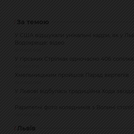
За темою
У США відшукали унікальні кадри, як у Льв
Водохреще: відео
20.01.2022, 16:39
У гірських Стрілках одночасно 406 сопілка
16.01.2022, 17:13
Хмельницьким пройшов Парад вертепів
09.01.2022, 13:05
У Львові відбулась традиційна Хода звізда
08.01.2022, 18:18
Раритетні фото колядників з Волині столі
08.01.2022, 11:29
Львів