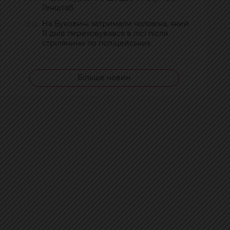
Генштаб
На Буковині затримали чоловіка, який
13:55
11 днів переховувався в лісі після
стрілянини по поліцейських
Більше новин