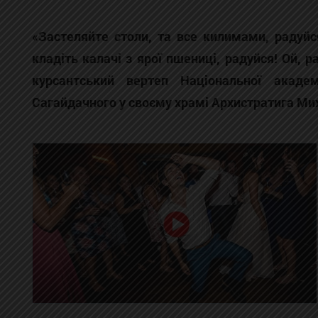
«Застеляйте столи, та все килимами, радуйс
кладіть калачі з ярої пшениці, радуйся! Ой, 
курсантський вертеп Національної акаде
Сагайдачного у своєму храмі Архистратига Мих