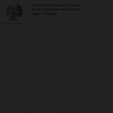
Стрілянина в школі, безпека
дітей і проблема нелегальної
зброї в Україні
Михайло Цимбалюк