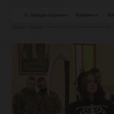
Західна Україна
Рубрики
Ві
Головна
Новини
Львовом гастролює незвичайний курса