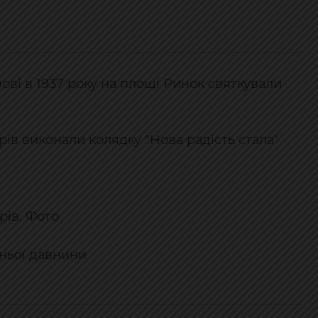
ові в 1937 року на площі Ринок святкували
рів виконали колядку "Нова радість стала"
рів. Фото
тньої давнини