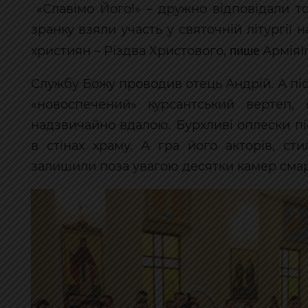
«Славімо Його!» – дружно відповідали то
зранку взяли участь у святочній літургії
пише
християн – Різдва Христового,
АрміяI
Службу Божу проводив отець Андрій. А піс
«новоспечений» курсантський вертеп, 
надзвичайно вдалою. Бурхливі оплески пі
в стінах храму. А гра його акторів, ст
залишили поза увагою десятки камер смар