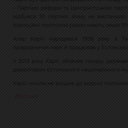
– Партією реформ та Центристською парті
відбувся 30 серпня, йому не вистачило п’
Коаліційні політсили разом мають лише 59
Алар Каріс народився 1958 року в Тар
природничих наук й працював у Естонськом
У 2013 році Каріс обійняв посаду державн
директором Естонського національного м
Каріс ніколи не входив до жодної політичн
Естонія