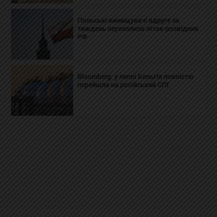
Польські винищувачі вдруге за
тиждень перехопила літак-розвідник
РФ
Bloomberg: у липні Бельгія повністю
перейшла на російський СПГ