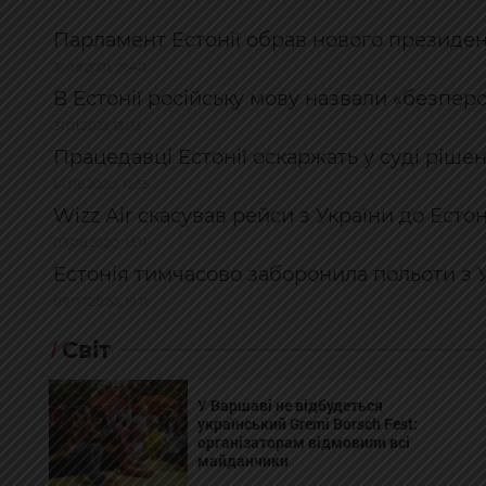
Парламент Естонії обрав нового президе
31.08.2021, 21:40
В Естонії російську мову назвали «безпе
31.01.2021, 13:03
Працедавці Естонії оскаржать у суді ріше
14.08.2020, 12:55
Wizz Air скасував рейси з України до Есто
03.08.2020, 13:11
Естонія тимчасово заборонила польоти з 
09.07.2020, 19:11
Світ
У Варшаві не відбудеться
український Gremi Borsch Fest:
організаторам відмовили всі
майданчики