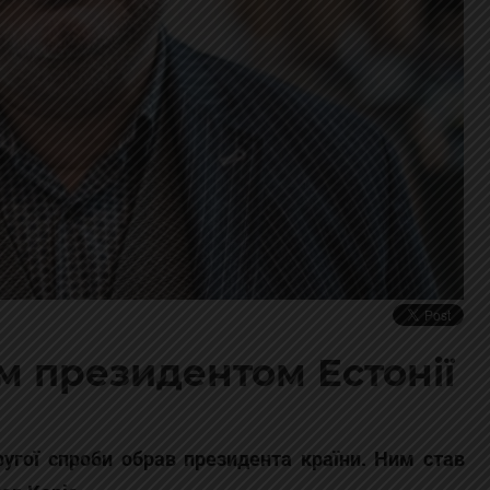
м президентом Естонії
другої спроби обрав президента країни. Ним став