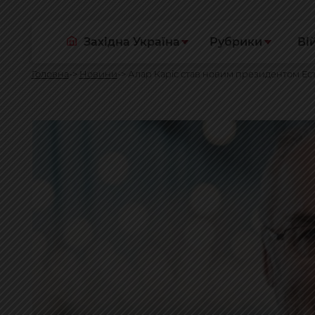
Західна Україна
Рубрики
Ві
Головна
Новини
Алар Каріс став новим президентом Ест