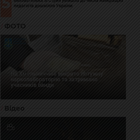
5
Вихователька зі Стрия увійшла до числа найкращих
педагогів дошкілля України
ФОТО
На Хмельниччині викрито потужну
нарколабораторію та затримано
учасників банди
Відео