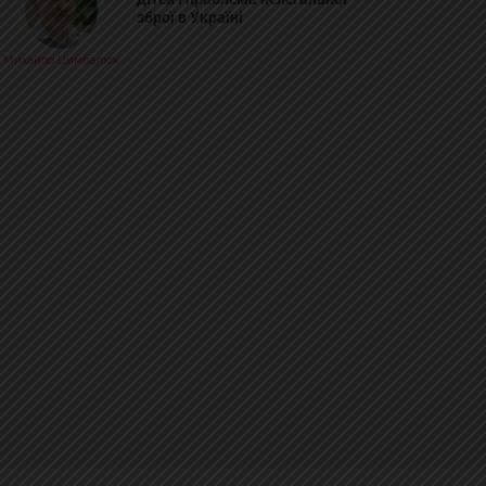
зброї в Україні
Михайло Цимбалюк