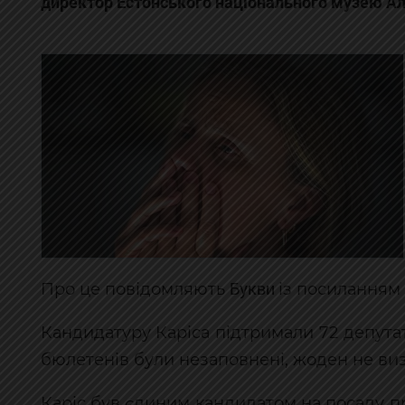
директор Естонського національного музею Ал
Букви
Про це повідомляють
із посиланням
Кандидатуру Каріса підтримали 72 депутат
бюлетенів були незаповнені, жоден не ви
Каріс був єдиним кандидатом на посаду п