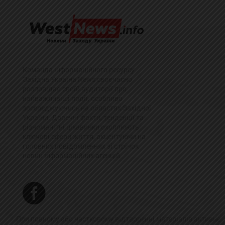
Команда інформаційного ресурсу
Західна Україна News своєчасно
розповідає своїй аудиторії про
найважливіші події, особливо
зосереджуючись на областях Західної
України. Доречні факти, тенденції та
різноманітні цікавинки охоплюють
ключові сфери життя, акцентуючи на
головних повідомленнях зі стрічок
новин інформаційних агенцій
При повному або частковому відтворенні матеріалів активне