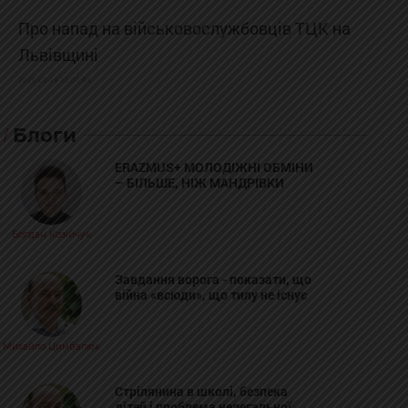
Про напад на військовослужбовців ТЦК на
Львівщині
2025-02-19 11:31:54
Блоги
ERAZMUS+ МОЛОДІЖНІ ОБМІНИ
– БІЛЬШЕ, НІЖ МАНДРІВКИ
Богдан Козійчук
Завдання ворога - показати, що
війна «всюди», що тилу не існує
Михайло Цимбалюк
Стрілянина в школі, безпека
дітей і проблема нелегальної