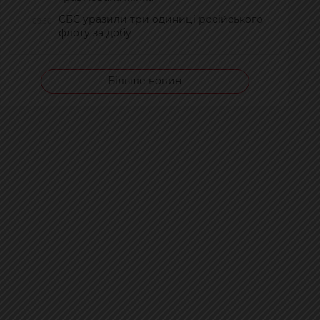
СБС уразили три одиниці російського
09:50
флоту за добу
Більше новин