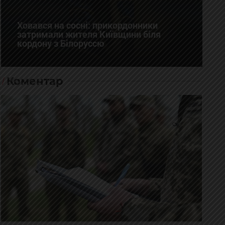
Ховався на сосні: прикордонники
затримали жителя Київщини біля
кордону з Білоруссю
Коментар