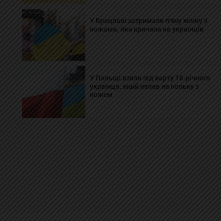
У Вроцлаві затримали п'яну жінку з
ножами, яка кричала на українців
У Польщі взяли під варту 18-річного
українця, який напав на польку з
ножем