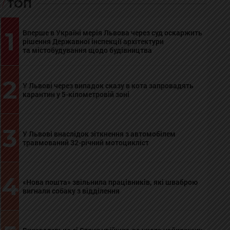
ТОП
1
Вперше в Україні мерія Львова через суд оскаржить
рішення Державної інспекції архітектури
та містобудування щодо будівництва
2
У Львові через випадок сказу в кота запровадять
карантин у 5-кілометровій зоні
3
У Львові внаслідок зіткнення з автомобілем
травмований 32-річний мотоцикліст
4
«Нова пошта» звільнила працівників, які шваброю
вигнали собаку з відділення