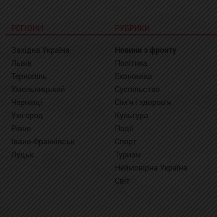
РЕГІОНИ
РУБРИКИ
Західна Україна
Новини з фронту
Львів
Політика
Тернопіль
Економіка
Хмельницький
Суспільство
Чернівці
Сім'я і здоров'я
Ужгород
Культура
Рівне
Події
Івано-Франківськ
Спорт
Луцьк
Туризм
Неймовірна Україна
Світ