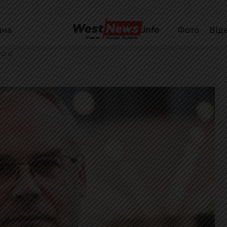
йна
Фото
Від
онії