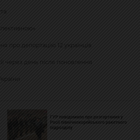
нта
рспективною»
ння про депортацію 12 українців
нії через день після поновлення
України
ГУР повідомило про розгортання у
Росії північнокорейського ракетного
підрозділу