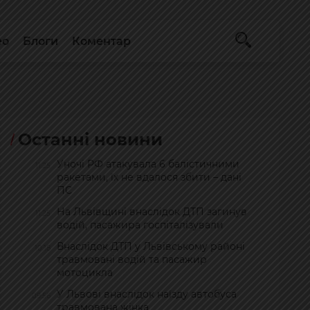
ео
Блоги
Коментар
Останні новини
Уночі РФ атакувала 6 балістичними
11:25
ракетами, їх не вдалося збити – дані
ПС
На Львівщині внаслідок ДТП загинув
11:25
водій, пасажира госпіталізували
Внаслідок ДТП у Львівському районі
10:18
травмовані водій та пасажир
мотоцикла
У Львові внаслідок наїзду автобуса
09:56
травмована жінка