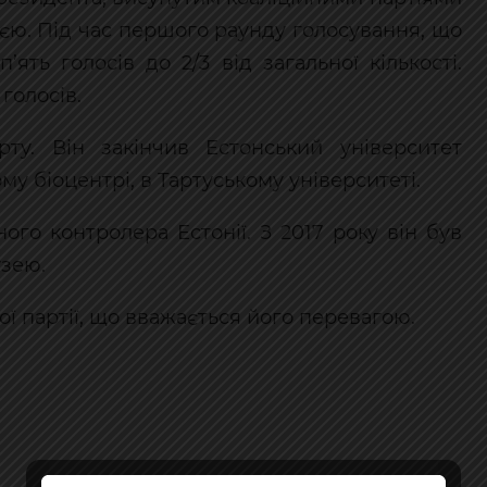
єю. Під час першого раунду голосування, що
ять голосів до 2/3 від загальної кількості.
 голосів.
ту. Він закінчив Естонський університет
у біоцентрі, в Тартуському університеті.
ого контролера Естонії. З 2017 року він був
узею.
ої партії, що вважається його перевагою.