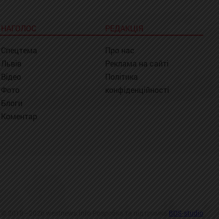
НАГОЛОС
РЕДАКЦІЯ
Спецтема
Про нас
Львів
Реклама на сайті
Відео
Політика
Фото
конфіденційності
Блоги
Коментар
© 2018—2026 westnews.info Розробка та підтримка
BDS-studio