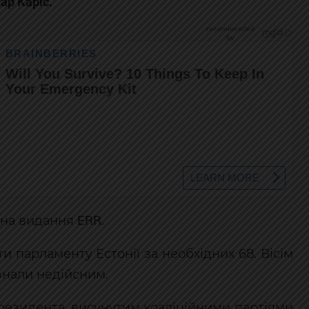
ар Каріс.
ERR
 на видання
.
и парламенту Естонії за необхідних 68. Вісім
знали недійсним.
резидента, висунутим коаліційними партіями