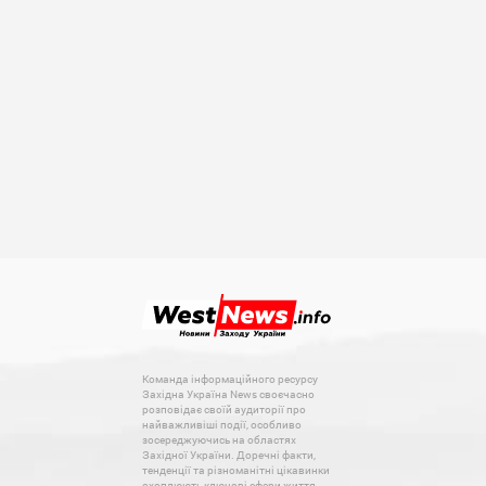
Команда інформаційного ресурсу
Західна Україна News своєчасно
розповідає своїй аудиторії про
найважливіші події, особливо
зосереджуючись на областях
Західної України. Доречні факти,
тенденції та різноманітні цікавинки
охоплюють ключові сфери життя,