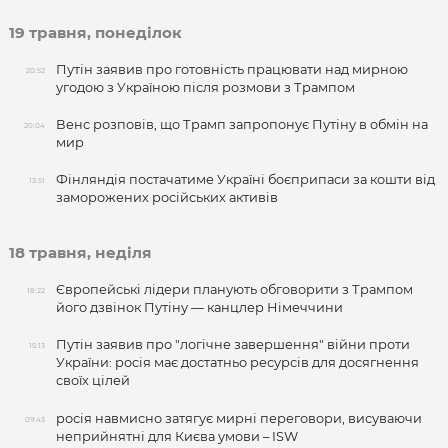
19 травня, понеділок
Путін заявив про готовність працювати над мирною
20:52
угодою з Україною після розмови з Трампом
Венс розповів, що Трамп запропонує Путіну в обмін на
20:04
мир
Фінляндія постачатиме Україні боєприпаси за кошти від
13:51
заморожених російських активів
18 травня, неділя
Європейські лідери планують обговорити з Трампом
18:22
його дзвінок Путіну — канцлер Німеччини
Путін заявив про "логічне завершення" війни проти
15:13
України: росія має достатньо ресурсів для досягнення
своїх цілей
росія навмисно затягує мирні переговори, висуваючи
09:43
неприйнятні для Києва умови – ISW