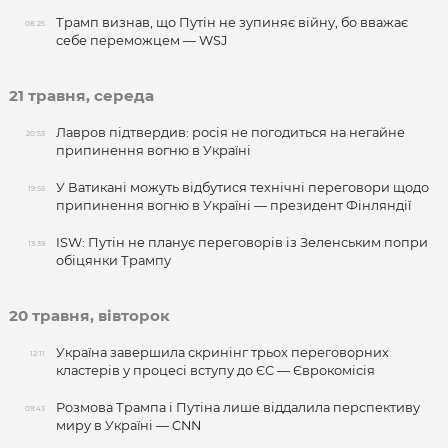
Трамп визнав, що Путін не зупиняє війну, бо вважає
08:25
себе переможцем — WSJ
21 травня, середа
Лавров підтвердив: росія не погодиться на негайне
20:53
припинення вогню в Україні
У Ватикані можуть відбутися технічні переговори щодо
19:56
припинення вогню в Україні — президент Фінляндії
ISW: Путін не планує переговорів із Зеленським попри
13:39
обіцянки Трампу
20 травня, вівторок
Україна завершила скринінг трьох переговорних
12:11
кластерів у процесі вступу до ЄС — Єврокомісія
Розмова Трампа і Путіна лише віддалила перспективу
09:43
миру в Україні — CNN