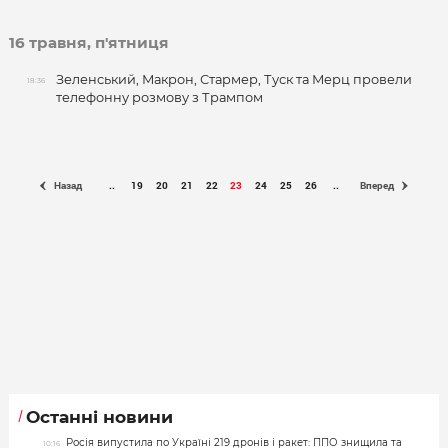
16 травня, п'ятниця
Зеленський, Макрон, Стармер, Туск та Мерц провели
18:36
телефонну розмову з Трампом
Назад
..
19
20
21
22
23
24
25
26
..
Вперед
Останні новини
Росія випустила по Україні 219 дронів і ракет: ППО знищила та
10:16