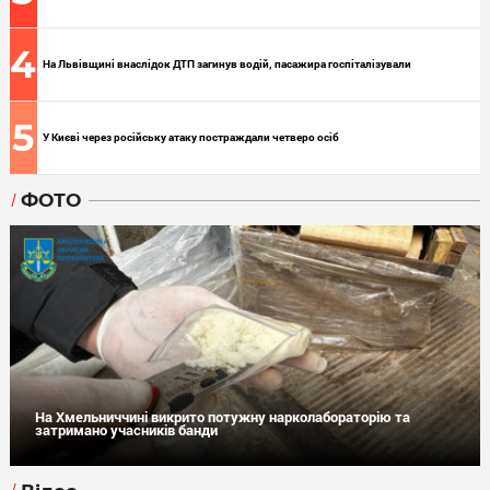
4
На Львівщині внаслідок ДТП загинув водій, пасажира госпіталізували
5
У Києві через російську атаку постраждали четверо осіб
ФОТО
На Хмельниччині викрито потужну нарколабораторію та
затримано учасників банди