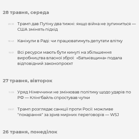
28 травня, середа
Трамп дав Путіну два тижні: якщо війна не зупиниться —
20:33
США змінять підхід
Канікули в Раді: чи працюватимуть депутати влітку
18:43
Всі ресурси мають бути кинуті на збільшення
15:01
виробництва власної зброї: «Батьківщина» подала
відповідний законопроєкт
27 травня, вівторок
Уряд Німеччини не змінював політику щодо ударів по
11:09
РФ — Клінгбайль спростував чутки
Трамп розглядає санкції проти Росії: можливе
09:57
"покарання" за зрив мирних переговорів — WSJ
26 травня, понеділок