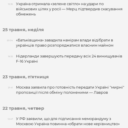
Україна отримала «зелене світло» на удари по
15:35
військових цілях у росії — Мерц підтвердив скасування
обмежень
25 травня, неділя
«Батьківщина» завадила намірам влади відібрати в
20:04
українців право розпоряджатися власним майном
Нідерланди завершують передачу всіх 24 винищувачів
16:32
F-16 Україні
23 травня, п'ятниця
Москва заявила про готовність передати Україні "мирні"
21:41
пропозиції після обміну полоненими — Лавров
22 травня, четвер
У РФ заявили, що для підписання меморандуму з
12:47
Москвою Україна повинна «обрати нове керівництво»