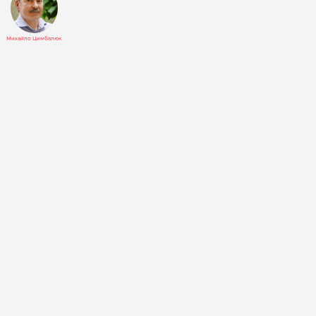
Михайло Цимбалюк