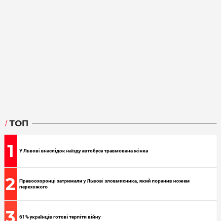
ТОП
1
У Львові внаслідок наїзду автобуса травмована жінка
2
Правоохоронці затримали у Львові зловмисника, який поранив ножем
перехожого
3
61% українців готові терпіти війну