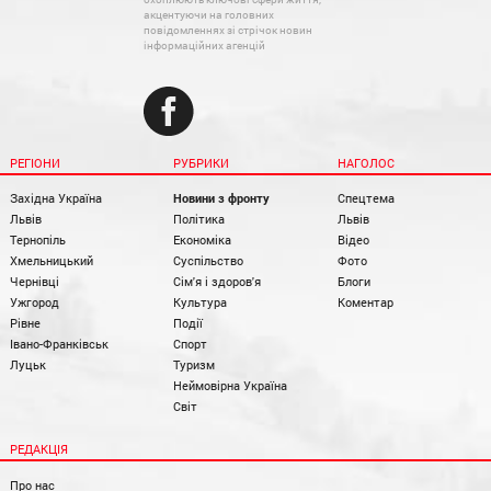
акцентуючи на головних
повідомленнях зі стрічок новин
інформаційних агенцій
РЕГІОНИ
РУБРИКИ
НАГОЛОС
Західна Україна
Новини з фронту
Спецтема
Львів
Політика
Львів
Тернопіль
Економіка
Відео
Хмельницький
Суспільство
Фото
Чернівці
Сім'я і здоров'я
Блоги
Ужгород
Культура
Коментар
Рівне
Події
Івано-Франківськ
Спорт
Луцьк
Туризм
Неймовірна Україна
Світ
РЕДАКЦІЯ
Про нас