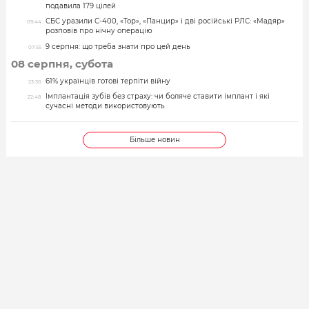
подавила 179 цілей
СБС уразили С-400, «Тор», «Панцир» і дві російські РЛС: «Мадяр»
09:44
розповів про нічну операцію
9 серпня: що треба знати про цей день
07:55
08 серпня, субота
61% українців готові терпіти війну
23:30
Імплантація зубів без страху: чи боляче ставити імплант і які
22:48
сучасні методи використовують
Більше новин