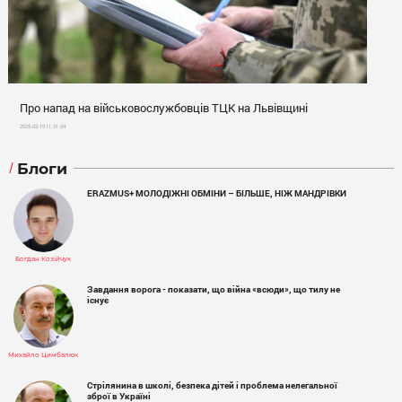
Про напад на військовослужбовців ТЦК на Львівщині
2025-02-19 11:31:54
Блоги
ERAZMUS+ МОЛОДІЖНІ ОБМІНИ – БІЛЬШЕ, НІЖ МАНДРІВКИ
Богдан Козійчук
Завдання ворога - показати, що війна «всюди», що тилу не
існує
Михайло Цимбалюк
Стрілянина в школі, безпека дітей і проблема нелегальної
зброї в Україні