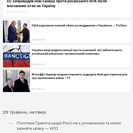
ЄС запровадив нові санкції проти російського ВПК після
масованих атак на Україну
07.08.2026, 19:14
США відновили повний обмін розвідданими з Україною, – Politico
06.08.2026, 08:46
Україна запровадила санкції проти компаній, які забезпечують
російський військово-промисловий комплекс
03.08.2026, 21:50
Віткофф і Кушнер вперше планують відвідати Київ для переговорів
про припинення війни – FT
29.07.2026, 20:16
29 травня, четвер
Політика Трампа щодо Росії не є унікальною та може
12:48
зазнати краху — WSJ