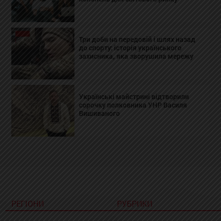
Три доби на передовій і шлях назад
до спорту: історія українського
захисника, яка зворушила мережу
Українські майстрині відтворили
сорочку полковника УНР Василя
Вишиваного
РЕГІОНИ
РУБРИКИ