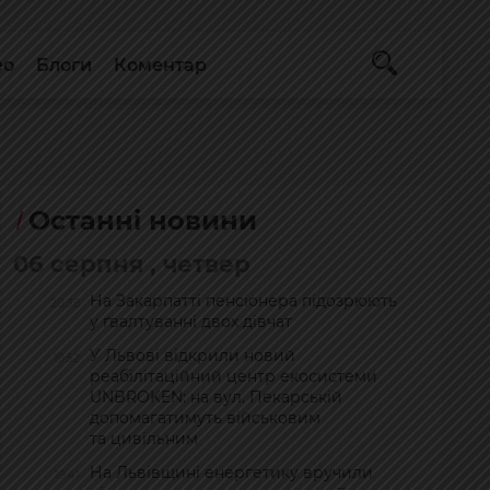
ео
Блоги
Коментар
Останні новини
06 серпня , четвер
На Закарпатті пенсіонера підозрюють
20:38
у ґвалтуванні двох дівчат
У Львові відкрили новий
19:52
реабілітаційний центр екосистеми
UNBROKEN: на вул. Пекарській
допомагатимуть військовим
та цивільним
На Львівщині енергетику вручили
19:41