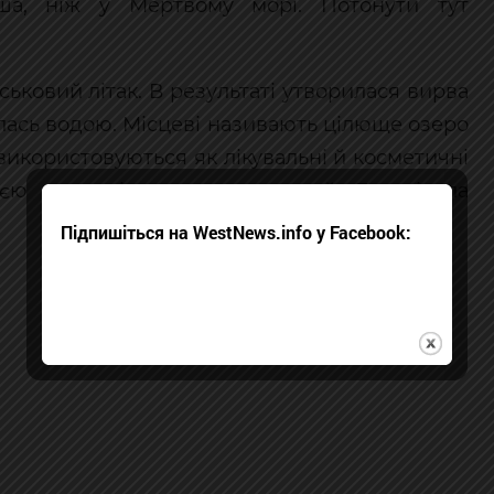
ша, ніж у Мертвому морі. Потонути тут
йськовий літак. В результаті утворилася вирва
илась водою. Місцеві називають цілюще озеро
 використовуються як лікувальні й косметичні
єю одноклітинних водоростей Дуналіелла
Підпишіться на WestNews.info у Facebook: