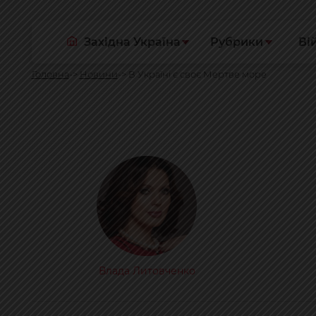
Західна Україна
Рубрики
Ві
Головна
Новини
В Україні є своє Мертве море
Влада Литовченко