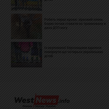
Робить перші кроки: зірковий олень
Борис почав ставати на травмовану в
двох ДТП ногу
Із окупованої Херсонщини вдалося
повернути ще чотирьох українських
дітей