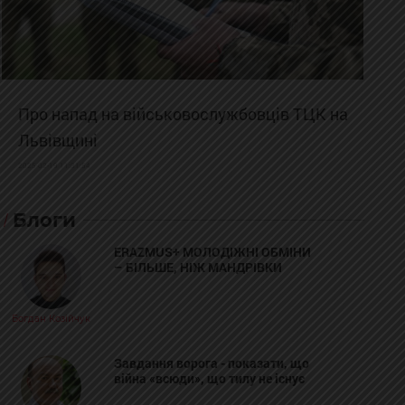
Про напад на військовослужбовців ТЦК на
Львівщині
2025-02-19 11:31:54
Блоги
ERAZMUS+ МОЛОДІЖНІ ОБМІНИ
– БІЛЬШЕ, НІЖ МАНДРІВКИ
Богдан Козійчук
Завдання ворога - показати, що
війна «всюди», що тилу не існує