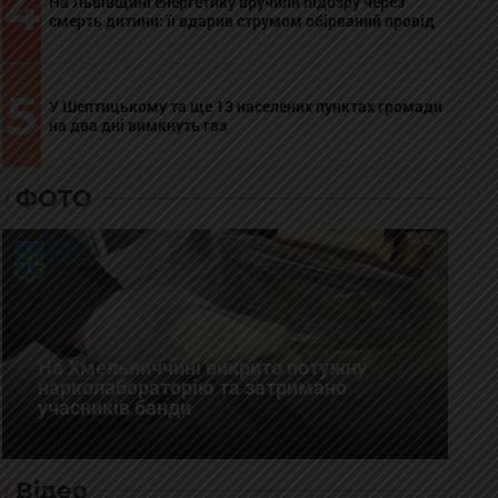
4
На Львівщині енергетику вручили підозру через
смерть дитини: її вдарив струмом обірваний провід
5
У Шептицькому та ще 13 населених пунктах громади
на два дні вимкнуть газ
ФОТО
На Хмельниччині викрито потужну
нарколабораторію та затримано
учасників банди
Відео