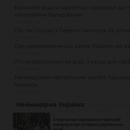
Бірюзова вода й карпатські краєвиди: де 
«місцевими Мальдівами»
05.08.2026, 13:41
Під час спуску з Говерли загинула 53-річн
04.08.2026, 12:31
Три наймальовничіші озера України, які ва
31.07.2026, 14:16
Літній відпочинок на воді: 3 місця для с
23.07.2026, 09:15
Маловідомий карпатський хребет Аршиця: 
природа
29.06.2026, 18:22
Неймовірна Україна
З тимчасово окупованих територій
повернули ще чотирьох українських
дітей