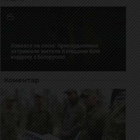
Ховався на сосні: прикордонники
затримали жителя Київщини біля
кордону з Білоруссю
Коментар