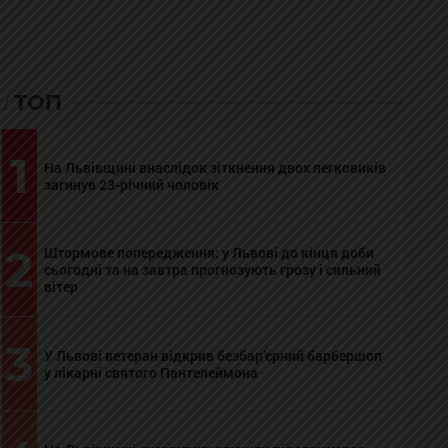
ТОП
1
На Львівщині внаслідок зіткнення двох легковиків
загинув 23-річний чоловік
2
Штормове попередження: у Львові до кінця доби
сьогодні та на завтра прогнозують грозу і сильний
вітер
3
У Львові ветеран відкрив безбар’єрний барбершоп
у лікарні святого Пантелеймона