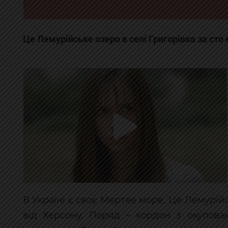
Це Лемурійське озеро в селі Григорівка за сто 
В Україні є своє Мертве море. Це Лемурійс
від Херсону. Поряд – кордон з окупов