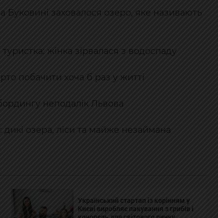
на Буковині заховалося озеро, яке називають
а туристка: жінка зірвалася з водоспаду
рто побачити хоча б раз у житті
апбордингу неподалік Львова
дикі озера, ліси та майже незаймана
Український стартап із корінням у
Києві виробляє пакування з грибів і
конопель для світового ринку