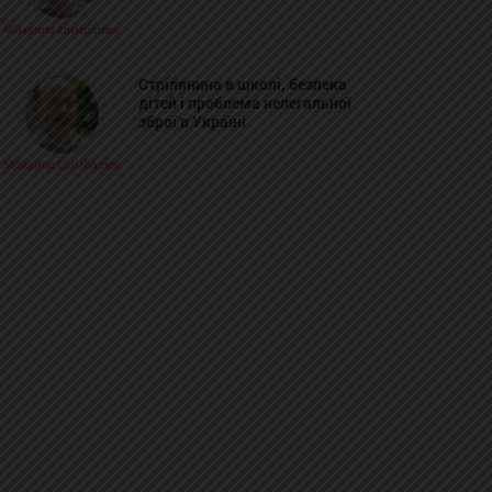
Михайло Цимбалюк
Стрілянина в школі, безпека
дітей і проблема нелегальної
зброї в Україні
Михайло Цимбалюк