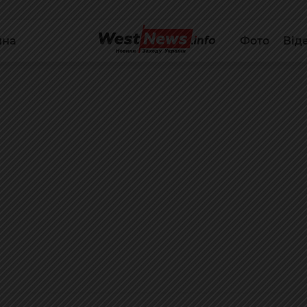
йна
Фото
Від