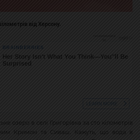
кілометрів від Херсону.
ьке озеро в селі Григорівка за сто кілометрів
аним Кримом та Сиваш. Кажуть, що вода в