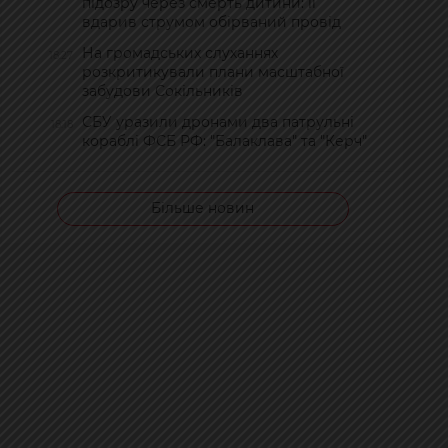
підозру через смерть дитини: її
вдарив струмом обірваний провід
На громадських слуханнях
18:27
розкритикували плани масштабної
забудови Сокільників
СБУ уразили дронами два патрульні
18:18
кораблі ФСБ РФ: "Балаклава" та "Керч"
Більше новин