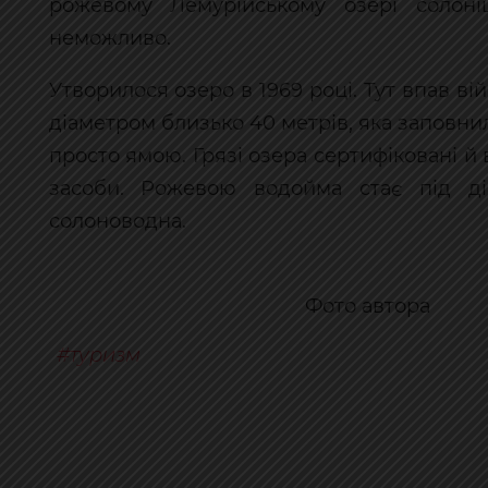
рожевому Лемурійському озері солоні
неможливо.
Утворилося озеро в 1969 році. Тут впав ві
діаметром близько 40 метрів, яка заповн
просто ямою. Грязі озера сертифіковані й
засоби. Рожевою водойма стає під ді
солоноводна.
Фото автора
туризм