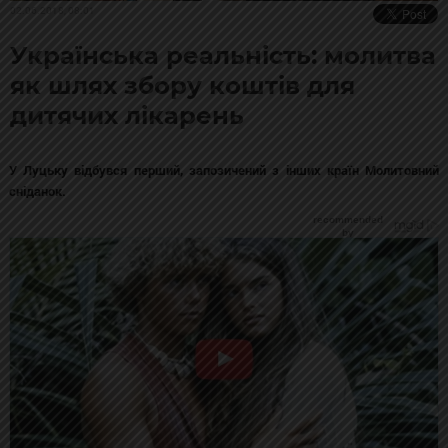
02.06.2018, 08:01
Українська реальність: молитва
як шлях збору коштів для
дитячих лікарень
У Луцьку відбувся перший, запозичений з інших країн Молитовний
сніданок.