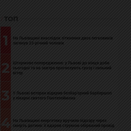
ТОП
1
На Львівщині внаслідок зіткнення двох легковиків
загинув 23-річний чоловік
2
Штормове попередження: у Львові до кінця доби
сьогодні та на завтра прогнозують грозу і сильний
вітер
3
У Львові ветеран відкрив безбар’єрний барбершоп
у лікарні святого Пантелеймона
4
На Львівщині енергетику вручили підозру через
смерть дитини: її вдарив струмом обірваний провід