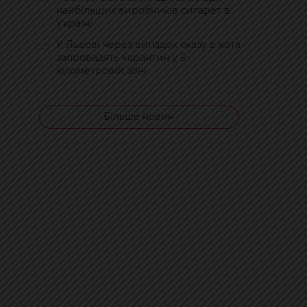
найбільших виробників сигарет в
Україні
У Львові через випадок сказу в кота
15:35
запровадять карантин у 5-
кілометровій зоні
Більше новин