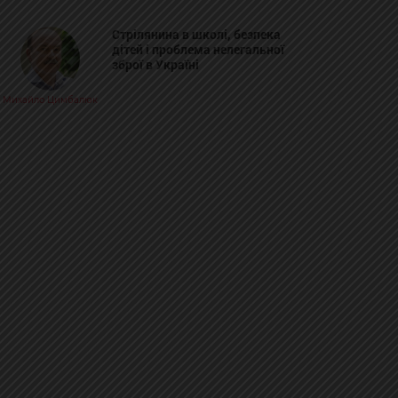
Стрілянина в школі, безпека
дітей і проблема нелегальної
зброї в Україні
Михайло Цимбалюк