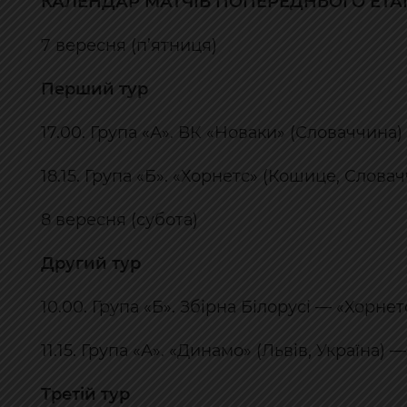
КАЛЕНДАР МАТЧІВ ПОПЕРЕДНЬОГО ЕТА
7 вересня (п’ятниця)
Перший тур
17.00. Група «А». ВК «Новаки» (Словаччин
18.15. Група «Б». «Хорнетс» (Кошице, Слова
8 вересня (субота)
Другий тур
10.00. Група «Б». Збірна Білорусі — «Хорне
11.15. Група «А». «Динамо» (Львів, Україна
Третій тур