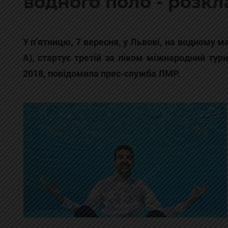
водного поло - розкл
У п’ятницю, 7 вересня, у Львові, на водному 
А), стартує третій за ліком міжнародний ту
2018, повідомила прес-служба ЛМР.