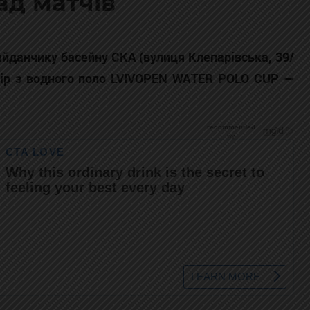
ад матчів
майданчику басейну СКА (вулиця Клепарівська, 39/
рнір з водного поло LVIVOPEN WATER POLO CUP —