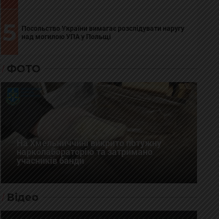
5
Посольство України вимагає розслідувати наругу
над могилою УПА у Польщі
ФОТО
На Хмельниччині викрито потужну
нарколабораторію та затримано
учасників банди
Відео