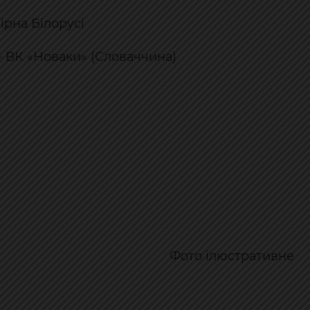
бірна Білорусі
) — ВК «Новаки» (Словаччина)
Фото ілюстративне