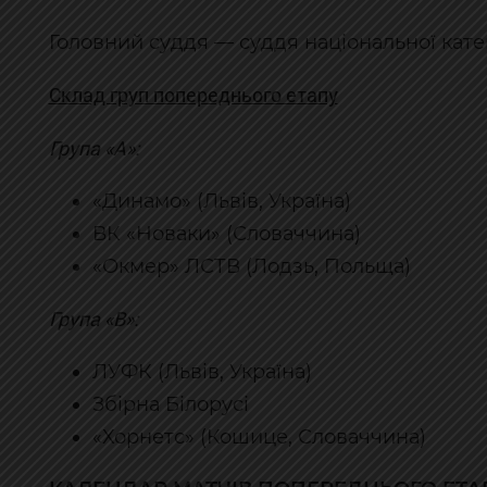
Головний суддя — суддя національної катег
Склад груп попереднього етапу
Група «А»:
«Динамо» (Львів, Україна)
ВК «Новаки» (Словаччина)
«Окмер» ЛСТВ (Лодзь, Польща)
Група «В»:
ЛУФК (Львів, Україна)
Збірна Білорусі
«Хорнетс» (Кошице, Словаччина)