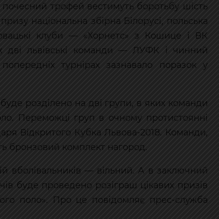
за почесний трофей вестимуть боротьбу шість
призу національна збірна Білорусі, польська
овацькі клуби — «Хорнетс» з Кошице і ВК
ж дві львівські команди — ЛУФК і чинний
попередніх турнірах зазнавало поразок у
буде розділено на дві групи, в яких команди
коло. Переможці груп в очному протистоянні
даря Відкритого Кубка Львова-2018. Команди,
ють бронзовий комплект нагород.
рій вболівальників — вільний. А в заключний
ачів буде проведено розіграш цікавих призів
ного поло». Про це повідомляє прес-служба