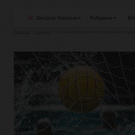
Західна Україна
Рубрики
Ві
Головна
Новини
У Львові відбудеться міжнародний турні