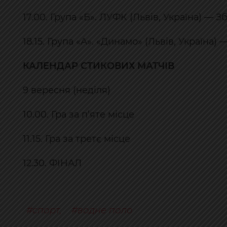
17.00. Група «Б». ЛУФК (Львів, Україна) — З
18.15. Група «А». «Динамо» (Львів, Україна
КАЛЕНДАР СТИКОВИХ МАТЧІВ
9 вересня (неділя)
10.00. Гра за п’яте місце
11.15. Гра за третє місце
12.30. ФІНАЛ
спорт
,
водне поло