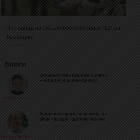
Про напад на військовослужбовців ТЦК на
Львівщині
2025-02-19 11:31:54
Блоги
ERAZMUS+ МОЛОДІЖНІ ОБМІНИ
– БІЛЬШЕ, НІЖ МАНДРІВКИ
Богдан Козійчук
Завдання ворога - показати, що
війна «всюди», що тилу не існує
Михайло Цимбалюк