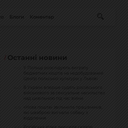
ео
Блоги
Коментар
Останні новини
У Польщі розслідують витрату
17:02
бюджетних коштів на недобудований
Центр польської культури у Львові
В Україні вперше судять російського
16:47
військового за сексуальне насильство
над цивільною під час війни
«Нова пошта» звільнила працівників,
16:36
які шваброю вигнали собаку з
відділення
Російська атака знищила склади
16:26