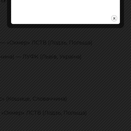
ПУ
а) — «Окмер» ЛСТВ (Лодзь, Польща)
ччина) — ЛУФК (Львів, Україна)
тс» (Кошице, Словаччина)
) — «Окмер» ЛСТВ (Лодзь, Польща)