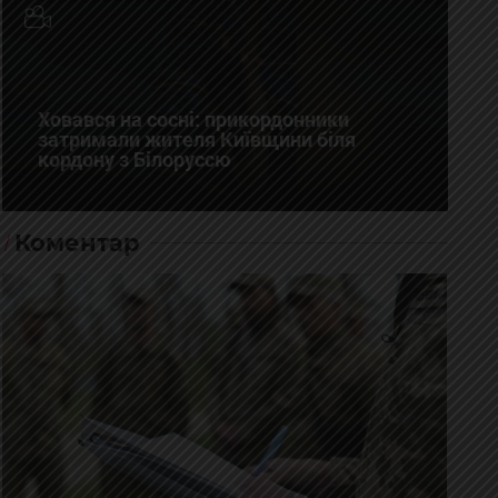
Ховався на сосні: прикордонники
затримали жителя Київщини біля
кордону з Білоруссю
Коментар