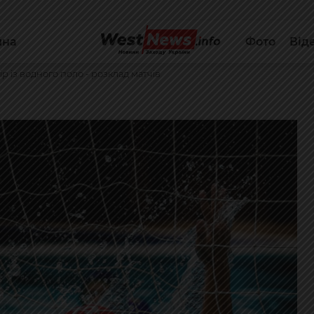
йна
Фото
Від
р із водного поло - розклад матчів