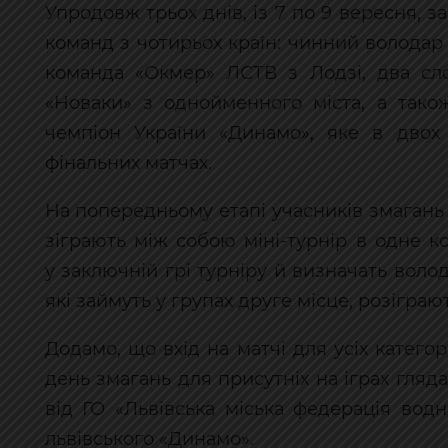
Упродовж трьох днів, із 7 по 9 вересня, 
команд з чотирьох країн: чинний володар 
команда «Окмер» ЛСТВ з Лодзі, два сл
«Новаки» з однойменного міста, а тако
чемпіон України «Динамо», яке в двох 
фінальних матчах.
На попередньому етапі учасників змагань 
зіграють між собою міні-турнір в одне 
у заключній грі турніру й визначать воло
які займуть у групах друге місце, розігра
Додамо, що вхід на матчі для усіх катего
день змагань для присутніх на іграх гляд
від ГО «Львівська міська федерація вод
львівського «Динамо».