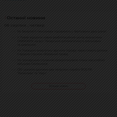
Останні новини
06 серпня , четвер
На Закарпатті пенсіонера підозрюють у ґвалтуванні двох дівчат
20:38
У Львові відкрили новий реабілітаційний центр екосистеми
19:52
UNBROKEN: на вул. Пекарській допомагатимуть військовим
та цивільним
На Львівщині енергетику вручили підозру через смерть дитини:
19:41
її вдарив струмом обірваний провід
На громадських слуханнях розкритикували плани масштабної
18:27
забудови Сокільників
СБУ уразили дронами два патрульні кораблі ФСБ РФ:
18:18
"Балаклава" та "Керч"
Більше новин