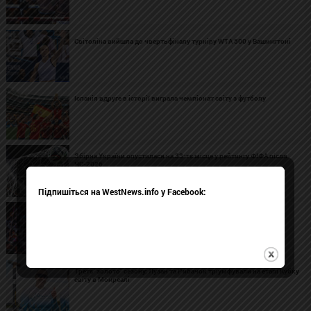
Світоліна вийшла до чвертьфіналу турніру WTA 500 у Вашингтоні
Іспанія вдруге в історії виграла чемпіонат світу з футболу
Збірна України опустилася на 33-тє місце у рейтингу ФІФА після
ЧС-2026
Підпишіться на WestNews.info у Facebook:
Магучіх стала другою на етапі Діамантової ліги в Лондоні
Третє "золото" сезону: Лузан та Рибачок тріумфували на етапі Кубку
світу в Монреалі