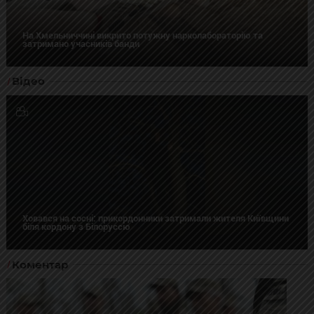
На Хмельниччині викрито потужну нарколабораторію та
затримано учасників банди
Відео
Ховався на сосні: прикордонники затримали жителя Київщини
біля кордону з Білоруссю
Коментар