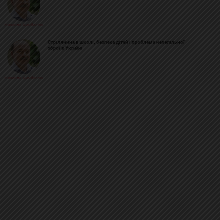
Михайло Цимбалюк
Стрілянина в школі, безпека дітей і проблема нелегальної
зброї в Україні
Михайло Цимбалюк