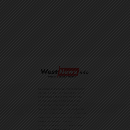
Команда інформаційного ресурсу
Західна Україна News своєчасно
розповідає своїй аудиторії про
найважливіші події, особливо
зосереджуючись на областях
Західної України. Доречні факти,
тенденції та різноманітні цікавинки
охоплюють ключові сфери життя,
акцентуючи на головних
повідомленнях зі стрічок новин
інформаційних агенцій