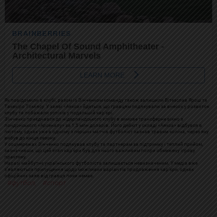
Як повідомили в клубі, разом із Зінченком команду також залишили Вітезслав Ярош та
Такехіро Томіясу. У заяві «Аякса» йдеться, що гравцям подякували за внесок у розвиток
клубу та побажали успіхів у подальшій кар’єрі.
Зінченко приєднався до нідерландського клубу в зимове трансферне вікно з
лондонського «Арсеналу» за 1,5 млн доларів. Його дебют у складі «Аякса» відбувся в
лютому, однак уже в одному з перших матчів футболіст зазнав травми коліна, через яку
вибув до кінця сезону.
У соцмережах Зінченко подякував клубу та партнерам за підтримку і теплий прийом,
зазначивши, що цей етап кар’єри був для нього важливим попри обмежену ігрову
практику.
Наразі майбутнє українського футболіста залишається невизначеним. У медіа вже
з’являються припущення щодо можливих варіантів продовження кар’єри, однак
офіційних заяв від гравця поки немає.
футбол
,
спорт