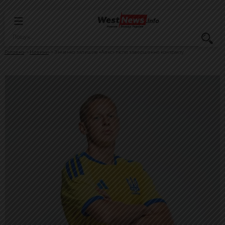
Головна
Новини
Зінченко залишив «Аякс» після завершення контракту