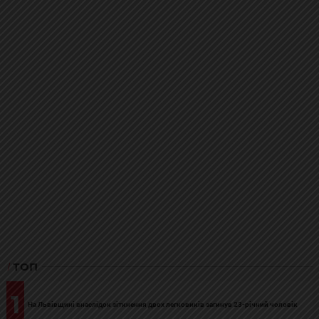
ТОП
1
На Львівщині внаслідок зіткнення двох легковиків загинув 23-річний чоловік