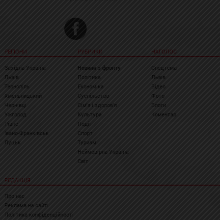
РЕГІОНИ
РУБРИКИ
НАГОЛОС
Західна Україна
Новини з фронту
Спецтема
Львів
Політика
Львів
Тернопіль
Економіка
Відео
Хмельницький
Суспільство
Фото
Чернівці
Сім'я і здоров'я
Блоги
Ужгород
Культура
Коментар
Рівне
Події
Івано-Франківськ
Спорт
Луцьк
Туризм
Неймовірна Україна
Світ
РЕДАКЦІЯ
Про нас
Реклама на сайті
Політика конфіденційності