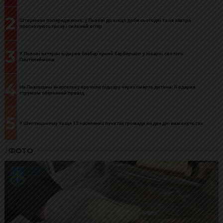
2
Штормове попередження: у Львові до кінця доби сьогодні та на завтра
прогнозують грозу і сильний вітер
3
У Львові ветеран відкрив безбар’єрний барбершоп у лікарні святого
Пантелеймона
4
На Львівщині енергетику вручили підозру через смерть дитини: її вдарив
струмом обірваний провід
5
У Шептицькому та ще 13 населених пунктах громади на два дні вимкнуть газ
ФОТО