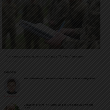
Про напад на військовослужбовців ТЦК на Львівщині
2025-02-19 11:31:54
Блоги
ERAZMUS+ МОЛОДІЖНІ ОБМІНИ – БІЛЬШЕ, НІЖ МАНДРІВКИ
Богдан Козійчук
Завдання ворога - показати, що війна «всюди», що тилу не
існує