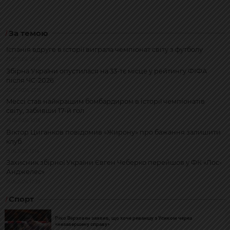
За темою
Іспанія вдруге в історії виграла чемпіонат світу з футболу
21.07.2026, 09:55
Збірна України опустилася на 33-тє місце у рейтингу ФІФА
після ЧС-2026
20.07.2026, 23:13
Мессі став найкращим бомбардиром в історії чемпіонатів
світу, забивши 17-й гол
23.06.2026, 10:13
Віктор Циганков повідомив «Жирону» про бажання залишити
клуб
12.06.2026, 13:14
Захисник збірної України Євген Чеберко перейшов у ФК «Лос-
Анджелес»
10.06.2026, 17:39
Спорт
Ріко Верховен заявив, що хоче реваншу з Усиком через
«незавершену справу»