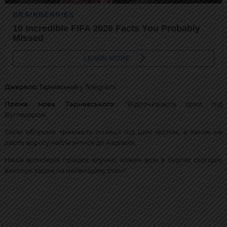
Тарнавський
Джерело:
у Telegram
Пряма мова Тарнавського
: "Відпочивають орки під
Вугледаром.
Сили оборони тримають позиції під цим містом, а також не
дають ворогу наблизитися до Авдіївки.
Наша артилерія працює влучно, кожен воїн в окопах сьогодні
виконує задачі на найвищому рівні".