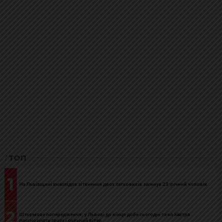
ТОП
1
На Львівщині внаслідок зіткнення двох легковиків загинув 23-річний чоловік
2
Штормове попередження: у Львові до кінця доби сьогодні та на завтра
прогнозують грозу і сильний вітер