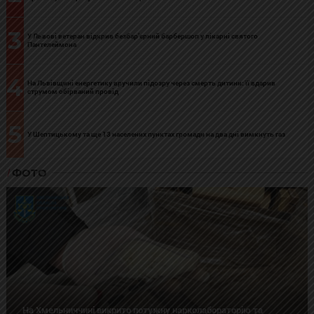
3
У Львові ветеран відкрив безбар’єрний барбершоп у лікарні святого
Пантелеймона
4
На Львівщині енергетику вручили підозру через смерть дитини: її вдарив
струмом обірваний провід
5
У Шептицькому та ще 13 населених пунктах громади на два дні вимкнуть газ
ФОТО
На Хмельниччині викрито потужну нарколабораторію та