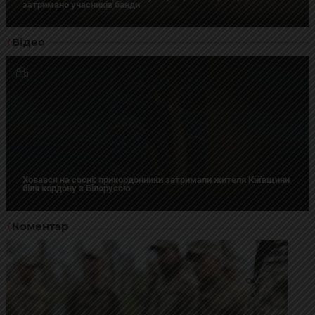
затримано учасників банди
Відео
Ховався на сосні: прикордонники затримали жителя Київщини
біля кордону з Білоруссю
Коментар