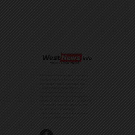
Команда інформаційного ресурсу
Західна Україна News своєчасно
розповідає своїй аудиторії про
найважливіші події, особливо
зосереджуючись на областях
Західної України. Доречні факти,
тенденції та різноманітні цікавинки
охоплюють ключові сфери життя,
акцентуючи на головних
повідомленнях зі стрічок новин
інформаційних агенцій