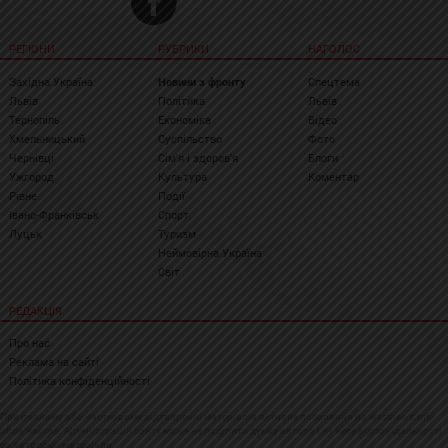
РЕГІОНИ
РУБРИКИ
НАГОЛОС
Західна Україна
Новини з фронту
Спецтема
Львів
Політика
Львів
Тернопіль
Економіка
Відео
Хмельницький
Суспільство
Фото
Чернівці
Сім'я і здоров'я
Блоги
Ужгород
Культура
Коментар
Рівне
Події
Івано-Франківськ
Спорт
Луцьк
Туризм
Неймовірна Україна
Світ
РЕДАКЦІЯ
Про нас
Реклама на сайті
Політика конфіденційності
При повному або частковому відтворенні матеріалів активне посилання на westnews.info
обов'язкове. Адміністрація сайту може не поділяти думку автора і не несе відповідальності
за авторські матеріали.