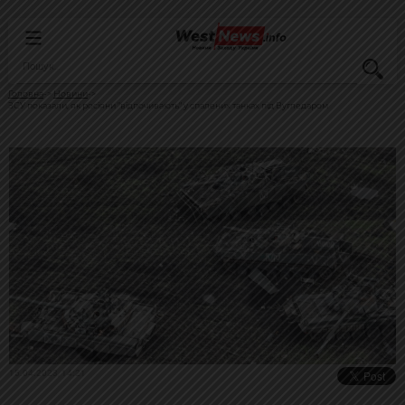
Головна
Новини
ЗСУ показали, як росіяни "відпочивають" у спалених танках під Вугледаром
15.04.2023, 14:21