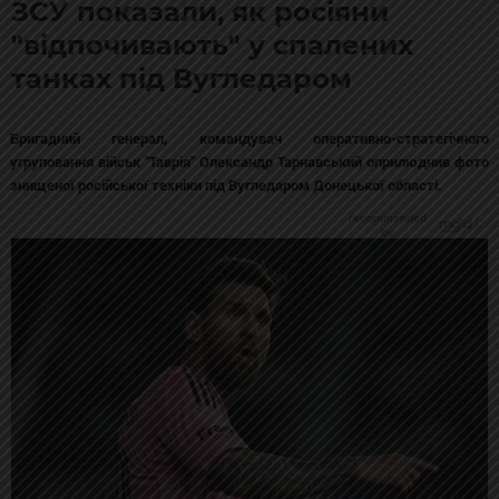
ЗСУ показали, як росіяни
"відпочивають" у спалених
танках під Вугледаром
Бригадний генерал, командувач оперативно-стратегічного
угруповання військ "Таврія" Олександр Тарнавський оприлюднив фото
знищеної російської техніки під Вугледаром Донецької області.