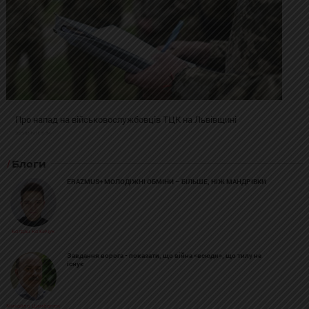
Про напад на військовослужбовців ТЦК на Львівщині
2025-02-19 11:31:54
Блоги
ERAZMUS+ МОЛОДІЖНІ ОБМІНИ – БІЛЬШЕ, НІЖ МАНДРІВКИ
Богдан Козійчук
Завдання ворога - показати, що війна «всюди», що тилу не
існує
Михайло Цимбалюк