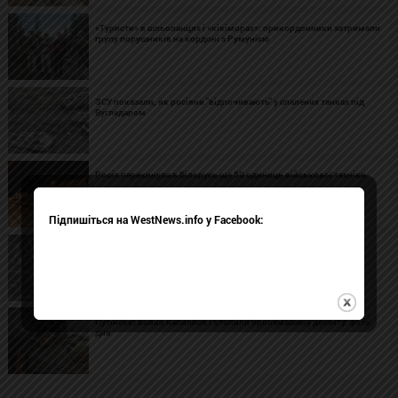
«Туристи» в шльопанцях і «кікіморах»: прикордонники затримали
групу порушників на кордоні з Румунією
ЗСУ показали, як росіяни "відпочивають" у спалених танках під
Вугледаром
Росія перекинула в Білорусь ще 50 одиниць військової техніки
Підпишіться на WestNews.info у Facebook:
Супутникові знімки виявили велику російську колону на
Харківщині
Путінські вояки напилися і втопили бронемашину десанту: фото
дня