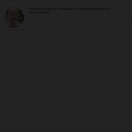
Стрілянина в школі, безпека дітей і проблема нелегальної
зброї в Україні
Михайло Цимбалюк