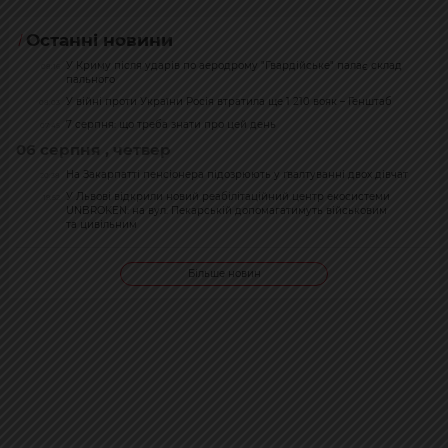
Останні новини
У Криму після ударів по аеродрому "Гвардійське" палає склад
08:16
пального
У війні проти України Росія втратила ще 1 210 вояк – Генштаб
08:03
7 серпня: що треба знати про цей день
07:45
06 серпня , четвер
На Закарпатті пенсіонера підозрюють у ґвалтуванні двох дівчат
20:38
У Львові відкрили новий реабілітаційний центр екосистеми
19:52
UNBROKEN: на вул. Пекарській допомагатимуть військовим
та цивільним
Більше новин