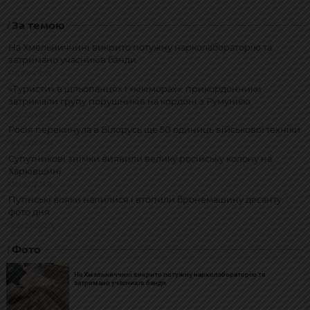
За темою
На Хмельниччині викрито потужну нарколабораторію та
затримано учасників банди
17.11.2024, 12:39
«Туристи» в шльопанцях і «кікіморах»: прикордонники
затримали групу порушників на кордоні з Румунією
13.08.2024, 18:37
Росія перекинула в Білорусь ще 50 одиниць військової техніки
06.01.2023, 18:36
Супутникові знімки виявили велику російську колону на
Харківщині
10.04.2022, 16:15
Путінські вояки напилися і втопили бронемашину десанту:
фото дня
07.04.2022, 12:06
Фото
На Хмельниччині викрито потужну нарколабораторію та
затримано учасників банди