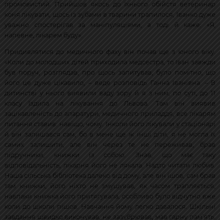
промовистий. Прийшов якось до їхнього обійстя ветеринар
коня лікувати, щось із зубами в тварини трапилося, Іванко дуже
уважно спостерігав за маніпуляціями, а тоді й каже: «Я,
напевне, лікарем буду».
Придивлятися до медичного фаху він почав ще з юного віку.
«Коли до молодших дітей приходила медсестра, то Іван завжди
був поруч, розглядав, про щось запитував, було помітно, що
його це дуже цікавило, – веде розповідь Ганна Іванівна. – В
дитинстві у нього виявили ваду зору й я з ним, по суті, до 11
класу їздила на лікування до Львова. Там він виявив
зацікавленість до апаратури, медичного приладдя, все лікарям
питання ставив: навіщо, чому. Інколи його лікували у стаціонарі
й він залишався сам, бо в мене ще ж інші діти, я не могла їх
самих залишити, але він через те не переживав, брав
підручники, книжки із собою. Знав, що має таку
відповідальність, лікарня його не лякала. Надто читати любив.
Наша сільська бібліотека далеко від дому, але він ішов, сам брав
там книжки, його ніхто не змушував, як часом трапляється,
навпаки книжка його притягувала, особливо було відчутно вже
коли до школи пішов. Навчання йому легко давалося. Шкільні
завдання швидко виконував, не зазубрював, мав гарну пам’ять.