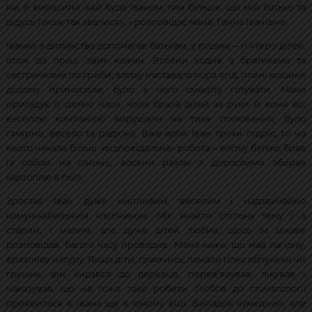
ми й вирішили: хай буде Іваном, тим більше, що мій батько та
дідусь також так звалися», – розповідає мама, Ганна Іванівна.
Іванко з дитинства допомагав батькам, у родині – п’ятеро дітей,
отож до праці звик кожен. Восени ходив з братиками та
сестричками по гриби, влітку наставала пора ягід, повні кошики
додому приносили, було з чого смакоту готувати. Мама
пригадує ті далекі часи, коли брала дітей за руки й вони всі
веселою компанією вирушали на тихе полювання, було
гамірно, весело та радісно. Вже коли Іван трохи підріс, то на
нього чекала більш «відповідальна» робота – влітку батько брав
із собою на сінокіс, восени разом з дорослими збирав
картоплю в полі.
Зростав Іван дуже кмітливим, веселим і надзвичайно
комунікабельним хлопчиком. Міг знайти спільну тему і з
старим, і малим, але дуже дітей любив, щось їм цікаве
розповідав, багато часу проводив. Мама каже, що мав лагідну,
вразливу натуру. Якщо діти, граючись, ламали гілку яблуньки чи
грушки, він кидався до деревця, перев’язував, лікував і
наказував, що не гоже таке робити. Любов до стоматології
проявилася в Івана ще в юному віці. Випадок кумедний, але