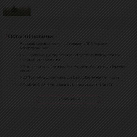
Останні новини
Британія закликає союзників посилити ППО України
17:51
напередодні зими
ВАКС дозволив Єрмаку без окремого дозволу відвідувати сім
15:16
прифронтових областей
У Хмельницькому п’яна водійка Mercedes збила маму з 9-річним
15:04
сином
У ДТП загинула директорка Eva Beauty Василина Петлицька
14:54
У Росії на 13 років ув’язнили франківця за донати на ЗСУ
14:40
Більше новин