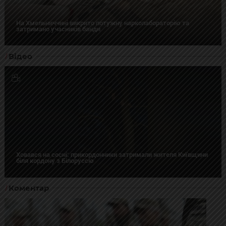
На Хмельниччині викрито потужну нарколабораторію та
затримано учасників банди
Відео
Ховався на сосні: прикордонники затримали жителя Київщини
біля кордону з Білоруссю
Коментар