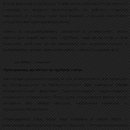
Відтак вирішив вступати до Львівського державного медичного
училища ім. Андрея Крупинського, на зубного гігієніста
навчатися. В училищі, нині вже академії, й донині пам’ятають
успішного випускника Івана Миня.
«Мамо, я продовжуватиму навчання в університеті, якось
одного дня сказав мені син. – «Добре», – відповіла йому, а сама
подумала, щоб нам це не вартувало, але знайдемо кошти й
допоможемо синові здійснити мрію», – каже Ганна Іванівна.
Іван МИНЬО – стоматолог
«Була щаслива, що мій син тут здобуває освіту»
Іван подав документи одразу в три університети, але пройшов
до Ужгородського та Тернопільського. Для навчання обрав
стоматологічний факультет Тернопільського національного
медичного університету. Йому дуже сподобалося файне місто,
спокійне, без зайвої метушні, наповнене зеленню та
затишними місцинами.
«Пригадалися часи, коли Іван з’явився в нашій групі, –
розповідає одногрупник Андрій Таценюк. – Я перезнайомився