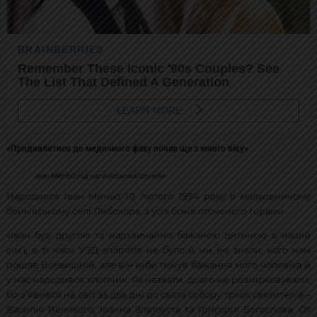
«Придивлятися до медичного фаху почав ще з юного віку»
Іван МИНЬО під час військової служби
Народився Іван Миньо 10 лютого 1994 року в мальовничому
бойківському селі Либохора, з усіх боків оточеного горами.
«Іван був другою та надзвичайно бажаною дитиною в нашій
сім’ї, в ті часи УЗД-апаратів не було й ми не знали, кого нам
пошле Всевишній, але він ніби почув бажання мого чоловіка й
у нас народився хлопчик. Як назвати, довго не розмірковували,
бо з’явився на світ за два дні до свята собору трьох святителів –
Василія Великого, Іоанна Златоуста та Григорія Богослова. От