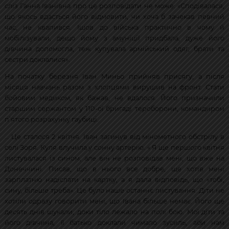
сліз Ганна Іванівна про це розповідати не може: «Сподівалася,
що якось вдасться його відмовити, чи хоча б зачекав певний
час, не квапився. Ішов до війська практично в чому й
мобілізували, дещо йому з амуніції придбала, дуже його
дівчина допомогла, теж купувала армійський одяг, брати та
сестри доклалися».
На початку березня Іван Миньо прийняв присягу, а після
місяця навчань разом з хлопцями вирушив на фронт. Стати
бойовим медиком, як бажав, не вдалося. Його призначили
старшим сержантом у 110-ої бригаді тероборони, командиром
п’ятого розрахунку гаубиці.
… Це сталося 2 квітня. Іван загинув від мінометного обстрілу в
селі Зоря. Куля влучила у сонну артерію. « Я ще першого квітня
листувалася із сином, але він не розповідав мені, що вже на
Донеччині. Писав, що в нього все добре, ще хотів мені
зарплатню надіслати на картку, а я дала відповідь, що «тобі,
сину, більше треба». Це було наше останнє листування. Діти не
хотіли одразу говорити мені, що Івана більше немає. Його ще
десять днів шукали, доки тіло лежало на полі бою. Мої діти та
його дівчина, її батько доклали чимало зусиль, аби нам