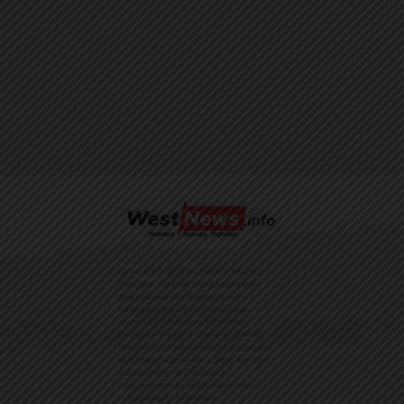
Команда інформаційного ресурсу
Західна Україна News своєчасно
розповідає своїй аудиторії про
найважливіші події, особливо
зосереджуючись на областях
Західної України. Доречні факти,
тенденції та різноманітні цікавинки
охоплюють ключові сфери життя,
акцентуючи на головних
повідомленнях зі стрічок новин
інформаційних агенцій