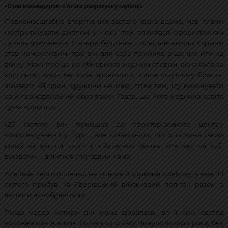
«Став командиром п’ятого розрахунку гаубиці»
Повномасштабне вторгнення застало Івана вдома, мав плани
нострифікувати диплом у Чехії, тож зайнявся оформленням
деяких документів. Папери були вже готові, але виїзд з України
став неможливим, тож він для себе прийняв рішення йти на
війну. Мамі про це не обмовився жодним словом, вона була за
кордоном, отож не хотів тривожити, лише старшому братові
зізнався: «Я один, дружини не маю, дітей теж, іду виконувати
свій громадянський обов’язок». Гадав, що його медична освіта
дуже згодиться.
«27 лютого він прийшов до територіального центру
комплектування у Турці, але побачивши, що хлопчина такий
юний на вигляд, хтось з військових сказав: «Не час ще тобі
воювати», – ділиться спогадами мама.
Але Іван свого рішення не змінив й отримав повістку, а вже 28
лютого прибув на Яворівський військовий полігон разом з
іншими новобранцями.
Лише через чотири дні мама дізналася, де її син, сестра
чоловіка повідомила. І хоча з того часу минуло чотири роки, без