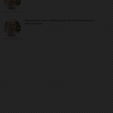
Михайло Цимбалюк
Стрілянина в школі, безпека дітей і проблема нелегальної
зброї в Україні
Михайло Цимбалюк