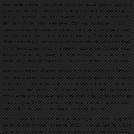
Розповідь вчителя на уроці послухає, щось трішки вдома з
книжки підучить, і цього було достатньо, щоб отримати гарну
оцінку. Спочатку навчався в початковій школі, їх в нашому селі є
дві, за чотири роки навчання отримав похвальні листи. У
середній школі вже інші вчителі, але він швидко призвичаївся,
адаптувався й також вчився «на відмінно». Особливо хімію та
біологію любив, у шкільних та обласних олімпіадах участь брав.
Його також дуже історія цікавила, вдома він просив нашу
бабусю, чоловікову маму, розповісти йому, як раніше люди
жили, що у світі діялося, а вона з радістю ділилася пережитим».
Коли ж настав час обирати професію, то Іван повідомив батькам
про своє рішення вступати до медичного університету. «Звідки
в нього така тяга до медицини, не відомо, в родині ж медиків
немає, – каже мама. – Я спочатку дещо навіть скептично
сприйняла його рішення, але коли побачила, що він розпочав
підготовку до ЗНО, засів за підручники, почав з репетитором
займатися, зрозуміла, що наміри в нього серйозні».
Утім, заняття з репетитором тривали не довго, в батьків просто
не вистачило грошей, а Іванові згодом – лише два бали, щоб
успішно скласти тести й подати документи до медичного вишу.