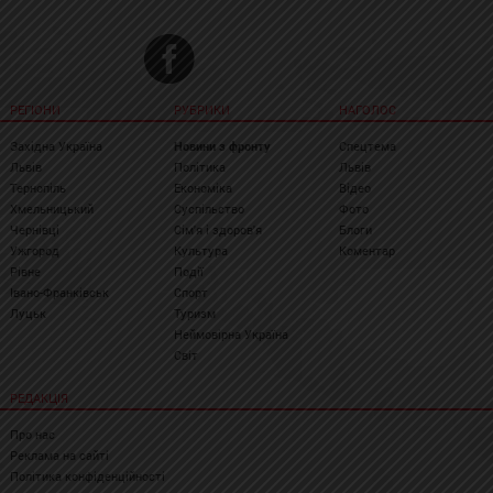
РЕГІОНИ
РУБРИКИ
НАГОЛОС
Західна Україна
Новини з фронту
Спецтема
Львів
Політика
Львів
Тернопіль
Економіка
Відео
Хмельницький
Суспільство
Фото
Чернівці
Сім'я і здоров'я
Блоги
Ужгород
Культура
Коментар
Рівне
Події
Івано-Франківськ
Спорт
Луцьк
Туризм
Неймовірна Україна
Світ
РЕДАКЦІЯ
Про нас
Реклама на сайті
Політика конфіденційності