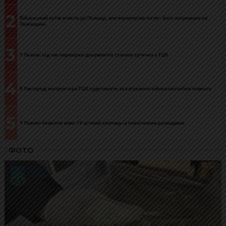
2
Військовий хотів втекти до Польщі, але переплутав потяг: його затримали на
Львівщині
3
У Львові під час перевірки документів сталася сутичка з ТЦК
4
В Ужгороді інструктора ТЦК судитимуть за катування військовозобов’язаного
5
У Львові безвісти зник 19-річний хлопець із психічними розладами
ФОТО