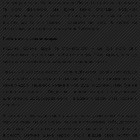
повернули Івана. На опізнання до Львова я приїхала із синами
та його дівчиною. Це дуже важкі спогади. Розумом
усвідомлювала, що в морзі мій син, але серце ніяк не хотіло
вірити, що то мій Іванко. Поховали ми його 18 квітня на
сільському цвинтарі в рідному селі Либохора».
Пам’ять вічна, вона не вмирає
Родина, кохана, друзі та стоматологія – це був його світ,
найдорожче, що він мав, якби не ерефія. Жив, мріяв, ішов до
мети, але клятий ворог забрав його молоде життя.
«Іван – мій найкращий друг і коли я дізнався, що він загинув, це
стало найбільшою втратою в моєму житті, – не стримуючи сліз,
каже Андрій Таценюк. – Рана в моїй душі й донині. Іван був не
просто товаришем, а Людиною з великої літери – співчутливим,
шляхетним, добросердечним і відданим своїй сім’ї, коханій,
Україні».
Зі світлини, яку надала мені родина Івана, усміхається молодий,
гарний юнак. Нашій Україні так не вистачатиме Тебе, дорогий
наш Іване. Твого розуму, молодечого завзяття, твоєї любові та
вірності. Велика шана Герою, який віддав своє життя за