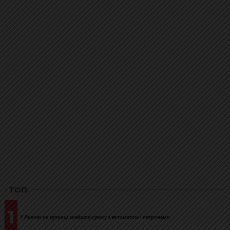
ТОП
1
У Львові на зупинці знайшли сумку з автоматом і патронами