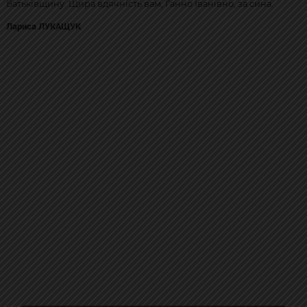
Батьківщину. Щира вдячність вам, Ганно Іванівно, за сина.
Лариса ЛУКАЩУК