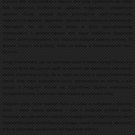
з усіма, але подружився з Іваном, він умів прихилити до себе,
був приємною особистістю, щирим, відданим і справжнім
другом. Йому можна було розповісти найпотаємніше,
поділитися мріями, задумами, про які він нікому не розповість.
Пригадую, як ми сиділи якось в його орендованому
помешканні й думали-гадали про наше майбутнє, будували
плани, розмірковували, хто перший відкриє власну клініку, то
візьме іншого на роботу. Якби не війна, я переконаний, так і
було б».
Андрій розповів, що на третьому курсі в Івана помер батько й у
хлопця були такі думки, щоб на деякий час залишити навчання,
взяти академвідпустку, бо ж мамі не легко з таким сімейством
самій. Але мати відмовила сина, допомагала як могла, а він
разом з Андрієм пішов на підробітки. Вдень навчалися,
складали іспити, а ввечері працювали до сьомого поту.
«Одного разу, коли Іванові було 23 роки, я побувала у вашому
місті, – каже Ганна Іванівна. – Син з Андрієм зустрів мене,
показав, де навчається, корпуси університету, гуртожитки, мені
Тернопіль дуже сподобався, справді, такий затишний, квітучий,
я була щаслива, що мій син тут здобуває освіту».