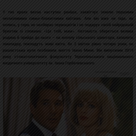
У тих краях весна наступає раніше, заквітчує землю першими
несміливими синьо-блакитними квітами. Але він вже не піде, як
колись, у гори, не назбирає первоцвітів і не подарує своїй найріднішій
букетик зі словами: «Це тобі, мам». Натомість збереться велика
родина й прийде до нього – на могилу сільського цвинтаря, запалять
лампадку, покладуть живі квіти, бо 2 квітня рівно чотири роки, як
рашистська куля позбавила життя Івана Миня. Він випускник 2019
року стоматологічного факультету Тернопільського національного
медичного університету ім. Івана Горбачевського.