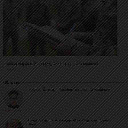
Про напад на військовослужбовців ТЦК на Львівщині
2025-02-19 11:31:54
Блоги
ERAZMUS+ МОЛОДІЖНІ ОБМІНИ – БІЛЬШЕ, НІЖ МАНДРІВКИ
Богдан Козійчук
Завдання ворога - показати, що війна «всюди», що тилу не
існує