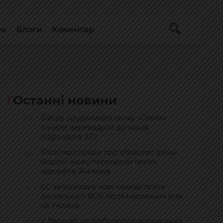
ео
Блоги
Коментар
Останні новини
Бійців штурмового полку «Скеля»
20:32
почали переводити до інших
підрозділів ЗСУ
1Розгляд справи про вбивство Ірини
19:50
Фаріон знову перенесли через
адвокатів Зінченка
ЄС запровадив нові санкції проти
19:14
російського ВПК після масованих атак
на Україну
У Варшаві не відбудеться український
17:17