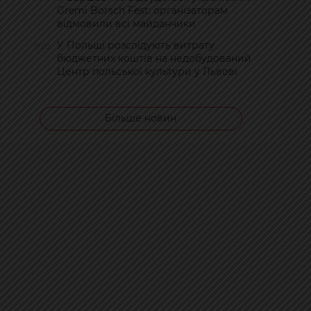
Gremi Borsch Fest: організаторам
відмовили всі майданчики
У Польщі розслідують витрату
17:02
бюджетних коштів на недобудований
Центр польської культури у Львові
Більше новин