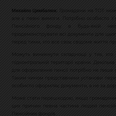
Михайло Цимбалюк:
Громадяни на ТОТ мож
але є певні вимоги. Потрібно особисто з
Пенсійного фонду в будь-якій неок
продемонструвати всі документи для цьо
перед тими, хто все своє свідоме життя пр
Можуть виникнути складнощі у тих, хто
підконтрольній території країни. Декілька
для оформлення пенсії потрібно не лише с
Таким чином представники установи пер
особисто оформляє документи, а не за до
Може стати перешкодою, якщо громадянин 
цих причин певна частина людей пенсійн
Пенсійних фондів.