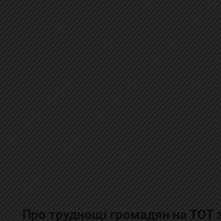
Про труднощі громадян на
ТОТ
з