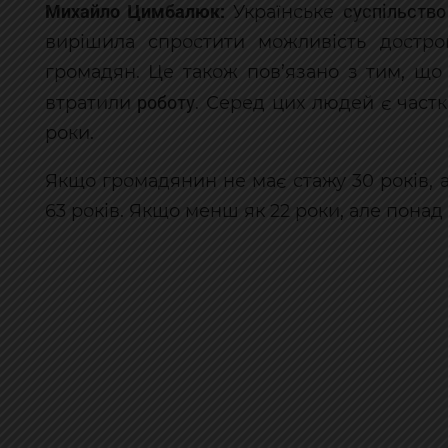
Михайло Цимбалюк
:
суспільство
Українське
вирішила спростити можливість достро
громадян. Це також пов’язано з тим, що 
роботу
втратили
. Серед цих людей є частк
роки.
Якщо громадянин не має стажу 30 років, а
63 років. Якщо менш як 22 роки, але понад 