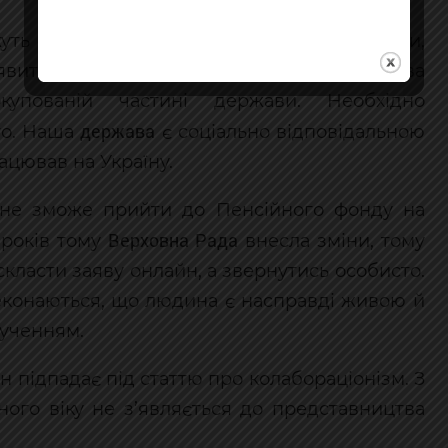
уть скористатись цими пільговими умовами,
’явитися до територіального представництва
упованій частині держави. Необхідно
держава
го. Наша
є соціально відповідальною
ацював на Україну.
 не зможе прийти до Пенсійного фонду на
Верховна Рада
 років тому
внесла зміни, тому
класти заяву онлайн, а звернутись особисто.
еконаються, що людина є насправді живою й
рученням.
підпадає під статтю про колабораціонізм. З
ого віку не з’являється до представництва