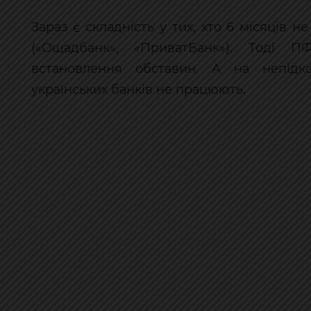
Зараз є складність у тих, хто 6 місяців 
(«Ощадбанк», «ПриватБанк»). Тоді 
встановлення обставин. А на непідко
українських банків не працюють.