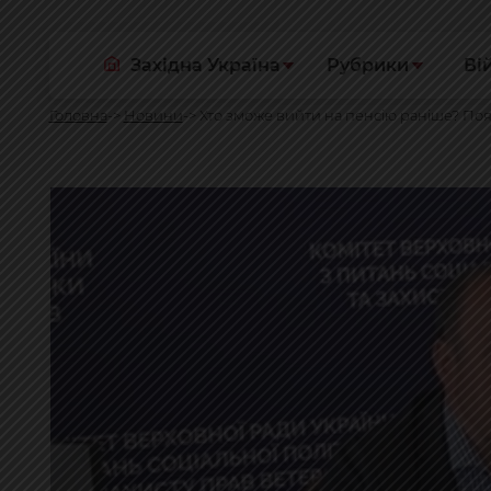
Західна Україна
Рубрики
Ві
Головна
Новини
Хто зможе вийти на пенсію раніше? По