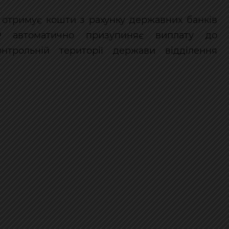
не отримує кошти з рахунку державних банків
ПФ автоматично призупиняє виплату до
нтрольній території держави відділення