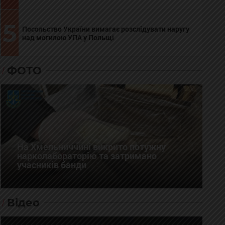
5
Посольство України вимагає розслідувати наругу
над могилою УПА у Польщі
ФОТО
На Хмельниччині викрито потужну
нарколабораторію та затримано
учасників банди
Відео