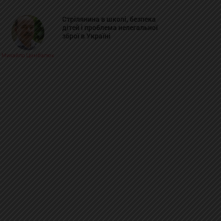
Стрілянина в школі, безпека
дітей і проблема нелегальної
зброї в Україні
Михайло Цимбалюк