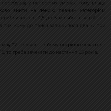
перебуває у непростих умовах, тому влада
ково вийти на пенсію певним категоріям
приблизно від 4,5 до 5 мільйонів українців
а тих, кому до пенсії залишилося два чи три
 має 22 і більше, то йому потрібно чекати до
15, то треба зачекати до настання 65 років.