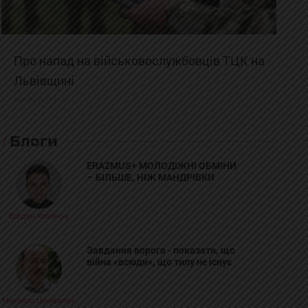
Про напад на військовослужбовців ТЦК на
Львівщині
2025-02-19 11:31:54
Блоги
ERAZMUS+ МОЛОДІЖНІ ОБМІНИ
– БІЛЬШЕ, НІЖ МАНДРІВКИ
Богдан Козійчук
Завдання ворога - показати, що
війна «всюди», що тилу не існує
Михайло Цимбалюк