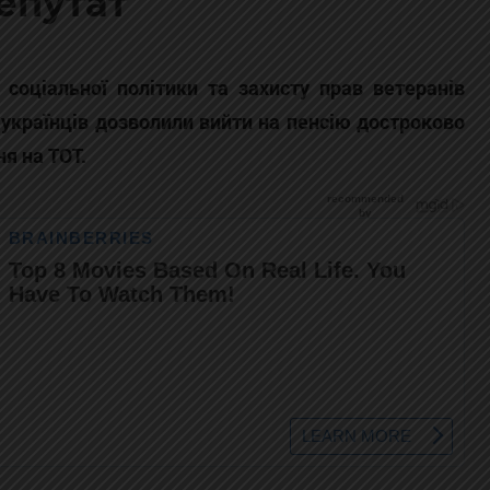
епутат
соціальної політики та захисту прав ветеранів
українців дозволили вийти на пенсію достроково
ня на ТОТ.