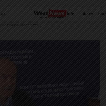
йна
Фото
Від
яснює народний депутат