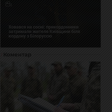
Ховався на сосні: прикордонники
затримали жителя Київщини біля
кордону з Білоруссю
Коментар