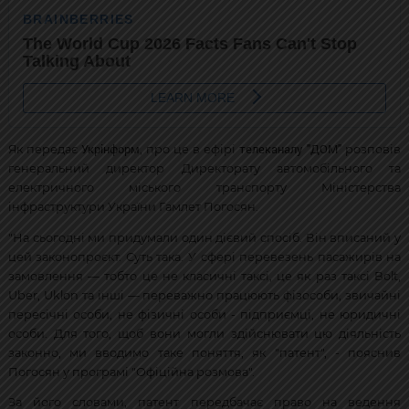
Укрінформ
телеканалу "ДОМ"
Як передає
, про це в ефірі
розповів
генеральний директор Директорату автомобільного та
електричного міського транспорту Міністерства
інфраструктури України Гамлет Погосян.
"На сьогодні ми придумали один дієвий спосіб. Він вписаний у
цей законопроєкт. Суть така. У сфері перевезень пасажирів на
замовлення — тобто це не класичні таксі, це як раз таксі Bolt,
Uber, Uklon та інші — переважно працюють фізособи, звичайні
пересічні особи, не фізичні особи - підприємці, не юридичні
особи. Для того, щоб вони могли здійснювати цю діяльність
законно, ми вводимо таке поняття, як "патент", - пояснив
Погосян у програмі "Офіційна розмова".
За його словами, патент передбачає право на ведення