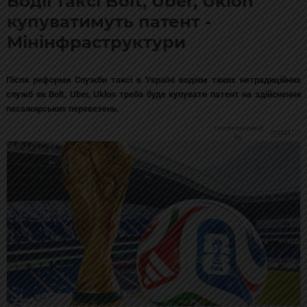
Водії таксі Bolt, Uber, Uklon
купуватимуть патент -
Мінінфраструктури
Після реформи Служби таксі в Україні водіям таких нетрадиційних
служб як Bolt, Uber, Uklon треба буде купувати патент на здійснення
пасажирських перевезень.