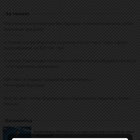
За темою
Пів мільйона кілометрів без бар’єрів: Інклюзивний клас Uklon
відзначає три роки
18.05.2026, 14:46
У Львові гостра боротьба на ринку послуг таксі: одну з фірм
оштрафували на 300 тис. грн
31.12.2020, 09:28
У центрі Львова два пасажири побили та пограбували таксиста
- їх оперативно затримано
07.12.2020, 13:36
95% таксі в Україні працюють нелегально —
Мінінфраструктури
29.08.2020, 16:55
Bolt та Uber готові безкоштовно перевозити медиків у Києві -
Кличко
20.03.2020, 14:33
Економіка
Україні бракує 650 млн євро на підготовку енергосистеми до зими,
– Корецький