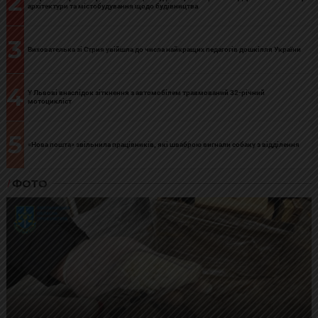
2
архітектури та містобудування щодо будівництва
3
Вихователька зі Стрия увійшла до числа найкращих педагогів дошкілля України
4
У Львові внаслідок зіткнення з автомобілем травмований 32-річний
мотоцикліст
5
«Нова пошта» звільнила працівників, які шваброю вигнали собаку з відділення
ФОТО