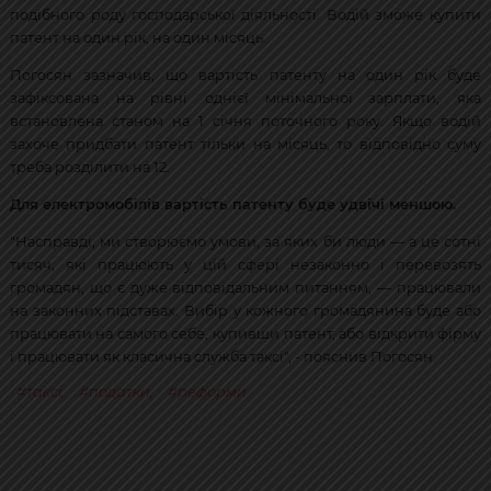
подібного роду господарської діяльності. Водій зможе купити
патент на один рік, на один місяць.
Погосян зазначив, що вартість патенту на один рік буде
зафіксована на рівні однієї мінімальної зарплати, яка
встановлена станом на 1 січня поточного року. Якщо водій
захоче придбати патент тільки на місяць, то відповідно суму
треба розділити на 12.
Для електромобілів вартість патенту буде удвічі меншою.
"Насправді, ми створюємо умови, за яких би люди — а це сотні
тисяч, які працюють у цій сфері незаконно і перевозять
громадян, що є дуже відповідальним питанням, — працювали
на законних підставах. Вибір у кожного громадянина буде або
працювати на самого себе, купивши патент, або відкрити фірму
і працювати як класична служба таксі", - пояснив Погосян.
таксі
,
податки
,
реформи