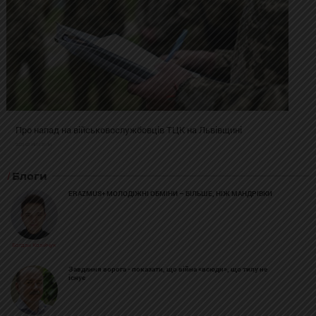
Про напад на військовослужбовців ТЦК на Львівщині
2025-02-19 11:31:54
Блоги
ERAZMUS+ МОЛОДІЖНІ ОБМІНИ – БІЛЬШЕ, НІЖ МАНДРІВКИ
Богдан Козійчук
Завдання ворога - показати, що війна «всюди», що тилу не
існує