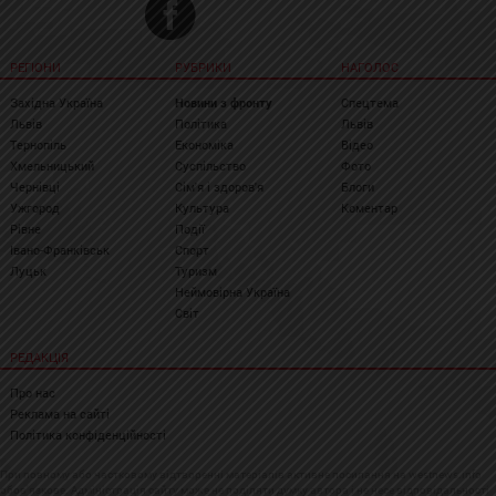
РЕГІОНИ
РУБРИКИ
НАГОЛОС
Західна Україна
Новини з фронту
Спецтема
Львів
Політика
Львів
Тернопіль
Економіка
Відео
Хмельницький
Суспільство
Фото
Чернівці
Сім'я і здоров'я
Блоги
Ужгород
Культура
Коментар
Рівне
Події
Івано-Франківськ
Спорт
Луцьк
Туризм
Неймовірна Україна
Світ
РЕДАКЦІЯ
Про нас
Реклама на сайті
Політика конфіденційності
При повному або частковому відтворенні матеріалів активне посилання на westnews.info
обов'язкове. Адміністрація сайту може не поділяти думку автора і не несе відповідальності