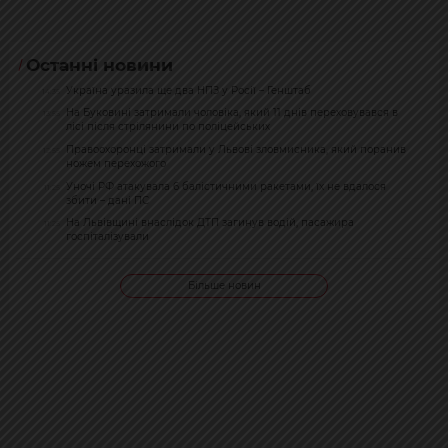
Останні новини
Україна уразила ще два НПЗ у Росії – Генштаб
14:35
На Буковині затримали чоловіка, який 11 днів переховувався в
13:55
лісі після стрілянини по поліцейських
Правоохоронці затримали у Львові зловмисника, який поранив
12:55
ножем перехожого
Уночі РФ атакувала 6 балістичними ракетами, їх не вдалося
11:25
збити – дані ПС
На Львівщині внаслідок ДТП загинув водій, пасажира
11:25
госпіталізували
Більше новин