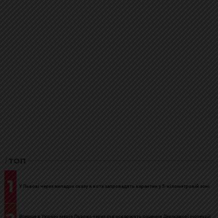
ТОП
1
У Львові через випадок сказу в кота запровадять карантин у 5-кілометровій зоні
Вперше в Україні мерія Львова через суд оскаржить рішення Державної інспекції