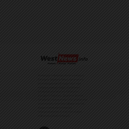
Команда інформаційного ресурсу
Західна Україна News своєчасно
розповідає своїй аудиторії про
найважливіші події, особливо
зосереджуючись на областях
Західної України. Доречні факти,
тенденції та різноманітні цікавинки
охоплюють ключові сфери життя,
акцентуючи на головних
повідомленнях зі стрічок новин
інформаційних агенцій