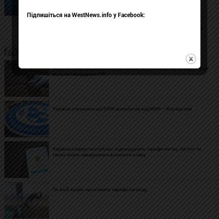
Підпишіться на WestNews.info у Facebook:
Україна отримала енергообладнання на майже 2,5 млн євро від
чотирьох країн
ЄС дозволив продавати конфісковану російську нафту: виручку не
можна передавати РФ
Україна отримала ще $690 мільйонів від МВФ – Корецький
Україна планує поступово підвищувати тарифи на газ, світло та
тепло після завершення воєнного стану
По всій країні зростають тарифи на воду