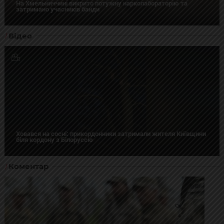
На Хмельниччині викрито потужну нарколабораторію та
затримано учасників банди
Відео
Ховався на сосні: прикордонники затримали жителя Київщини
біля кордону з Білоруссю
Коментар