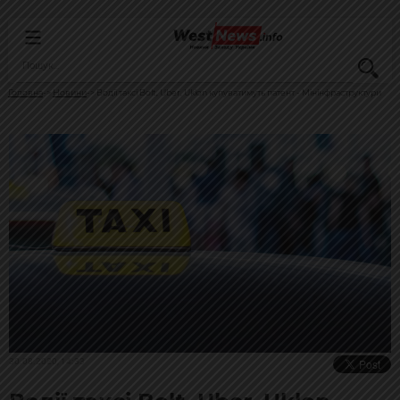
Головна
Новини
Водії таксі Bolt, Uber, Uklon купуватимуть патент - Мінінфраструктури
30.08.2020, 14:33