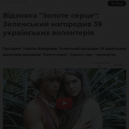
05.12.2023, 15:48
Відзнака "Золоте серце":
Зеленський нагородив 39
українських волонтерів
Президент України Володимир Зеленський нагородив 39 українських
волонтерів відзнакою "Золоте серце". Одного з них – посмертно.