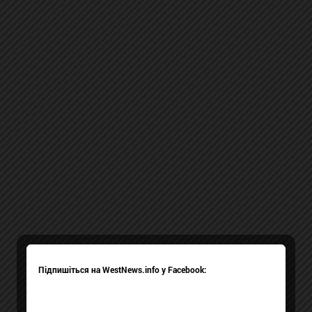
Підпишіться на WestNews.info у Facebook: