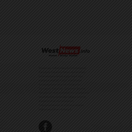
Команда інформаційного ресурсу
Західна Україна News своєчасно
розповідає своїй аудиторії про
найважливіші події, особливо
зосереджуючись на областях
Західної України. Доречні факти,
тенденції та різноманітні цікавинки
охоплюють ключові сфери життя,
акцентуючи на головних
повідомленнях зі стрічок новин
інформаційних агенцій