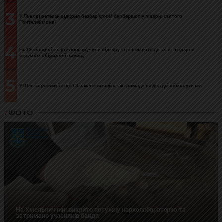
3
У Львові ветеран відкрив безбар’єрний барбершоп у лікарні святого
Пантелеймона
4
На Львівщині енергетику вручили підозру через смерть дитини: її вдарив
струмом обірваний провід
5
У Шептицькому та ще 13 населених пунктах громади на два дні вимкнуть газ
ФОТО
На Хмельниччині викрито потужну нарколабораторію та
затримано учасників банди