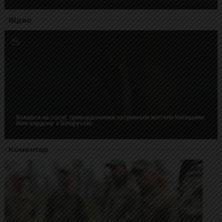
Відео
Ховався на сосні: прикордонники затримали жителя Київщини
біля кордону з Білоруссю
Коментар