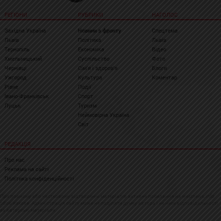
РЕГІОНИ
РУБРИКИ
НАГОЛОС
Західна Україна
Новини з фронту
Спецтема
Львів
Політика
Львів
Тернопіль
Економіка
Відео
Хмельницький
Суспільство
Фото
Чернівці
Сім'я і здоров'я
Блоги
Ужгород
Культура
Коментар
Рівне
Події
Івано-Франківськ
Спорт
Луцьк
Туризм
Неймовірна Україна
Світ
РЕДАКЦІЯ
Про нас
Реклама на сайті
Політика конфіденційності
При повному або частковому відтворенні матеріалів активне посилання на westnews.info
обов'язкове. Адміністрація сайту може не поділяти думку автора і не несе відповідальності
за авторські матеріали.