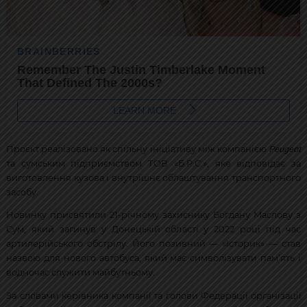
Peugeot
Проєкт реалізовано як спільну ініціативу між компанією
та сумським підприємством ТОВ «Б.Р.С.», яке відповідає за
виготовлення кузова і внутрішнє облаштування транспортного
засобу.
Новинку присвятили 21-річному захиснику Богдану Маслову з
Сум, який загинув у Донецькій області у 2022 році під час
артилерійського обстрілу. Його позивний — «Історик» — став
назвою для нового автобуса, який має символізувати пам’ять і
водночас служити майбутньому.
За словами керівника компанії та голови Федерації організації