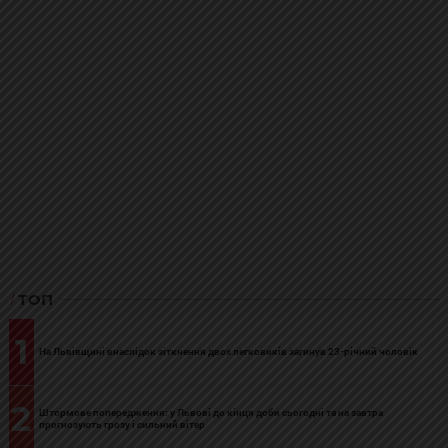
ТОП
1
На Львівщині внаслідок зіткнення двох легковиків загинув 23-річний чоловік
2
Штормове попередження: у Львові до кінця доби сьогодні та на завтра
прогнозують грозу і сильний вітер