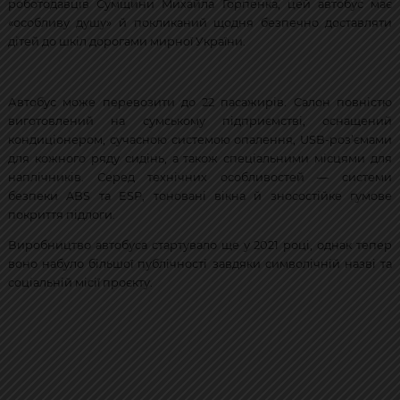
роботодавців Сумщини Михайла Горпенка, цей автобус має
«особливу душу» й покликаний щодня безпечно доставляти
дітей до шкіл дорогами мирної України.
Автобус може перевозити до 22 пасажирів. Салон повністю
виготовлений на сумському підприємстві, оснащений
кондиціонером, сучасною системою опалення, USB-роз’ємами
для кожного ряду сидінь, а також спеціальними місцями для
наплічників. Серед технічних особливостей — системи
безпеки ABS та ESP, тоновані вікна й зносостійке гумове
покриття підлоги.
Виробництво автобуса стартувало ще у 2021 році, однак тепер
воно набуло більшої публічності завдяки символічній назві та
соціальній місії проєкту.