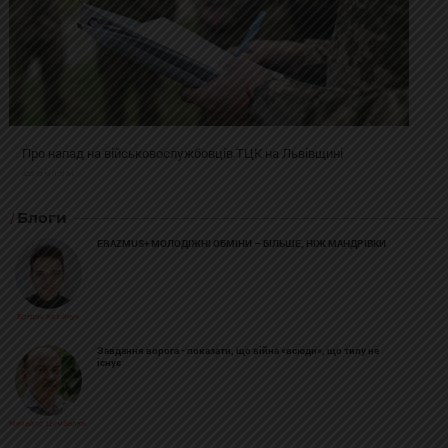
Про напад на військовослужбовців ТЦК на Львівщині
2025-02-19 11:31:54
Блоги
ERAZMUS+ МОЛОДІЖНІ ОБМІНИ – БІЛЬШЕ, НІЖ МАНДРІВКИ
Богдан Козійчук
Завдання ворога - показати, що війна «всюди», що тилу не
існує
Михайло Цимбалюк