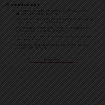
Останні новини
На Львівщині 182 родини ветеранів і загиблих захисників
14:28
отримають сертифікати на житло
Голлівудський актор Джессі Айзенберг відвідав військових на
14:07
реабілітації у санаторії на Львівщині
Експрикордонник після втечі з «Азовсталі» приєднався до
13:47
російської армії: ДБР оголосило підозру
Вихователька зі Стрия увійшла до числа найкращих педагогів
13:21
дошкілля України
Суд скасував наказ Сирського про «недисциплінованість»
13:07
екскомбата 47-ї бригади
Більше новин