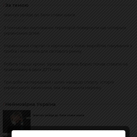
За темою
Іванчук увійде до Зали слави шахів
07.08.2026, 10:45
З тимчасово окупованих територій повернули ще чотирьох
українських дітей
31.07.2026, 22:44
Український стартап із корінням у Києві виробляє пакування з
грибів і конопель для світового ринку
12.06.2026, 14:16
Робить перші кроки: зірковий олень Борис почав ставати на
травмовану в двох ДТП ногу
02.06.2026, 15:18
Три доби на передовій і шлях назад до спорту: історія
українського захисника, яка зворушила мережу
29.05.2026, 14:33
Неймовірна Україна
Іванчук увійде до Зали слави шахів