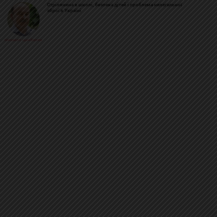
Стрілянина в школі, безпека дітей і проблема нелегальної
зброї в Україні
Михайло Цимбалюк