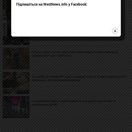
З тимчасово окупованих територій повернули ще чотирьох
Підпишіться на WestNews.info у Facebook:
українських дітей
Український стартап із корінням у Києві виробляє пакування з
грибів і конопель для світового ринку
Робить перші кроки: зірковий олень Борис почав ставати на
травмовану в двох ДТП ногу
Три доби на передовій і шлях назад до спорту: історія українського
захисника, яка зворушила мережу
Із окупованої Херсонщини вдалося повернути ще чотирьох
українських дітей