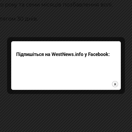
 року та семи місяців позбавлення волі.
ягом 30 днів.
Підпишіться на WestNews.info у Facebook: