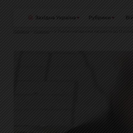
Західна Україна
Рубрики
Ві
Головна
Новини
У Львові нападника засудили до 13 рок