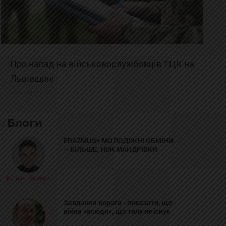
Про напад на військовослужбовців ТЦК на
Львівщині
2025-02-19 11:31:54
Блоги
ERAZMUS+ МОЛОДІЖНІ ОБМІНИ
– БІЛЬШЕ, НІЖ МАНДРІВКИ
Богдан Козійчук
Завдання ворога - показати, що
війна «всюди», що тилу не існує