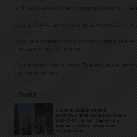
У Львові через спеку деформувалися трамв
05.08.2026, 18:54
Суд зобов’язав львів’янку демонтувати не
05.08.2026, 15:41
Укусив поліцейського під час затримання
понад сім років тюрми
04.08.2026, 11:08
Суд зобов'язав жителя Львівщини виплати
неповнолітньої
04.08.2026, 10:39
Львів
У Львові відкрили новий
реабілітаційний центр екосистеми
UNBROKEN: на вул. Пекарській
допомагатимуть військовим
та цивільним