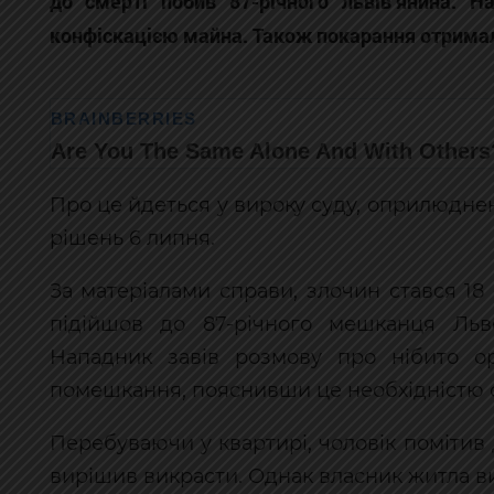
до смерті побив 87-річного львів’янина. 
конфіскацією майна. Також покарання отримала
Про це йдеться у вироку суду, оприлюдн
рішень 6 липня.
За матеріалами справи, злочин стався 18
підійшов до 87-річного мешканця Льво
Нападник завів розмову про нібито о
помешкання, пояснивши це необхідністю с
Перебуваючи у квартирі, чоловік помітив 
вирішив викрасти. Однак власник житла ви