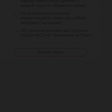
підозру через смерть дитини: її
вдарив струмом обірваний провід
На громадських слуханнях
18:27
розкритикували плани масштабної
забудови Сокільників
СБУ уразили дронами два патрульні
18:18
кораблі ФСБ РФ: "Балаклава" та "Керч"
Більше новин