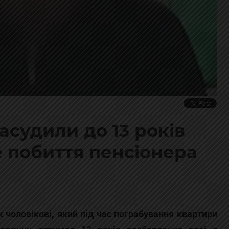
асудили до 13 років
 побиття пенсіонера
 чоловікові, який під час пограбування квартири