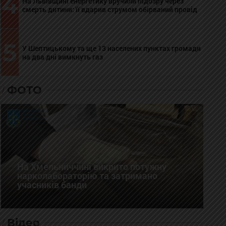
4
На Львівщині енергетику вручили підозру через
смерть дитини: її вдарив струмом обірваний провід
5
У Шептицькому та ще 13 населених пунктах громади
на два дні вимкнуть газ
ФОТО
На Хмельниччині викрито потужну
нарколабораторію та затримано
учасників банди
Відео