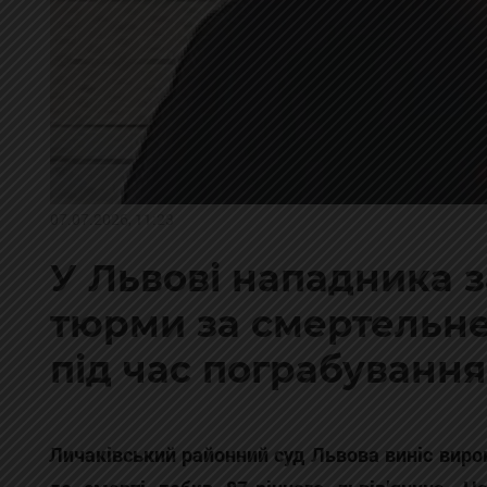
07.07.2026, 11:23
У Львові нападника з
тюрми за смертельне
під час пограбування
Личаківський районний суд Львова виніс вирок