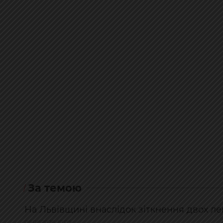
За темою
На Львівщині внаслідок зіткнення двох ле
06.08.2026, 10:05