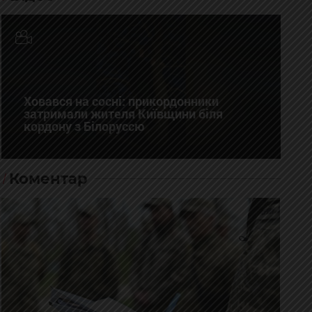
Ховався на сосні: прикордонники
затримали жителя Київщини біля
кордону з Білоруссю
Коментар