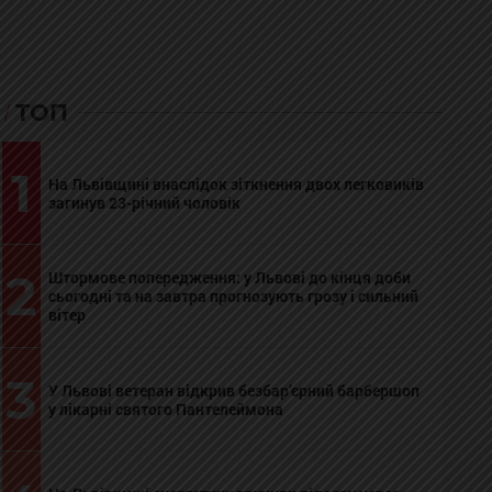
ТОП
1
На Львівщині внаслідок зіткнення двох легковиків
загинув 23-річний чоловік
2
Штормове попередження: у Львові до кінця доби
сьогодні та на завтра прогнозують грозу і сильний
вітер
3
У Львові ветеран відкрив безбар’єрний барбершоп
у лікарні святого Пантелеймона