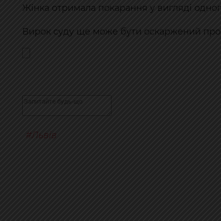
Жінка отримала покарання у вигляді одного
Вирок суду ще може бути оскаржений прот
Львів