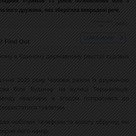
Нападник отримав 13 років позбавлення волі з
 його дружина, яка зберігала викрадені речі.
еному в Єдиному державному реєстрі судових
 січня 2025 року. Чоловік разом із дружиною
ва біля будинку на вулиці Тершаківців.
ренду квартири, а згодом попросився до
користатися туалетом.
два мобільні телефони та золоту обручку, які
крив його намір.