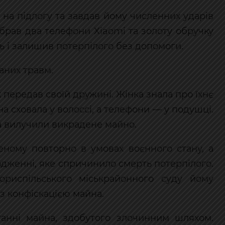
 на підлогу та завдав йому численних ударів
абрав два телефони Xiaomi та золоту обручку
ь і залишив потерпілого без допомоги.
аних травм.
 передав своїй дружині. Жінка знала про їхнє
а сховала у волоссі, а телефони — у подушці.
а вилучили викрадене майно.
еному повторно в умовах воєнного стану, а
дженні, яке спричинило смерть потерпілого.
риспільського міськрайонного суду йому
з конфіскацією майна.
анні майна, здобутого злочинним шляхом.