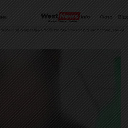
йна
Фото
Від
ів тюрми за смертельне побиття пенсіонера під час пограбування