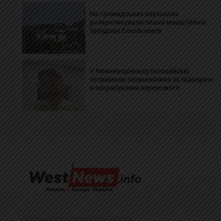
На громадських слуханнях
розкритикували плани масштабної
забудови Сокільників
У Новояворівську поліцейські
затримали зловмисника за підозрою
в пограбуванні перехожого
Команда інформаційного ресурсу