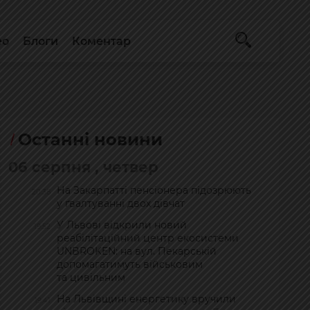
ео
Блоги
Коментар
Останні новини
06 серпня , четвер
На Закарпатті пенсіонера підозрюють
20:38
у ґвалтуванні двох дівчат
У Львові відкрили новий
19:52
реабілітаційний центр екосистеми
UNBROKEN: на вул. Пекарській
допомагатимуть військовим
та цивільним
На Львівщині енергетику вручили
19:41