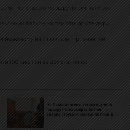
айні колії: шість маршрутів змінили рух
законний балкон на пам’ятці архітектури
: військовому на Львівщині призначили
ти 100 тис. грн за домагання до
На Львівщині енергетику вручили
підозру через смерть дитини: її
вдарив струмом обірваний провід