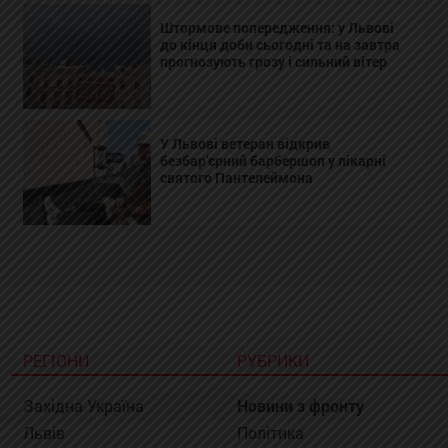
Штормове попередження: у Львові
до кінця доби сьогодні та на завтра
прогнозують грозу і сильний вітер
У Львові ветеран відкрив
безбар’єрний барбершоп у лікарні
святого Пантелеймона
РЕГІОНИ
РУБРИКИ
Західна Україна
Новини з фронту
Львів
Політика