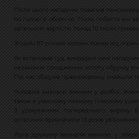
Після цього нападник повалив пенсіонера
по голові й обличчю. Після побиття він з
загальною вартістю понад 10 тисяч гривен
Згодом 87-річний чоловік помер від отрим
Як встановив суд, викрадені речі нападник
незаконне походження: золоту обручку вон
Під час обшуків правоохоронці знайшли т
Чоловіка визнали винним у розбої, вчин
також в умисному тяжкому тілесному ушко
З урахуванням попереднього вироку Бо
остаточно призначили 13 років ув’язнення 
Його дружину визнали винною у зберіг