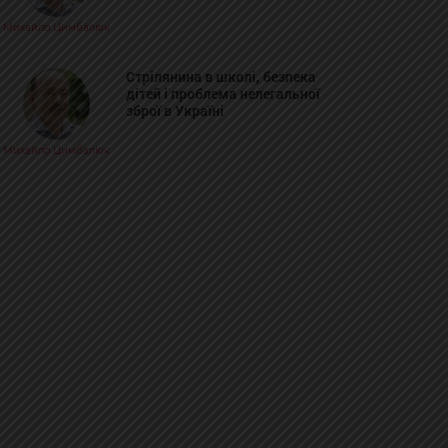
Михайло Цимбалюк
Стрілянина в школі, безпека
дітей і проблема нелегальної
зброї в Україні
Михайло Цимбалюк