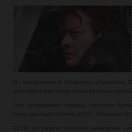
Як повідомили в Головному управлінні Д
зони міста Куп’янськ вивезли двох цивільн
Для проведення операції залучили бронь
одну одиницю техніки ДСНС. Евакуація пр
ДСНС регулярно здійснює вивезення цив