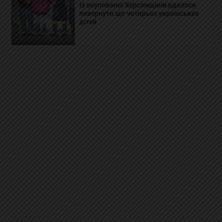
Із окупованої Херсонщини вдалося
повернути ще чотирьох українських
дітей