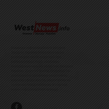
Команда інформаційного ресурсу
Західна Україна News своєчасно
розповідає своїй аудиторії про
найважливіші події, особливо
зосереджуючись на областях Західної
України. Доречні факти, тенденції та
різноманітні цікавинки охоплюють
ключові сфери життя, акцентуючи на
головних повідомленнях зі стрічок
новин інформаційних агенцій