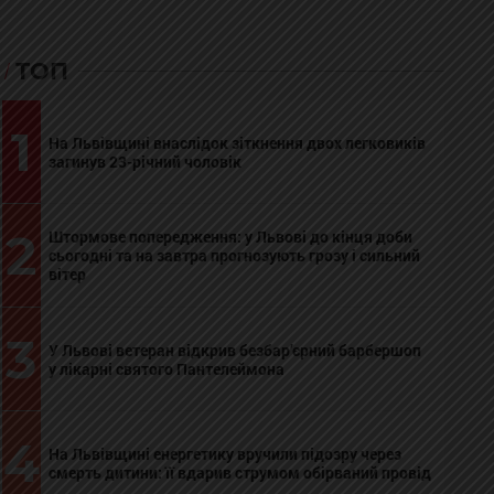
ТОП
1
На Львівщині внаслідок зіткнення двох легковиків
загинув 23-річний чоловік
2
Штормове попередження: у Львові до кінця доби
сьогодні та на завтра прогнозують грозу і сильний
вітер
3
У Львові ветеран відкрив безбар’єрний барбершоп
у лікарні святого Пантелеймона
4
На Львівщині енергетику вручили підозру через
смерть дитини: її вдарив струмом обірваний провід