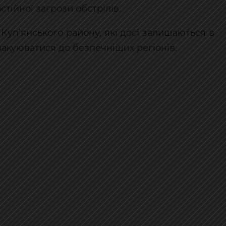
тійної загрози обстрілів.
уп’янського району, які досі залишаються в
акуюватися до безпечніших регіонів.