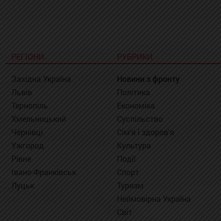
РЕГІОНИ
РУБРИКИ
Західна Україна
Новини з фронту
Львів
Політика
Тернопіль
Економіка
Хмельницький
Суспільство
Чернівці
Сім'я і здоров'я
Ужгород
Культура
Рівне
Події
Івано-Франківськ
Спорт
Луцьк
Туризм
Неймовірна Україна
Світ