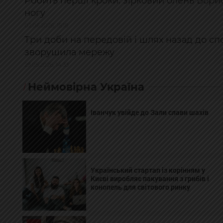
Робить перші кроки: зірковий олень Бори
ногу
02.06.2026, 15:18
Три доби на передовій і шлях назад до спо
зворушила мережу
29.05.2026, 14:33
Неймовірна Україна
Іванчук увійде до Зали слави шахів
Український стартап із корінням у
Києві виробляє пакування з грибів і
конопель для світового ринку