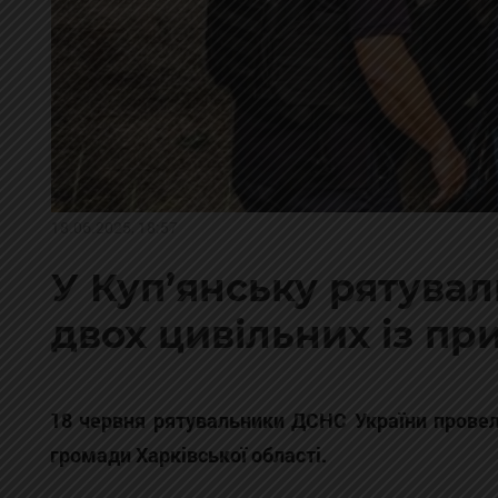
18.06.2025, 18:57
У Куп’янську рятува
двох цивільних із пр
18 червня рятувальники ДСНС України провел
громади Харківської області.