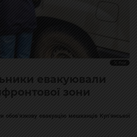
льники евакуювали
ифронтової зони
и обов’язкову евакуацію мешканців Куп’янської