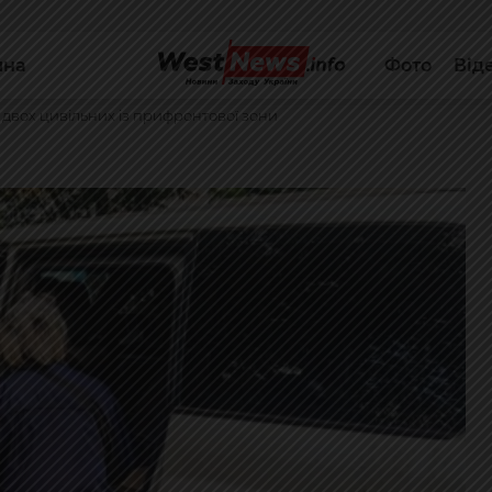
йна
Фото
Від
 двох цивільних із прифронтової зони