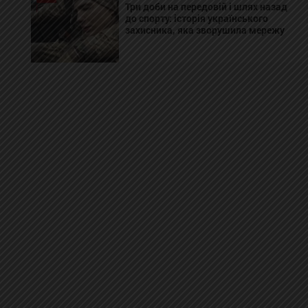
Три доби на передовій і шлях назад
до спорту: історія українського
захисника, яка зворушила мережу