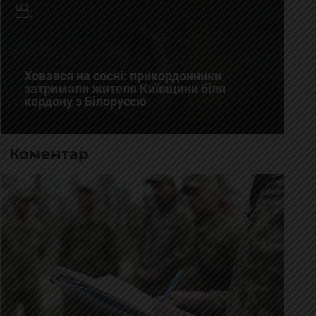
Ховався на сосні: прикордонники
затримали жителя Київщини біля
кордону з Білоруссю
Коментар