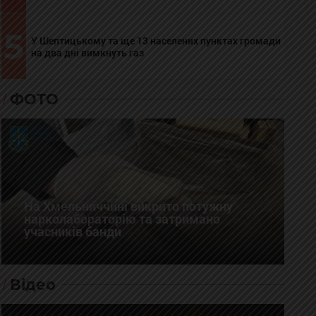
5
У Шептицькому та ще 13 населених пунктах громади
на два дні вимкнуть газ
ФОТО
На Хмельниччині викрито потужну
нарколабораторію та затримано
учасників банди
Відео