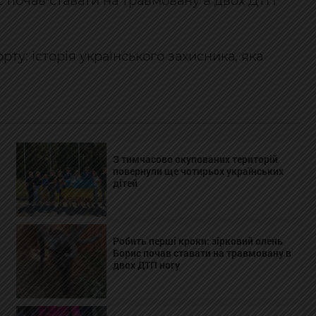
с почав ставати на травмовану в двох ДТП
рту: історія українського захисника, яка
З тимчасово окупованих територій
повернули ще чотирьох українських
дітей
Робить перші кроки: зірковий олень
Борис почав ставати на травмовану в
двох ДТП ногу