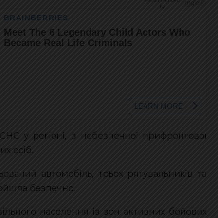
СНС у регіоні, з небезпечної прифронтової
их осіб.
ований автомобіль, трьох рятувальників та
ойшла безпечно.
ільного населення із зон активних бойових