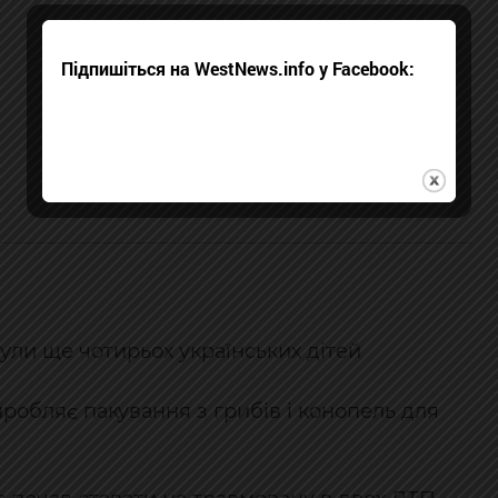
Підпишіться на WestNews.info у Facebook:
ули ще чотирьох українських дітей
иробляє пакування з грибів і конопель для