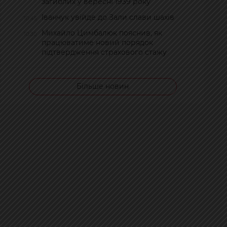
загиблих у вересні 1939 року
Іванчук увійде до Зали слави шахів
10:45
Михайло Цимбалюк пояснив, як
10:30
працюватиме новий порядок
підтвердження страхового стажу
Більше новин