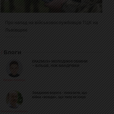
Про напад на військовослужбовців ТЦК на
Львівщині
2025-02-19 11:31:54
Блоги
ERAZMUS+ МОЛОДІЖНІ ОБМІНИ
– БІЛЬШЕ, НІЖ МАНДРІВКИ
Богдан Козійчук
Завдання ворога - показати, що
війна «всюди», що тилу не існує
Михайло Цимбалюк