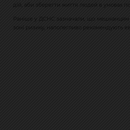
дій, аби зберегти життя людей в умовах пос
Раніше у ДСНС зазначали, що мешканцям К
зоні ризику, наполегливо рекомендують ев