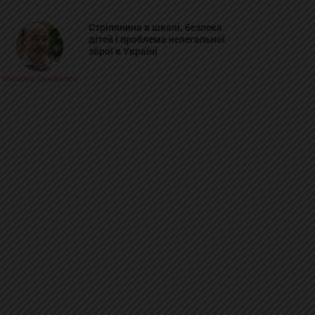
Стрілянина в школі, безпека
дітей і проблема нелегальної
зброї в Україні
Михайло Цимбалюк