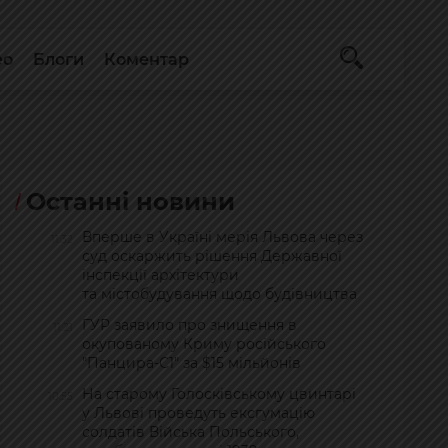
ео
Блоги
Коментар
Останні новини
Вперше в Україні мерія Львова через
11:32
суд оскаржить рішення Державної
інспекції архітектури
та містобудування щодо будівництва
ГУР заявило про знищення в
11:21
окупованому Криму російського
"Панцира-С1" за $15 мільйонів
На старому Голосківському цвинтарі
10:55
у Львові проведуть ексгумацію
солдатів Війська Польського,