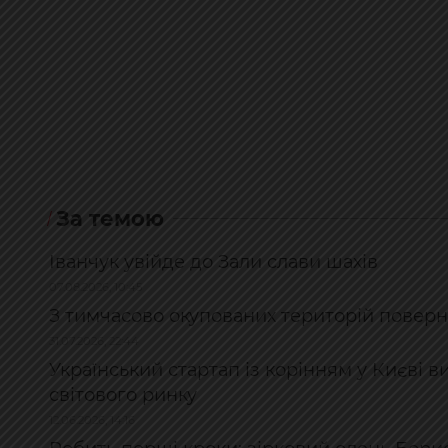
За темою
Іванчук увійде до Зали слави шахів
07.08.2026, 10:45
З тимчасово окупованих територій поверн
31.07.2026, 22:44
Український стартап із корінням у Києві в
світового ринку
12.06.2026, 14:16