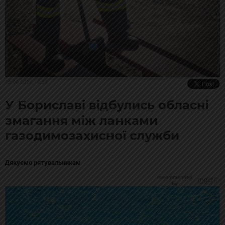
06.09.2024, 19:59
У Бориславі відбулись обласні
змагання між ланками
газодимозахисної служби
Дякуємо рятувальникам