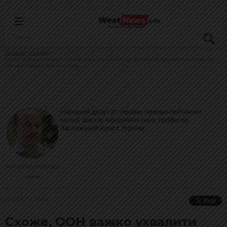
Головна
Новини
Схоже, ООН важко ухвалити рішення, яке визнає, що росіяни не така велична нація, як
нам розповідали десятки років
Народний депутат України, генерал-лейтенант
міліції, доктор юридичних наук, професор,
Заслужений юрист України
Михайло Цимбалюк
ПОЛІТИК
24.03.2023, 14:44
Схоже, ООН важко ухвалити