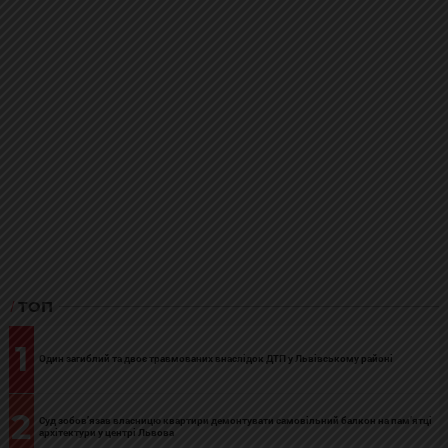
ТОП
1
Один загиблий та двоє травмованих внаслідок ДТП у Львівському районі
2
Суд зобов’язав власницю квартири демонтувати самовільний балкон на пам’ятці
архітектури у центрі Львова