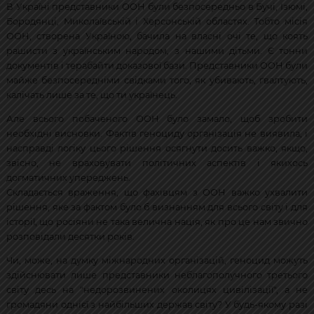
В Україні представники ООН були безпосередньо в Бучі, Ізюмі,
Бородянці, Миколаївській і Херсонській областях. Тобто місія
ООН, створена Україною, бачила на власні очі те, що коять
рашисти з українським народом, з нашими дітьми. Є тонни
документів і терабайти доказової бази. Представники ООН були
майже безпосередніми свідками того, як убивають, ґвалтують,
калічать лише за те, що ти українець.
Але всього побаченого ООН було замало, щоб зробити
необхідні висновки. Фактів геноциду організація не виявила, і
насправді логіку цього рішення осягнути досить важко, якщо,
звісно, не враховувати політичних аспектів і якихось
догматичних упереджень.
Складається враження, що фахівцям з ООН важко ухвалити
рішення, яке за фактом було б визнанням для всього світу і для
історії, що росіяни не така велична нація, як про це нам звично
розповідали десятки років.
Чи, може, на думку міжнародних організацій, геноцид можуть
здійснювати лише представники неблагополучного третього
світу десь на "недорозвинених околицях цивілізації", а не
громадяни однієї з найбільших держав світу? У будь-якому разі