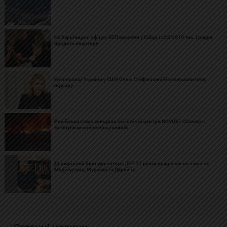
На Харківщині офіцер ВСП вимагав у бійця із СЗЧ $10 тис. і радив
продати квартиру
Експосолці України у США Ользі Стефанішиній оголосили нову
підозру
Російська атака знищила логістичні центри NOVUS і «Сільпо»:
загинули шестеро працівників
Двоюрідний брат директора ДБР 17 років працював на каналах
Медведчука, Мураєва та Деркача
Останні новини