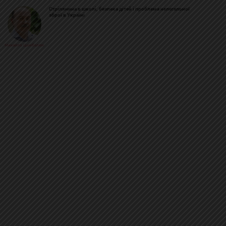
Стрілянина в школі, безпека дітей і проблема нелегальної
зброї в Україні
Михайло Цимбалюк