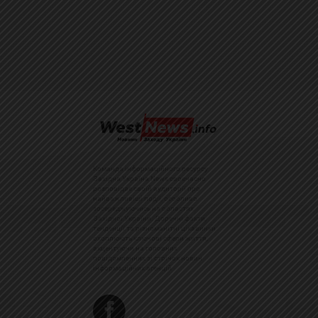
Команда інформаційного ресурсу
Західна Україна News своєчасно
розповідає своїй аудиторії про
найважливіші події, особливо
зосереджуючись на областях
Західної України. Доречні факти,
тенденції та різноманітні цікавинки
охоплюють ключові сфери життя,
акцентуючи на головних
повідомленнях зі стрічок новин
інформаційних агенцій