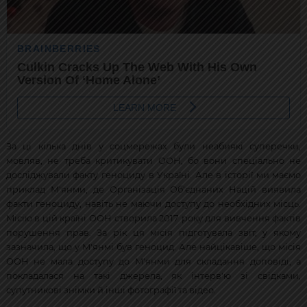
За ці кілька днів у соцмережах були неабиякі суперечки,
мовляв, не треба критикувати ООН, бо вони спеціально не
досліджували факту геноциду в Україні. Але в історії ми маємо
приклад М'янми, де Організація Об'єднаних Націй виявила
факти геноциду, навіть не маючи доступу до необхідних місць.
Місію в цій країні ООН створила 2017 року для вивчення фактів
порушення прав. За рік ця місія підготувала звіт, у якому
зазначила, що у М'янмі був геноцид. Але найцікавіше, що місія
ООН не мала доступу до М'янми для складання доповіді, а
покладалася на такі джерела, як інтерв'ю зі свідками,
супутникові знімки й інші фотографії та відео.