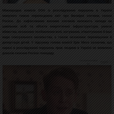
Міжнародна комісія ООН із розслідування порушень в Україні
минулого тижня оприлюднила звіт про ймовірні злочини, скоєні
Росією. До зафіксованих воєнних злочинів належать напади на
цивільних осіб та об'єкти енергетичної інфраструктури, умисні
вбивства, незаконне позбавлення волі, катування, зґвалтування й інші
види сексуального насильства, а також незаконне переміщення й
депортація дітей. У підсумку голова комісії Ерік Месе зазначив, що
наразі в розслідуванні порушень прав людини в Україні не виявлено
доказів скоєння Росією геноциду.