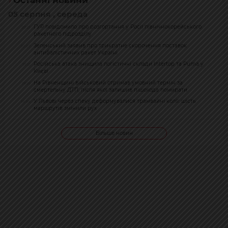
05 серпня , середа
ГУР повідомило про розгортання у Росії північнокорейського
20:21
ракетного підрозділу
Зеленський заявив про трикратне скорочення поставок
20:07
антибалістичних ракет Україні
Російська атака знищила логістичні склади Intertop та Puma у
19:51
Києві
На Рівненщині військовий отримав умовний термін за
19:26
смертельну ДТП, після якої залишив пішохода помирати
У Львові через спеку деформувалися трамвайні колії: шість
18:54
маршрутів змінили рух
Більше новин