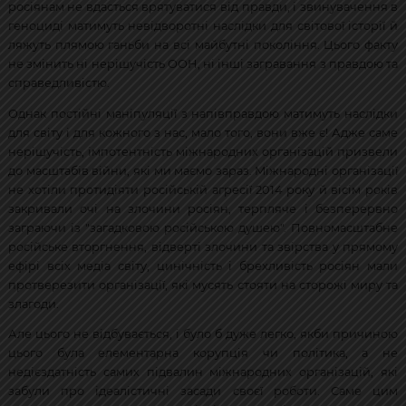
росіянам не вдасться врятуватися від правди, і звинувачення в
геноциді матимуть невідворотні наслідки для світової історії й
ляжуть плямою ганьби на всі майбутні покоління. Цього факту
не змінить ні нерішучість ООН, ні інші загравання з правдою та
справедливістю.
Однак постійні маніпуляції з напівправдою матимуть наслідки
для світу і для кожного з нас, мало того, вони вже є! Адже саме
нерішучість, імпотентність міжнародних організацій призвели
до масштабів війни, які ми маємо зараз. Міжнародні організації
не хотіли протидіяти російській агресії 2014 року й вісім років
закривали очі на злочини росіян, терпляче і безперервно
заграючи із "загадковою російською душею". Повномасштабне
російське вторгнення, відверті злочини та звірства у прямому
ефірі всіх медіа світу, цинічність і брехливість росіян мали
протверезити організації, які мусять стояти на сторожі миру та
злагоди.
Але цього не відбувається, і було б дуже легко, якби причиною
цього була елементарна корупція чи політика, а не
недієздатність самих підвалин міжнародних організацій, які
забули про ідеалістичні засади своєї роботи. Саме цим