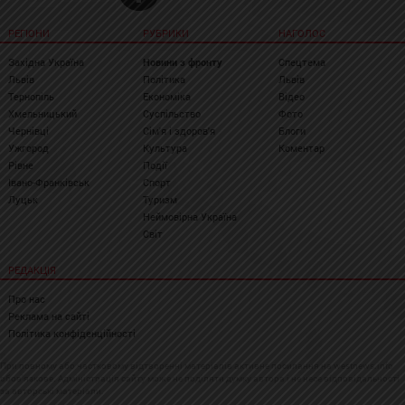
РЕГІОНИ
РУБРИКИ
НАГОЛОС
Західна Україна
Новини з фронту
Спецтема
Львів
Політика
Львів
Тернопіль
Економіка
Відео
Хмельницький
Суспільство
Фото
Чернівці
Сім'я і здоров'я
Блоги
Ужгород
Культура
Коментар
Рівне
Події
Івано-Франківськ
Спорт
Луцьк
Туризм
Неймовірна Україна
Світ
РЕДАКЦІЯ
Про нас
Реклама на сайті
Політика конфіденційності
При повному або частковому відтворенні матеріалів активне посилання на westnews.info
обов'язкове. Адміністрація сайту може не поділяти думку автора і не несе відповідальності
за авторські матеріали.