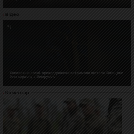
Відео
Ховався на сосні: прикордонники затримали жителя Київщини
біля кордону з Білоруссю
Коментар