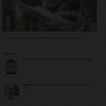
Про напад на військовослужбовців ТЦК на Львівщині
2025-02-19 11:31:54
Блоги
ERAZMUS+ МОЛОДІЖНІ ОБМІНИ – БІЛЬШЕ, НІЖ МАНДРІВКИ
Богдан Козійчук
Завдання ворога - показати, що війна «всюди», що тилу не
існує
Михайло Цимбалюк