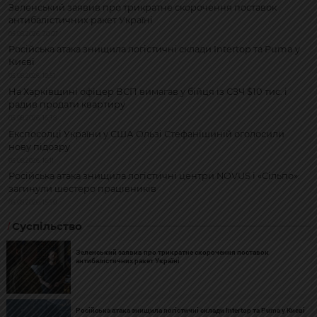
Зеленський заявив про трикратне скорочення поставок
антибалістичних ракет Україні
05.08.2026, 20:07
Російська атака знищила логістичні склади Intertop та Puma у
Києві
05.08.2026, 19:51
На Харківщині офіцер ВСП вимагав у бійця із СЗЧ $10 тис. і
радив продати квартиру
05.08.2026, 16:38
Експосолці України у США Ользі Стефанішиній оголосили
нову підозру
05.08.2026, 16:11
Російська атака знищила логістичні центри NOVUS і «Сільпо»:
загинули шестеро працівників
05.08.2026, 15:50
Суспільство
Зеленський заявив про трикратне скорочення поставок
антибалістичних ракет Україні
Російська атака знищила логістичні склади Intertop та Puma у Києві