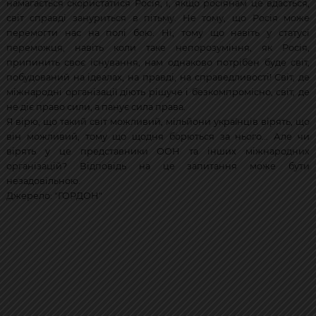
намагається скористатися Росія, і, якщо росіянам це вдасться,
світ справді зануриться в пітьму. Не тому, що Росія може
перемогти нас на полі бою. Ні, тому що навіть у статусі
переможця, навіть коли таке непорозуміння, як Росія,
припинить своє існування, нам однаково потрібен буде світ,
побудований на ідеалах, на правді, на справедливості! Світ, де
міжнародні організації діють рішуче і безкомпромісно, світ, де
не діє право сили, а панує сила права.
Я вірю, що такий світ можливий, мільйони українців вірять, що
він можливий, тому що щодня борються за нього... Але чи
вірять у це представники ООН та інших міжнародних
організацій? Відповідь на це запитання може бути
незадовільною.
Джерело: "ГОРДОН"