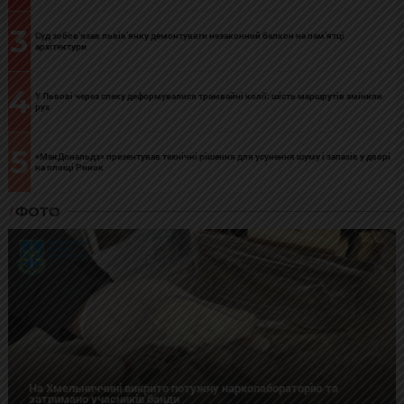
3
Суд зобов’язав львів’янку демонтувати незаконний балкон на пам’ятці
архітектури
4
У Львові через спеку деформувалися трамвайні колії: шість маршрутів змінили
рух
5
«МакДональдз» презентував технічні рішення для усунення шуму і запахів у дворі
на площі Ринок
ФОТО
На Хмельниччині викрито потужну нарколабораторію та
затримано учасників банди