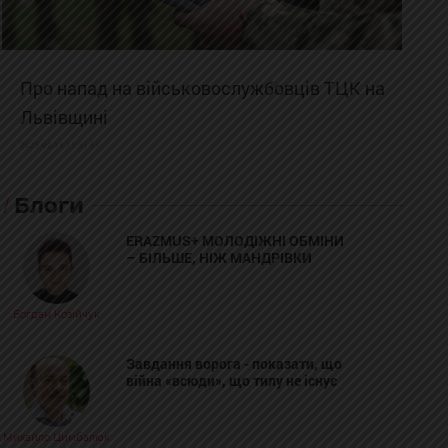
Про напад на військовослужбовців ТЦК на
Львівщині
2025-02-19 11:31:54
Блоги
ERAZMUS+ МОЛОДІЖНІ ОБМІНИ
– БІЛЬШЕ, НІЖ МАНДРІВКИ
Богдан Козійчук
Завдання ворога - показати, що
війна «всюди», що тилу не існує
Михайло Цимбалюк