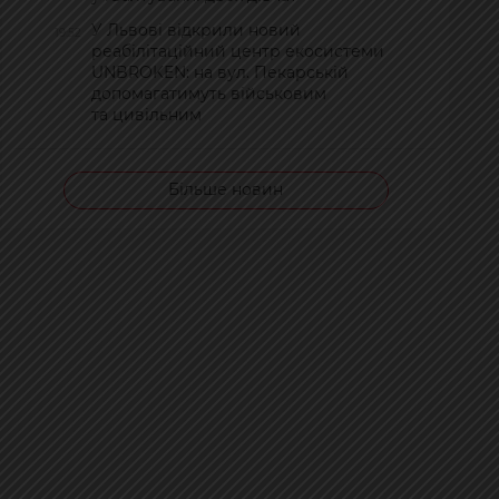
У Львові відкрили новий
19:52
реабілітаційний центр екосистеми
UNBROKEN: на вул. Пекарській
допомагатимуть військовим
та цивільним
Більше новин