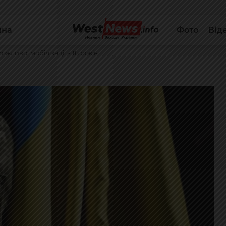
йна
Фото
Від
ливої мобілізації з 18 років