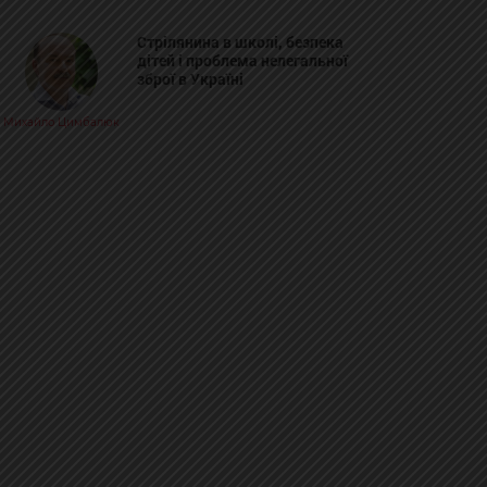
Стрілянина в школі, безпека
дітей і проблема нелегальної
зброї в Україні
Михайло Цимбалюк