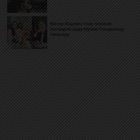
Віктор Ющенко став головою
Наглядовї ради Музею Голодомору-
геноциду