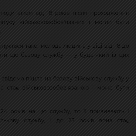
і люди віком від 18 років після проходження
атусу військовозобов'язаних і могли бути
.
нується таке: молода людина у віці від 18 до
ойти цю базову службу — у будь-який із цих
свідомо пішла на базову військову службу у
она стає військовозобов'язаною і може бути
4 років на цю службу, то її призивають і
ськову службу, і до 25 років вона стає