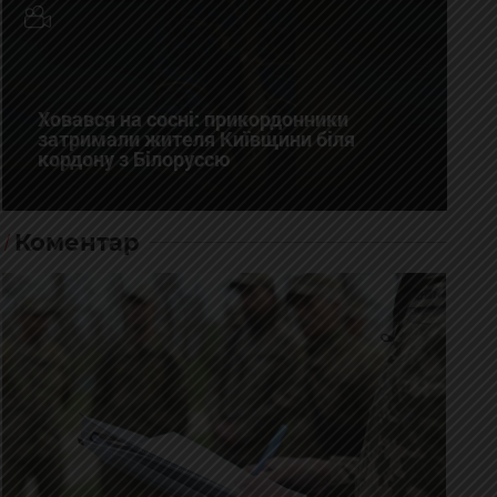
Ховався на сосні: прикордонники
затримали жителя Київщини біля
кордону з Білоруссю
Коментар