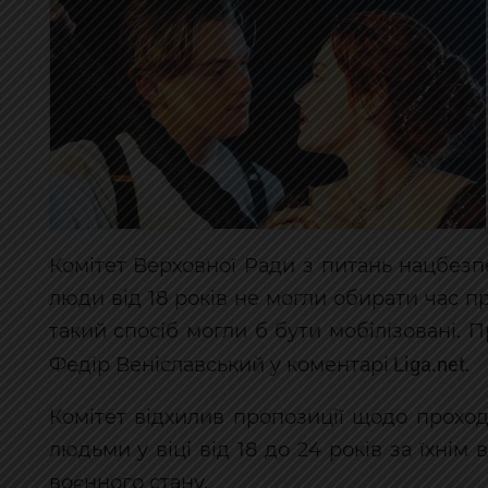
Комітет Верховної Ради з питань нацбезп
люди від 18 років не могли обирати час пр
такий спосіб могли б бути мобілізовані. 
Liga.net
Федір Веніславський у коментарі
.
Комітет відхилив пропозиції щодо прохо
людьми у віці від 18 до 24 років за їхнім
воєнного стану.