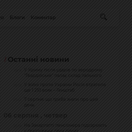
ео
Блоги
Коментар
Останні новини
У Криму після ударів по аеродрому
08:16
"Гвардійське" палає склад пального
У війні проти України Росія втратила
08:03
ще 1 210 вояк – Генштаб
7 серпня: що треба знати про цей
07:45
день
06 серпня , четвер
На Закарпатті пенсіонера підозрюють
20:38
у ґвалтуванні двох дівчат