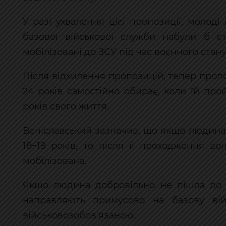
У разі ухвалення цієї пропозиції, молод
базової військової служби набули б ст
мобілізовані до ЗСУ під час воєнного стану
Після відхилення пропозицій, тепер пропо
24 років самостійно обирає, коли їй пр
років свого життя.
Веніславський зазначив, що якщо людина 
18−19 років, то після її проходження в
мобілізована.
Якщо людина добровільно не пішла до 2
направляють примусово на базову вій
військовозобов'язаною.