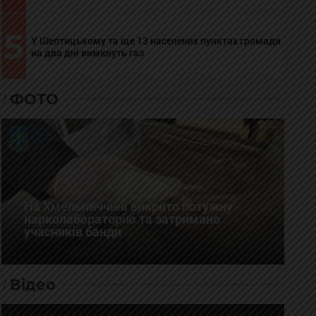
5
У Шептицькому та ще 13 населених пунктах громади
на два дні вимкнуть газ
ФОТО
На Хмельниччині викрито потужну
нарколабораторію та затримано
учасників банди
Відео