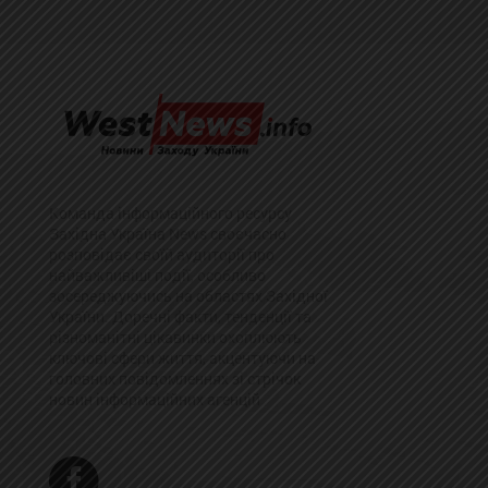
Команда інформаційного ресурсу
Західна Україна News своєчасно
розповідає своїй аудиторії про
найважливіші події, особливо
зосереджуючись на областях Західної
України. Доречні факти, тенденції та
різноманітні цікавинки охоплюють
ключові сфери життя, акцентуючи на
головних повідомленнях зі стрічок
новин інформаційних агенцій