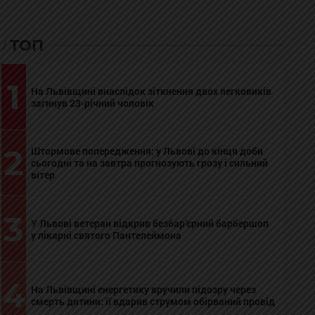
ТОП
1
На Львівщині внаслідок зіткнення двох легковиків
загинув 23-річний чоловік
2
Штормове попередження: у Львові до кінця доби
сьогодні та на завтра прогнозують грозу і сильний
вітер
3
У Львові ветеран відкрив безбар’єрний барбершоп
у лікарні святого Пантелеймона
4
На Львівщині енергетику вручили підозру через
смерть дитини: її вдарив струмом обірваний провід