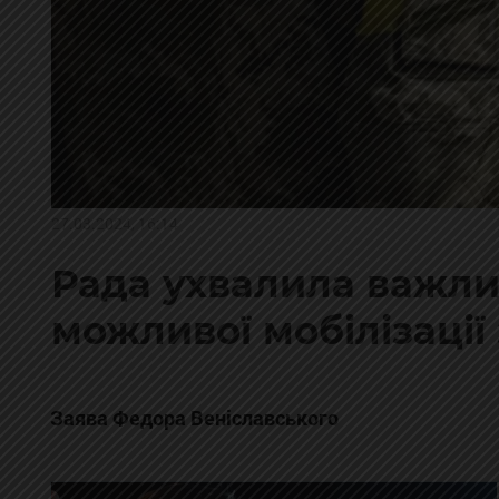
27.03.2024, 16:14
Рада ухвалила важл
можливої мобілізації 
Заява Федора Веніславського