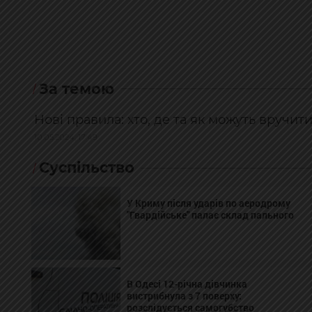
За темою
Нові правила: хто, де та як можуть вручити
10.05.2024, 17:49
Суспільство
У Криму після ударів по аеродрому
"Гвардійське" палає склад пального
В Одесі 12-річна дівчинка
вистрибнула з 7 поверху:
розслідується самогубство