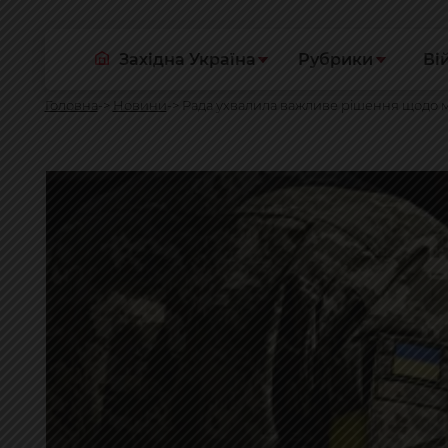
Західна Україна
Рубрики
Ві
Головна
Новини
Рада ухвалила важливе рішення щодо мож