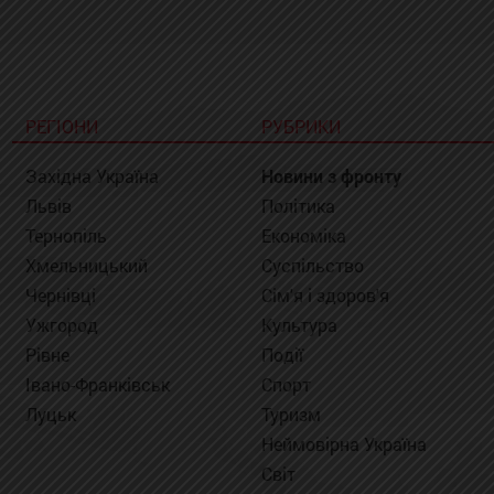
РЕГІОНИ
РУБРИКИ
Західна Україна
Новини з фронту
Львів
Політика
Тернопіль
Економіка
Хмельницький
Суспільство
Чернівці
Сім'я і здоров'я
Ужгород
Культура
Рівне
Події
Івано-Франківськ
Спорт
Луцьк
Туризм
Неймовірна Україна
Світ