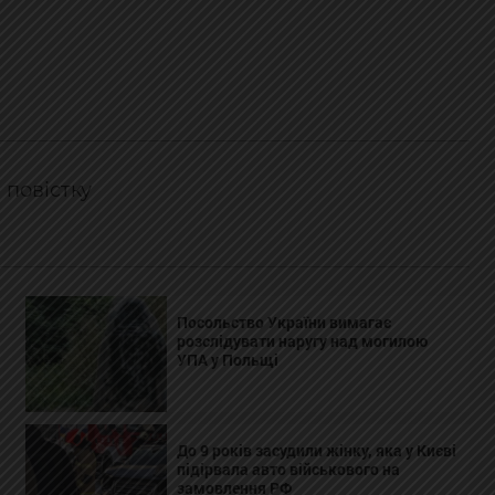
 повістку
Посольство України вимагає
розслідувати наругу над могилою
УПА у Польщі
До 9 років засудили жінку, яка у Києві
підірвала авто військового на
замовлення РФ