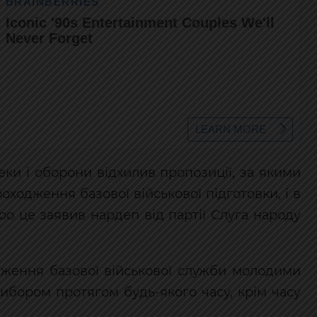
еки і оборони відхилив пропозиції, за якими
оходження базової військової підготовки, і в
Про це заявив нардеп від партії Слуга народу
дження базової військової служби молодими
 вибором протягом будь-якого часу, крім часу