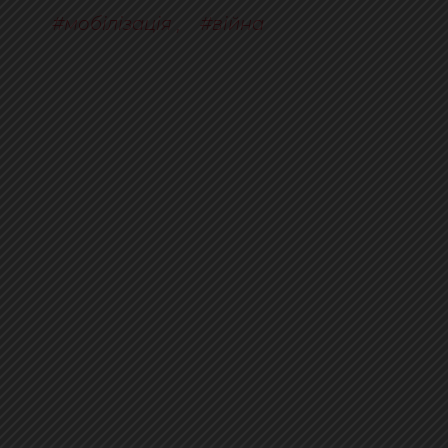
мобілізація
,
війна