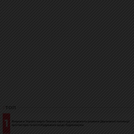
ТОП
1
Вперше в Україні мерія Львова через суд оскаржить рішення Державної інспекції
архітектури та містобудування щодо будівництва