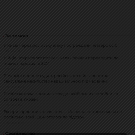
За темою
У Києві через російську атаку постраждали четверо осіб
08.08.2026, 08:53
Бійців штурмового полку «Скеля» почали переводити до
інших підрозділів ЗСУ
07.08.2026, 20:32
В Україні вперше судять російського військового за
сексуальне насильство над цивільною під час війни
07.08.2026, 16:47
Російська атака знищила склади найбільших виробників
сигарет в Україні
07.08.2026, 16:26
Експрикордонник після втечі з «Азовсталі» приєднався до
російської армії: ДБР оголосило підозру
07.08.2026, 13:47
Суспільство