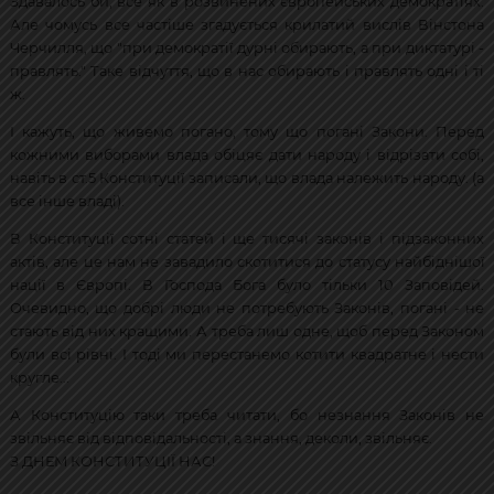
Здавалось би, все як в розвинених європейських демократіях.
Але чомусь все частіше згадується крилатий вислів Вінстона
Черчилля, що "при демократії дурні обирають, а при диктатурі -
правлять." Таке відчуття, що в нас обирають і правлять одні і ті
ж.
І кажуть, що живемо погано, тому що погані Закони. Перед
кожними виборами влада обіцяє дати народу і відрізати собі,
навіть в ст.5 Конституції записали, що влада належить народу. (а
все інше владі).
В Конституції сотні статей і ще тисячі законів і підзаконних
актів, але це нам не завадило скотитися до статусу найбіднішої
нації в Європі. В Господа Бога було тільки 10 Заповідей.
Очевидно, що добрі люди не потребують Законів, погані - не
стають від них кращими. А треба лиш одне, щоб перед Законом
були всі рівні. І тоді ми перестанемо котити квадратне і нести
кругле...
А Конституцію таки треба читати, бо незнання Законів не
звільняє від відповідальності, а знання, деколи, звільняє.
З ДНЕМ КОНСТИТУЦІЇ НАС!