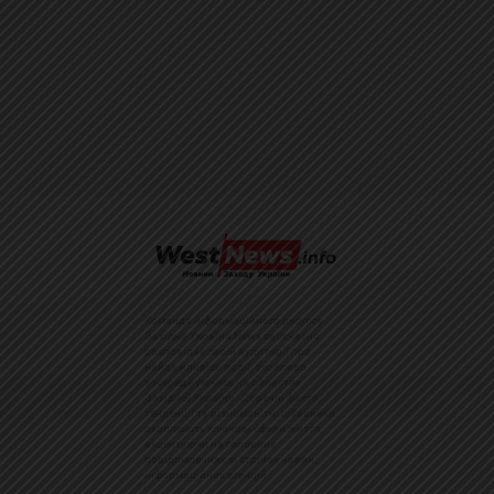
Команда інформаційного ресурсу
Західна Україна News своєчасно
розповідає своїй аудиторії про
найважливіші події, особливо
зосереджуючись на областях
Західної України. Доречні факти,
тенденції та різноманітні цікавинки
охоплюють ключові сфери життя,
акцентуючи на головних
повідомленнях зі стрічок новин
інформаційних агенцій