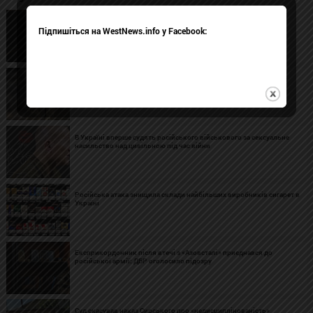
У Києві через російську атаку постраждали четверо осіб
Підпишіться на WestNews.info у Facebook:
Бійців штурмового полку «Скеля» почали переводити до інших
підрозділів ЗСУ
В Україні вперше судять російського військового за сексуальне
насильство над цивільною під час війни
Російська атака знищила склади найбільших виробників сигарет в
Україні
Експрикордонник після втечі з «Азовсталі» приєднався до
російської армії: ДБР оголосило підозру
Суд скасував наказ Сирського про «недисциплінованість»