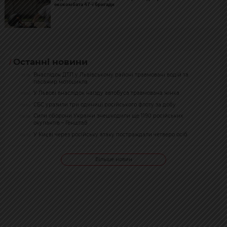
екскомбата 47-ї бригади
Останні новини
Внаслідок ДТП у Львівському районі травмовані водій та
10:18
пасажир мотоцикла
У Львові внаслідок наїзду автобуса травмована жінка
09:56
СБС уразили три одиниці російського флоту за добу
09:50
Сили оборони України знешкодили ще 1190 російських
08:58
окупантів – Генштаб
У Києві через російську атаку постраждали четверо осіб
08:53
Більше новин