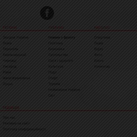
РЕГІОНИ
РУБРИКИ
НАГОЛОС
Західна Україна
Новини з фронту
Спецтема
Львів
Політика
Львів
Тернопіль
Економіка
Відео
Хмельницький
Суспільство
Фото
Чернівці
Сім'я і здоров'я
Блоги
Ужгород
Культура
Коментар
Рівне
Події
Івано-Франківськ
Спорт
Луцьк
Туризм
Неймовірна Україна
Світ
РЕДАКЦІЯ
Про нас
Реклама на сайті
Політика конфіденційності