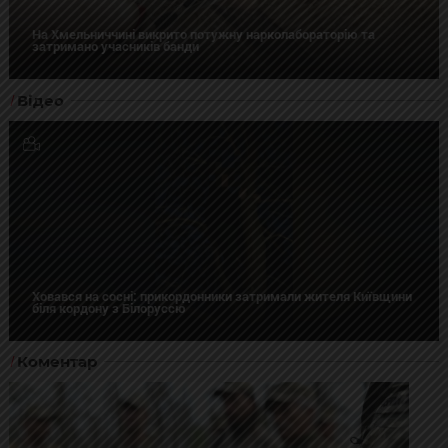
На Хмельниччині викрито потужну нарколабораторію та
затримано учасників банди
Відео
Ховався на сосні: прикордонники затримали жителя Київщини
біля кордону з Білоруссю
Коментар