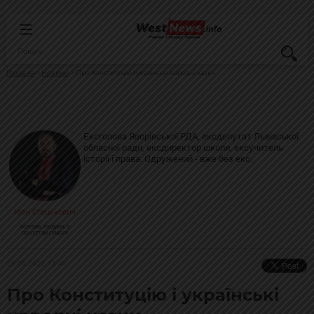
Головна
Новини
Про Конституцію і українські народні казки
Ексголова Яворівської РДА, ексдепутат Львівської
обласної ради, ексдиректор школи, ексучитель
історії і права. Одружений - вже без екс.
Іван Стецькович
ПОЛІТИК, ЛЮДИНА З
ПОЧУТТЯМ ГУМОРУ
29.06.2020, 15:40
Про Конституцію і українські