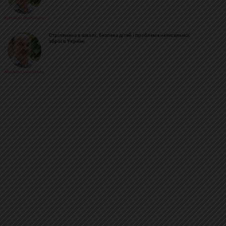
Михайло Цимбалюк
Стрілянина в школі, безпека дітей і проблема нелегальної
зброї в Україні
Михайло Цимбалюк