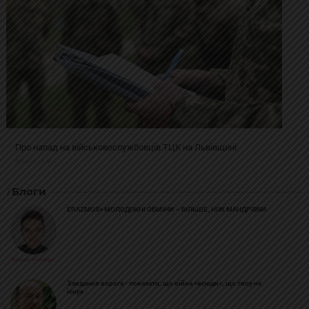
Про напад на військовослужбовців ТЦК на Львівщині
2025-02-19 11:31:54
Блоги
ERAZMUS+ МОЛОДІЖНІ ОБМІНИ – БІЛЬШЕ, НІЖ МАНДРІВКИ
Богдан Козійчук
Завдання ворога - показати, що війна «всюди», що тилу не
існує