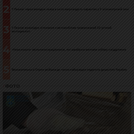
2
У Львові через випадок сказу в кота запровадять карантин у 5-кілометровій зоні
3
У Львові внаслідок зіткнення з автомобілем травмований 32-річний
мотоцикліст
4
«Нова пошта» звільнила працівників, які шваброю вигнали собаку з відділення
5
Вихователька зі Стрия увійшла до числа найкращих педагогів дошкілля України
ФОТО