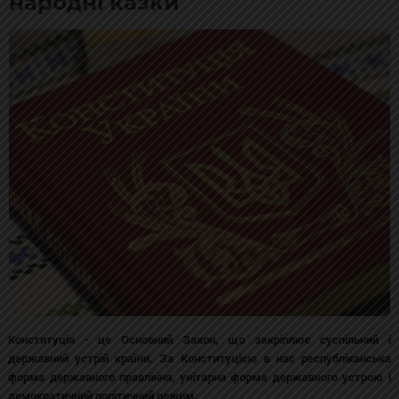
народні казки
Конституція - це Основний Закон, що закріплює суспільний і
державний устрій країни. За Конституцією в нас республіканська
форма державного правління, унітарна форма державного устрою і
демократичний політичний режим.