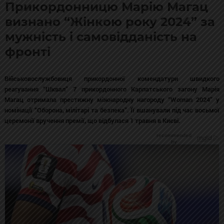
Прикордонницю Марію Магац
визнано “Жінкою року 2024” за
мужність і самовідданість на
фронті
Військовослужбовиця прикордонної комендатури швидкого
реагування “Шквал” 7 прикордонного Карпатського загону Марія
Магац отримала престижну міжнародну нагороду “Woman 2024” у
номінації “Оборона, мілітарі та безпека”. Її вшанували під час восьмої
церемонії вручення премії, що відбулася 1 травня в Києві.