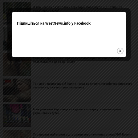
З тимчасово окупованих територій повернули ще чотирьох
українських дітей
Підпишіться на WestNews.info у Facebook:
Український стартап із корінням у Києві виробляє пакування з
грибів і конопель для світового ринку
Робить перші кроки: зірковий олень Борис почав ставати на
травмовану в двох ДТП ногу
Три доби на передовій і шлях назад до спорту: історія українського
захисника, яка зворушила мережу
Із окупованої Херсонщини вдалося повернути ще чотирьох
українських дітей
Українські майстрині відтворили сорочку полковника УНР Василя