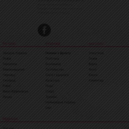
охоплюють ключові сфери життя,
акцентуючи на головних
повідомленнях зі стрічок новин
інформаційних агенцій
РЕГІОНИ
РУБРИКИ
НАГОЛОС
Західна Україна
Новини з фронту
Спецтема
Львів
Політика
Львів
Тернопіль
Економіка
Відео
Хмельницький
Суспільство
Фото
Чернівці
Сім'я і здоров'я
Блоги
Ужгород
Культура
Коментар
Рівне
Події
Івано-Франківськ
Спорт
Луцьк
Туризм
Неймовірна Україна
Світ
РЕДАКЦІЯ
Про нас