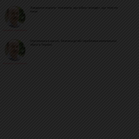
Завдання ворога - показати, що війна «всюди», що тилу не
існує
Михайло Цимбалюк
Стрілянина в школі, безпека дітей і проблема нелегальної
зброї в Україні
Михайло Цимбалюк