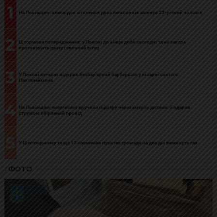
1
На Львівщині внаслідок зіткнення двох легковиків загинув 23-річний чоловік
2
Штормове попередження: у Львові до кінця доби сьогодні та на завтра
прогнозують грозу і сильний вітер
3
У Львові ветеран відкрив безбар’єрний барбершоп у лікарні святого
Пантелеймона
4
На Львівщині енергетику вручили підозру через смерть дитини: її вдарив
струмом обірваний провід
5
У Шептицькому та ще 13 населених пунктах громади на два дні вимкнуть газ
ФОТО