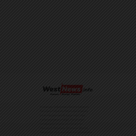
Команда інформаційного ресурсу
Західна Україна News своєчасно
розповідає своїй аудиторії про
найважливіші події, особливо
зосереджуючись на областях
Західної України. Доречні факти,
тенденції та різноманітні цікавинки