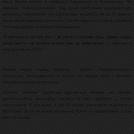
вона брала участь в евакуації поранених у Вовчанську. За
даними прикордонників, тоді вона врятувала щонайменше
десятьох побратимів, не втративши жодного. 10 та 15 травня
вона також надавала допомогу під час ворожих ударів, зокрема
після авіаудару на півночі Харківщини.
“Її присутність на полі бою — як світло в темряві. Вона тримає надію,
рятує життя і не вагається бути там, де небезпечно”
, — йдеться у
повідомленні ДПСУ.
Наразі Марія Магац служить у районі Серебрянського
лісництва, залишаючись в строю як медик, воїн і символ
незламної української жінки.
Премія “Woman” щорічно вручається жінкам, які своїми
досягненнями змінюють Україну та світ. Цьогоріч у Києві
нагородили 31 українку, а ще 10 жінок отримають відзнаки у
Брюсселі. За вісім років існування премії її лауреатками стали
вже 121 жінка.