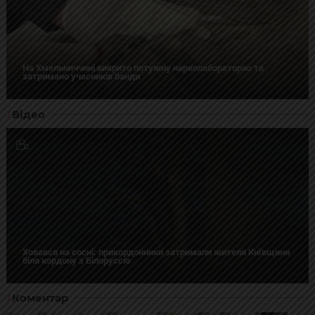
На Хмельниччині викрито потужну нарколабораторію та
затримано учасників банди
Відео
Ховався на сосні: прикордонники затримали жителя Київщини
біля кордону з Білоруссю
Коментар