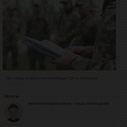
Про напад на військовослужбовців ТЦК на Львівщині
2025-02-19 11:31:54
Блоги
ERAZMUS+ МОЛОДІЖНІ ОБМІНИ – БІЛЬШЕ, НІЖ МАНДРІВКИ
Богдан Козійчук