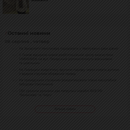
Вишиваного
Останні новини
06 серпня , четвер
На Закарпатті пенсіонера підозрюють у ґвалтуванні двох дівчат
20:38
У Львові відкрили новий реабілітаційний центр екосистеми
19:52
UNBROKEN: на вул. Пекарській допомагатимуть військовим
та цивільним
На Львівщині енергетику вручили підозру через смерть дитини:
19:41
її вдарив струмом обірваний провід
На громадських слуханнях розкритикували плани масштабної
18:27
забудови Сокільників
СБУ уразили дронами два патрульні кораблі ФСБ РФ:
18:18
"Балаклава" та "Керч"
Більше новин