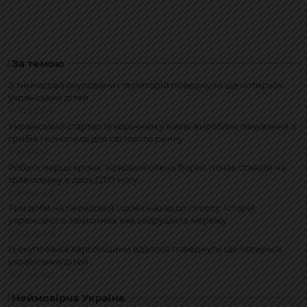
За темою
З тимчасово окупованих територій повернули ще чотирьох
українських дітей
31.07.2026, 22:44
Український стартап із корінням у Києві виробляє пакування з
грибів і конопель для світового ринку
12.06.2026, 14:16
Робить перші кроки: зірковий олень Борис почав ставати на
травмовану в двох ДТП ногу
02.06.2026, 15:18
Три доби на передовій і шлях назад до спорту: історія
українського захисника, яка зворушила мережу
29.05.2026, 14:33
Із окупованої Херсонщини вдалося повернути ще чотирьох
українських дітей
25.05.2026, 16:57
Неймовірна Україна