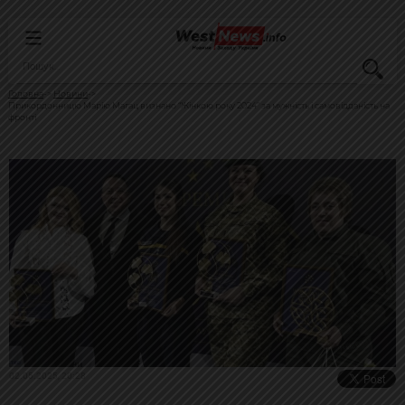
Головна
Новини
Прикордонницю Марію Магац визнано “Жінкою року 2024” за мужність і самовідданість на
фронті
02.05.2025, 20:28