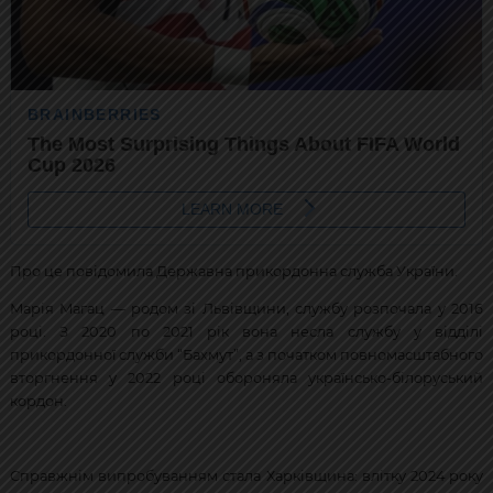
Про це повідомила Державна прикордонна служба України.
Марія Магац — родом зі Львівщини, службу розпочала у 2016
році. З 2020 по 2021 рік вона несла службу у відділі
прикордонної служби “Бахмут”, а з початком повномасштабного
вторгнення у 2022 році обороняла українсько-білоруський
кордон.
Справжнім випробуванням стала Харківщина: влітку 2024 року