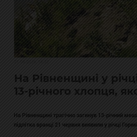
21.06.2026, 18:32
На Рівненщині у річц
13-річного хлопця, я
На Рівненщині трагічно загинув 13-річний меш
підлітка вранці 21 червня виявили у річці Горин