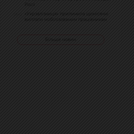
Росії
«Укрзалізниця» припинила щомісячні
09:42
виплати мобілізованим працівникам
Більше новин