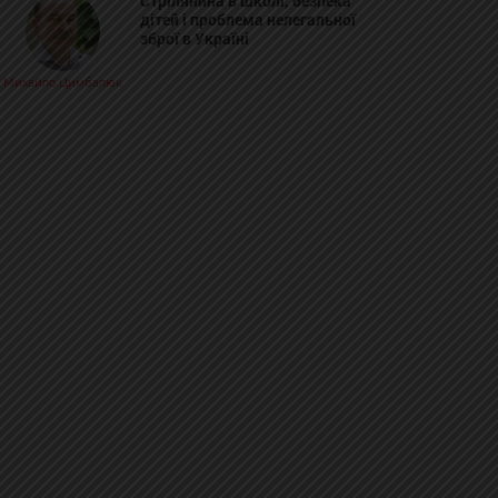
Стрілянина в школі, безпека
дітей і проблема нелегальної
зброї в Україні
Михайло Цимбалюк