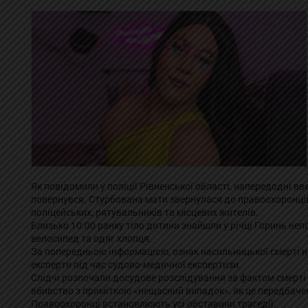
Як повідомили у поліції Рівненської області, напередодні вв
повернувся. Стурбована мати звернулася до правоохоронців,
поліцейських, рятувальників та місцевих жителів.
Близько 10:00 ранку тіло дитини знайшли у річці Горинь не
велосипед та одяг хлопця.
За попередньою інформацією, ознак насильницької смерті на
експерти під час судово-медичної експертизи.
Слідчі розпочали досудове розслідування за фактом смерті
вбивство з приміткою «нещасний випадок», як це передбаче
Правоохоронці встановлюють усі обставини трагедії.