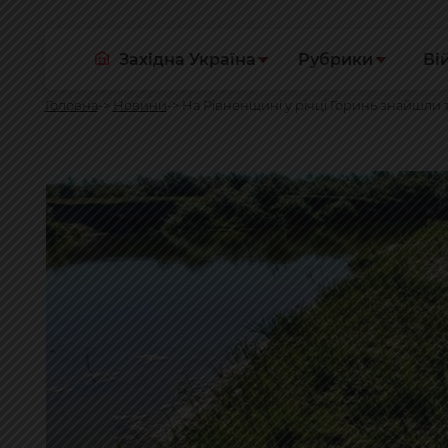
Західна Україна
Рубрики
Ві
Головна
Новини
На Рівненщині у річці Горинь знайшли т