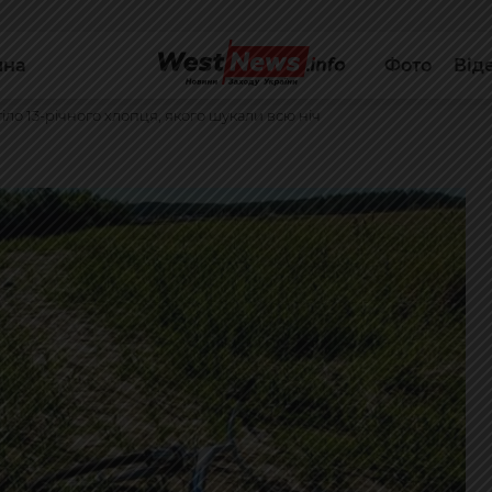
йна
Фото
Від
іло 13-річного хлопця, якого шукали всю ніч