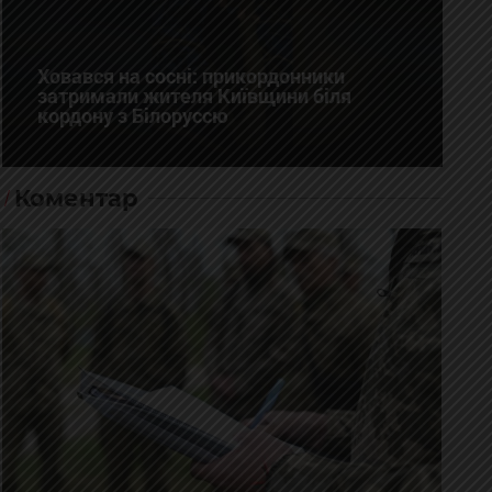
Ховався на сосні: прикордонники
затримали жителя Київщини біля
кордону з Білоруссю
Коментар