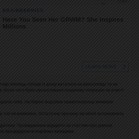
ечері хлопець поїхав із дому кататися на велосипеді та не
 після чого було організовано пошукову операцію за участі
подалік села. На березі водойми правоохоронці виявили
 тілі не виявлено. Остаточну причину загибелі встановлять
 дитини. Провадження відкрито за статтею про умисне
но процедурою в подібних випадках.