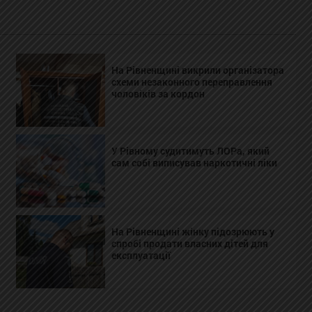
На Рівненщині викрили організатора
схеми незаконного переправлення
чоловіків за кордон
У Рівному судитимуть ЛОРа, який
сам собі виписував наркотичні ліки
На Рівненщині жінку підозрюють у
спробі продати власних дітей для
експлуатації