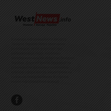
Команда інформаційного ресурсу
Західна Україна News своєчасно
розповідає своїй аудиторії про
найважливіші події, особливо
зосереджуючись на областях Західної
України. Доречні факти, тенденції та
різноманітні цікавинки охоплюють
ключові сфери життя, акцентуючи на
головних повідомленнях зі стрічок
новин інформаційних агенцій