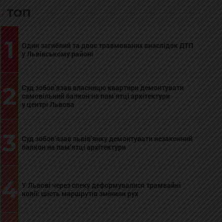
ТОП
1
Один загиблий та двоє травмованих внаслідок ДТП
у Львівському районі
2
Суд зобов’язав власницю квартири демонтувати
самовільний балкон на пам’ятці архітектури
у центрі Львова
3
Суд зобов’язав львів’янку демонтувати незаконний
балкон на пам’ятці архітектури
4
У Львові через спеку деформувалися трамвайні
колії: шість маршрутів змінили рух