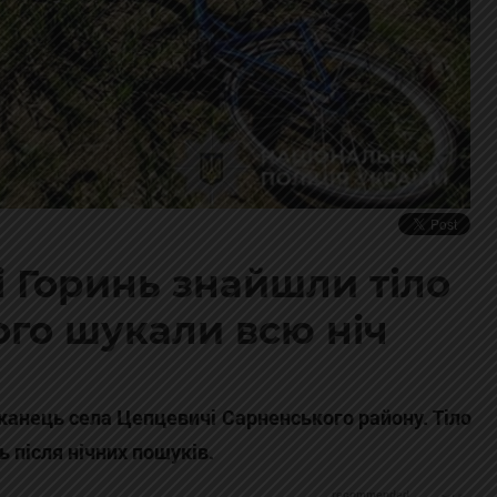
і Горинь знайшли тіло
кого шукали всю ніч
канець села Цепцевичі Сарненського району. Тіло
ь після нічних пошуків.