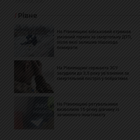
07.07.2026, 16:50
Рівне
На Рівненщині військовий отримав
умовний термін за смертельну ДТП,
після якої залишив пішохода
помирати
На Рівненщині сержанта ЗСУ
засудили до 3,5 року ув’язнення за
смертельний постріл у побратима
На Рівненщині рятувальники
визволили 15-річну дівчину із
зачиненого поштомату