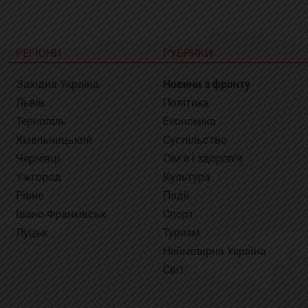
РЕГІОНИ
РУБРИКИ
Західна Україна
Новини з фронту
Львів
Політика
Тернопіль
Економіка
Хмельницький
Суспільство
Чернівці
Сім'я і здоров'я
Ужгород
Культура
Рівне
Події
Івано-Франківськ
Спорт
Луцьк
Туризм
Неймовірна Україна
Світ