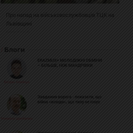
Про напад на військовослужбовців ТЦК на
Львівщині
2025-02-19 11:31:54
Блоги
ERAZMUS+ МОЛОДІЖНІ ОБМІНИ
– БІЛЬШЕ, НІЖ МАНДРІВКИ
Богдан Козійчук
Завдання ворога - показати, що
війна «всюди», що тилу не існує
Михайло Цимбалюк