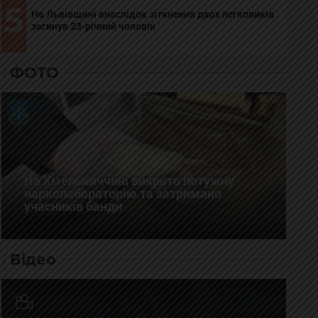
5
На Львівщині внаслідок зіткнення двох легковиків
загинув 23-річний чоловік
ФОТО
На Хмельниччині викрито потужну
нарколабораторію та затримано
учасників банди
Відео