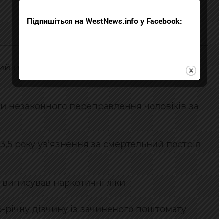
Підпишіться на WestNews.info у Facebook:
й термін за смертельну ДТП, після якої
и незаконного переправлення чоловіків за
3,5 року ув’язнення за смертельний постріл
 виписував наркотичні ліки
-річну дівчину із зачиненого поштомату