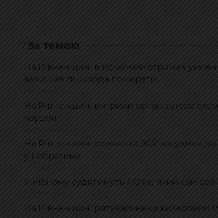
За темою
На Рівненщині військовий отримав умовни
залишив пішохода помирати
05.08.2026, 19:26
На Рівненщині викрили організатора схем
кордон
29.07.2026, 10:48
На Рівненщині сержанта ЗСУ засудили до 
у побратима
13.07.2026, 13:29
У Рівному судитимуть ЛОРа, який сам собі
11.07.2026, 20:28
На Рівненщині рятувальники визволили 15