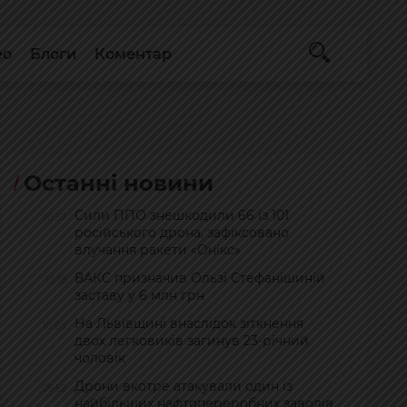
ео
Блоги
Коментар
Останні новини
Сили ППО знешкодили 66 із 101
10:37
російського дрона, зафіксовано
влучання ракети «Онікс»
ВАКС призначив Ользі Стефанішиній
10:18
заставу у 6 млн грн
На Львівщині внаслідок зіткнення
10:05
двох легковиків загинув 23-річний
чоловік
Дрони вкотре атакували один із
09:52
найбільших нафтопереробних заводів