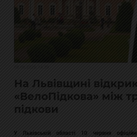
08.06.2026, 14:39
На Львівщині відкри
«ВелоПідкова» між т
підкови
У Львівській області 10 червня офіцій