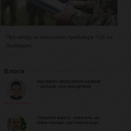
Про напад на військовослужбовців ТЦК на
Львівщині
2025-02-19 11:31:54
Блоги
ERAZMUS+ МОЛОДІЖНІ ОБМІНИ
– БІЛЬШЕ, НІЖ МАНДРІВКИ
Богдан Козійчук
Завдання ворога - показати, що
війна «всюди», що тилу не існує