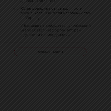
адвокатів Зінченка
ЄС запровадив нові санкції проти
19:14
російського ВПК після масованих атак
на Україну
У Варшаві не відбудеться український
17:17
Gremi Borsch Fest: організаторам
відмовили всі майданчики
Більше новин