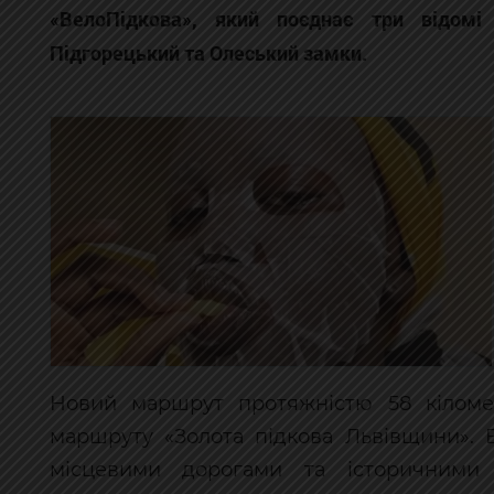
«ВелоПідкова», який поєднає три відомі 
Підгорецький та Олеський замки.
Новий маршрут протяжністю 58 кіломет
маршруту «Золота підкова Львівщини». 
місцевими дорогами та історичними 