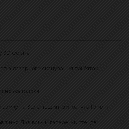
у 3D форматі
оп з лазерного сканування пам’яток
рянська толока
 замку на Золочівщині витратять 10 млн
вління Львівській галереї мистецтв