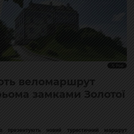
ють веломаршрут
рьома замками Золотої
но презентують новий туристичний маршрут