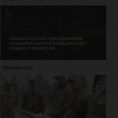
Ховався на сосні: прикордонники
затримали жителя Київщини біля
кордону з Білоруссю
Коментар