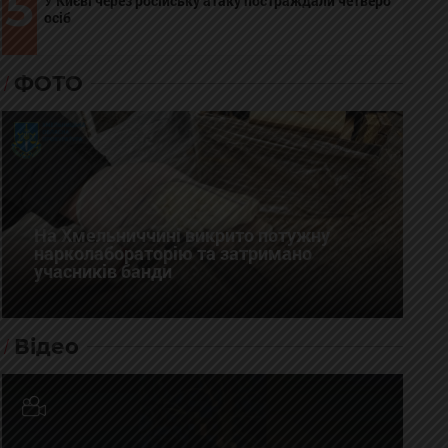
5
У Києві через російську атаку постраждали четверо
осіб
ФОТО
На Хмельниччині викрито потужну
нарколабораторію та затримано
учасників банди
Відео