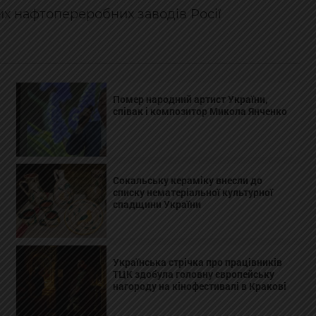
их нафтопереробних заводів Росії
Помер народний артист України,
співак і композитор Микола Янченко
Сокальську кераміку внесли до
списку нематеріальної культурної
спадщини України
Українська стрічка про працівників
ТЦК здобула головну європейську
нагороду на кінофестивалі в Кракові