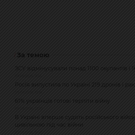
За темою
ЗСУ відмінусували понад 1100 окупантів і 
09.08.2026, 11:54
Росія випустила по Україні 219 дронів і р
09.08.2026, 10:16
61% українців готові терпіти війну
08.08.2026, 23:30
В Україні вперше судять російського війс
цивільною під час війни
07.08.2026, 16:47