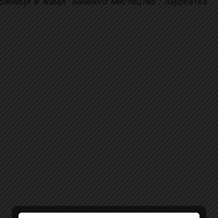
жниця в жанрі "наївного мистецтва"; лауреатка