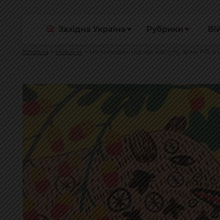
Західна Україна
Рубрики
Ві
Головна
Новини
На Київщині під час наступу армії РФ з