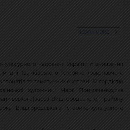
о-культурного надбання України є знищення
ни дні Іванківського історико-краєзнавчого
експонатів та тематичних експозицій гордістю
аїнської художниці Марії Примаченко,яка
нківського(зараз-Вишгородського) району
рка Вишгородського історико-культурного