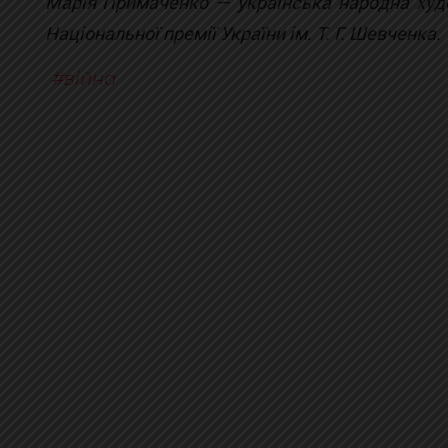
Марія Примаченко — українська народна худо
Національної премії України ім. Т. Г. Шевченка.
війна