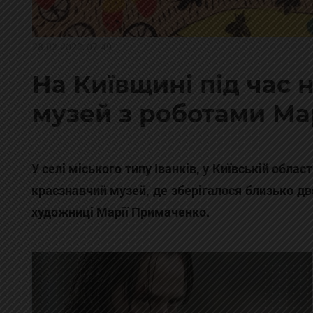
28.02.2022, 07:49
На Київщині під час н
музей з роботами Ма
У селі міського типу Іванків, у Київській област
краєзнавчий музей, де зберігалося близько дв
художниці Марії Примаченко.