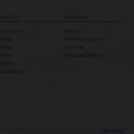
НАГОЛОС
РЕДАКЦІЯ
Спецтема
Про нас
Львів
Реклама на сайті
Відео
Політика
Фото
конфіденційності
Блоги
Коментар
© 2018—2026 westnews.info Розробка та підтримка
BDS-studio