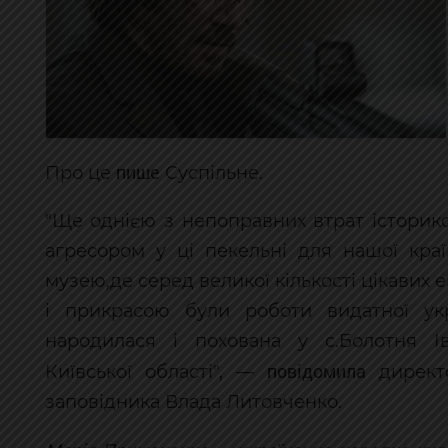
пише
Про це
Суспільне.
"Ще однією з непоправних втрат історик
агресором у ці пекельні для нашої краї
музею,де серед великої кількості цікавих 
і прикрасою були роботи видатної укр
народилася і похована у с.Болотня Іва
повідомила
Київської області", —
директо
заповідника Влада Литовченко.