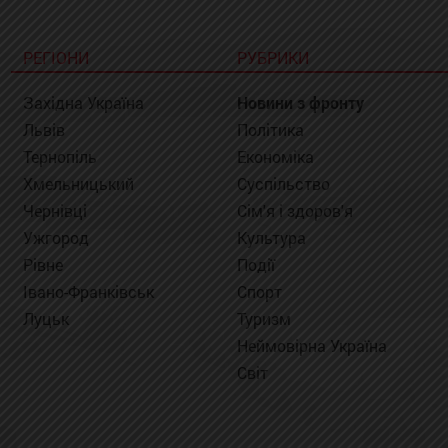
РЕГІОНИ
РУБРИКИ
Західна Україна
Новини з фронту
Львів
Політика
Тернопіль
Економіка
Хмельницький
Суспільство
Чернівці
Сім'я і здоров'я
Ужгород
Культура
Рівне
Події
Івано-Франківськ
Спорт
Луцьк
Туризм
Неймовірна Україна
Світ