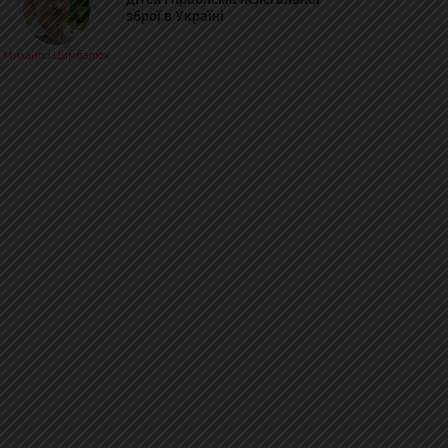
зброї в Україні
Михайло Цимбалюк