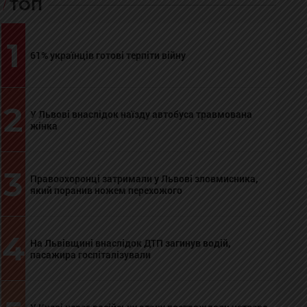
ТОП
1
61% українців готові терпіти війну
2
У Львові внаслідок наїзду автобуса травмована
жінка
3
Правоохоронці затримали у Львові зловмисника,
який поранив ножем перехожого
4
На Львівщині внаслідок ДТП загинув водій,
пасажира госпіталізували