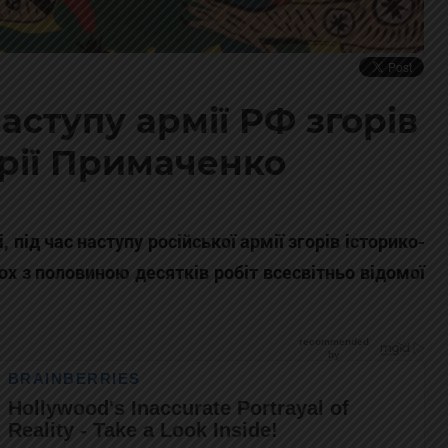
аступу армії РФ згорів
рії Примаченко
і, під час наступу російської армії згорів історико-
ох з половиною десятків робіт всесвітньо відомої