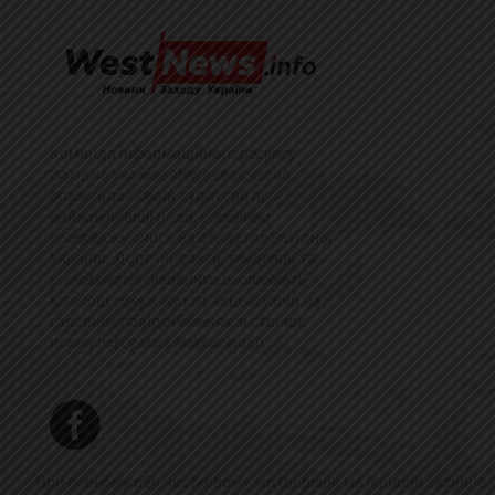
Команда інформаційного ресурсу
Західна Україна News своєчасно
розповідає своїй аудиторії про
найважливіші події, особливо
зосереджуючись на областях Західної
України. Доречні факти, тенденції та
різноманітні цікавинки охоплюють
ключові сфери життя, акцентуючи на
головних повідомленнях зі стрічок
новин інформаційних агенцій
При повному або частковому відтворенні матеріалів активне