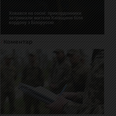
Ховався на сосні: прикордонники
затримали жителя Київщини біля
кордону з Білоруссю
Коментар