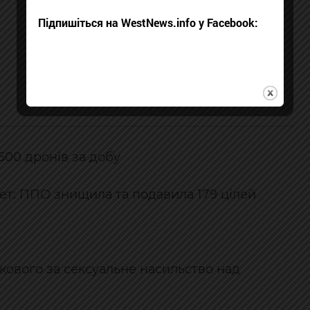
Підпишіться на WestNews.info у Facebook:
1600 дронів за добу
акет: ППО знищила та подавила 179 цілей
ькового за сексуальне насильство над