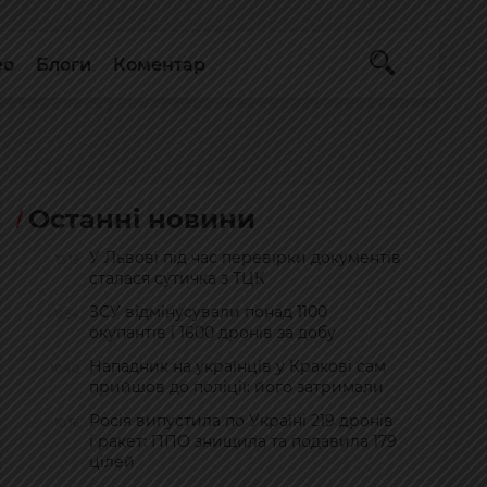
ео
Блоги
Коментар
Останні новини
У Львові під час перевірки документів
13:19
сталася сутичка з ТЦК
ЗСУ відмінусували понад 1100
11:54
окупантів і 1600 дронів за добу
Нападник на українців у Кракові сам
10:40
прийшов до поліції: його затримали
Росія випустила по Україні 219 дронів
10:16
і ракет: ППО знищила та подавила 179
цілей