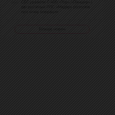
СБС уразили С-400, «Тор», «Панцир» і
09:44
дві російські РЛС: «Мадяр» розповів
про нічну операцію
Більше новин