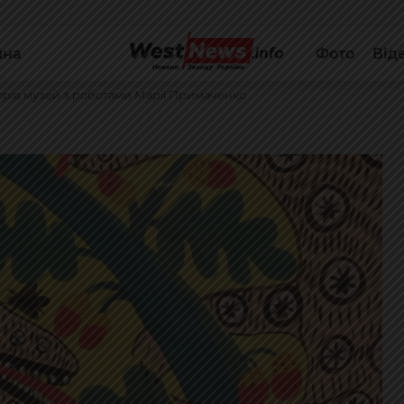
йна
Фото
Від
горів музей з роботами Марії Примаченко