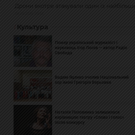
Дрони вкотре атакували один із найбільш
06.08.2026, 09:52
Культура
Помер український журналіст і
науковець Ігор Лосєв — автор Радіо
Свобода
Вадим Яценко очолив Національний
хор імені Григорія Верьовки
Наталія Половинка залишилася
керівницею театру «Слово і голос»
після конкурсу