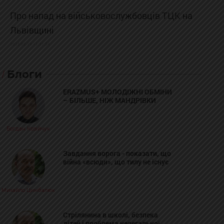
Про напад на військовослужбовців ТЦК на
Львівщині
2025-02-19 11:31:54
Блоги
ERAZMUS+ МОЛОДІЖНІ ОБМІНИ
– БІЛЬШЕ, НІЖ МАНДРІВКИ
Богдан Козійчук
Завдання ворога - показати, що
війна «всюди», що тилу не існує
Михайло Цимбалюк
Стрілянина в школі, безпека
дітей і проблема нелегальної