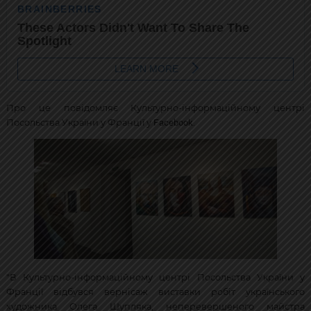
Про це повідомляє Культурно-інформаційному центрі
Facebook
Посольства України у Франції у
.
"В Культурно-інформаційному центрі Посольства України у
Франції відбувся вернісаж виставки робіт українського
художника Олега Шупляка, неперевершеного майстра