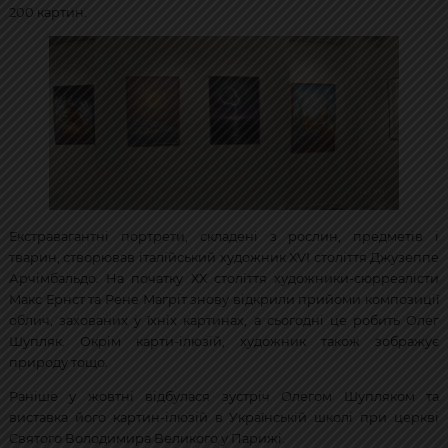
200 картин.
Екстравагантні портрети, складені з рослин, предметів і
тварин, створював італійський художник XVI століття Джузеппе
Арчімбальдо. На початку XX століття художники-сюрреалісти
Макс Ернст та Рене Магріт знову відкрили прийоми композиції
облич, захованих у їхніх картинах, а сьогодні це робить Олег
Шупляк. Окрім карти-ілюзій, художник також зображує
природу тощо.
Раніше у жовтні відбулася зустріч Олегом Шупляком та
виставка його картин-ілюзій в Українській школі при церкві
Святого Володимира Великого у Парижі.