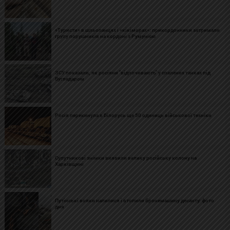
«Туристи» в шльопанцях і «кікіморах»: прикордонники затримали
групу порушників на кордоні з Румунією
ЗСУ показали, як росіяни "відпочивають" у спалених танках під
Вугледаром
Росія перекинула в Білорусь ще 50 одиниць військової техніки
Супутникові знімки виявили велику російську колону на
Харківщині
Путінські вояки напилися і втопили бронемашину десанту: фото
дня