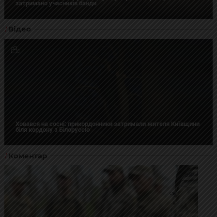
затримано учасників банди
Відео
Ховався на сосні: прикордонники затримали жителя Київщини
біля кордону з Білоруссю
Коментар