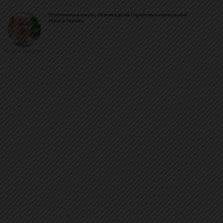
Стрілянина в школі, безпека дітей і проблема нелегальної
зброї в Україні
Михайло Цимбалюк