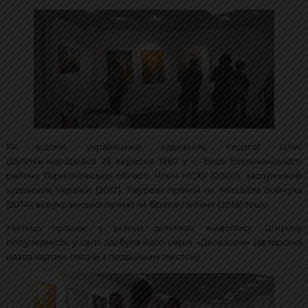
Як відомо, український художник, педагог Олег
Шупляк народився 23 вересня 1967 у с. Біще Бережанського
району Тернопільської області. Член НСХУ (2000), заслужений
художник України (2017). Лауреат премій ім. Михайла Бойчука
(2014), всеукраїнської премії ім. братів Лепких (2018) тощо.
Митець працює у різних ділянках живопису. Широку
популярність у світі здобула його серія «Двовзори» (авторська
назва картин-ілюзій з подвійним змістом).