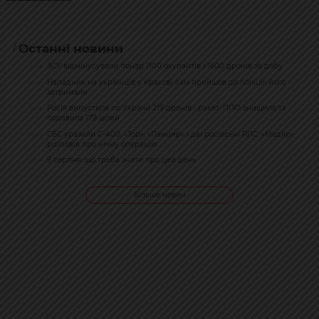
Останні новини
ЗСУ відмінусували понад 1100 окупантів і 1600 дронів за добу
11:54
Нападник на українців у Кракові сам прийшов до поліції: його
10:40
затримали
Росія випустила по Україні 219 дронів і ракет: ППО знищила та
10:16
подавила 179 цілей
СБС уразили С-400, «Тор», «Панцир» і дві російські РЛС: «Мадяр»
09:44
розповів про нічну операцію
9 серпня: що треба знати про цей день
07:55
Більше новин