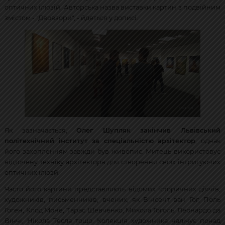
оптичних ілюзій. Авторська назва виставки картин з подвійним
змістом - "Двовзори", - йдеться у дописі.
Як зазначається,
Олег Шупляк закінчив Львівський
політехнічний інститут за спеціальністю архітектор
, однак
його захопленням завжди був живопис. Митець використовує
відточену техніку архітектора для створення своїх інтригуючих
оптичних ілюзй.
Часто його картини представляють відомих історичних діячів,
художників, письменників, вчених, як Вінсент ван Гог, Поль
Гоген, Клод Моне, Тарас Шевченко, Микола Гоголь, Леонардо да
Вінчі, Нікола Тесла тощо. Колекція художника налічує понад