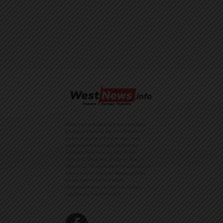
Команда інформаційного ресурсу
Західна Україна News своєчасно
розповідає своїй аудиторії про
найважливіші події, особливо
зосереджуючись на областях
Західної України. Доречні факти,
тенденції та різноманітні цікавинки
охоплюють ключові сфери життя,
акцентуючи на головних
повідомленнях зі стрічок новин
інформаційних агенцій