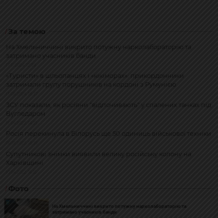
За темою
На Хмельниччині викрито потужну нарколабораторію та
затримано учасників банди
17.11.2024, 12:39
«Туристи» в шльопанцях і «кікіморах»: прикордонники
затримали групу порушників на кордоні з Румунією
13.08.2024, 18:37
ЗСУ показали, як росіяни "відпочивають" у спалених танках під
Вугледаром
15.04.2023, 14:21
Росія перекинула в Білорусь ще 50 одиниць військової техніки
06.01.2023, 18:36
Супутникові знімки виявили велику російську колону на
Харківщині
10.04.2022, 16:15
Фото
На Хмельниччині викрито потужну нарколабораторію та
затримано учасників банди