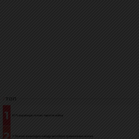
ТОП
1
61% українців готові терпіти війну
2
У Львові внаслідок наїзду автобуса травмована жінка