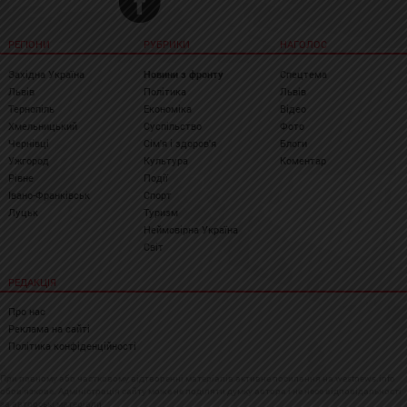
РЕГІОНИ
РУБРИКИ
НАГОЛОС
Західна Україна
Новини з фронту
Спецтема
Львів
Політика
Львів
Тернопіль
Економіка
Відео
Хмельницький
Суспільство
Фото
Чернівці
Сім'я і здоров'я
Блоги
Ужгород
Культура
Коментар
Рівне
Події
Івано-Франківськ
Спорт
Луцьк
Туризм
Неймовірна Україна
Світ
РЕДАКЦІЯ
Про нас
Реклама на сайті
Політика конфіденційності
При повному або частковому відтворенні матеріалів активне посилання на westnews.info
обов'язкове. Адміністрація сайту може не поділяти думку автора і не несе відповідальності
за авторські матеріали.