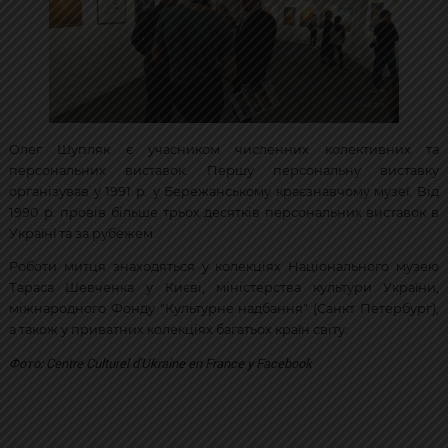
Олег Шупляк є учасником численних колективних та
персональних виставок. Першу персональну виставку
організував у 1991 р. у Бережанському краєзнавчому музеї. Від
1990 р. провів більше трьох десятків персональних виставок в
Українї та за рубежем.
Роботи митця знаходяться у колекціях Національного музею
Тараса Шевченка у Києві, міністерства культури України,
міжнародного Фонду "Культурне надбання" (Санкт Петербург),
а також у приватних колекціях багатьох країн світу.
Фото: Centre Culturel d'Ukraine en France у Facebook