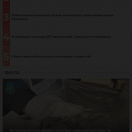
3
Правоохоронці затримали у Львові зловмисника, який поранив ножем
перехожого
4
На Львівщині внаслідок ДТП загинув водій, пасажира госпіталізували
5
У Києві через російську атаку постраждали четверо осіб
ФОТО
На Хмельниччині викрито потужну нарколабораторію та