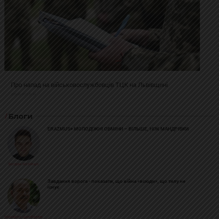
Про напад на військовослужбовців ТЦК на Львівщині
2025-02-19 11:31:54
Блоги
ERAZMUS+ МОЛОДІЖНІ ОБМІНИ – БІЛЬШЕ, НІЖ МАНДРІВКИ
Богдан Козійчук
Завдання ворога - показати, що війна «всюди», що тилу не
існує
Михайло Цимбалюк