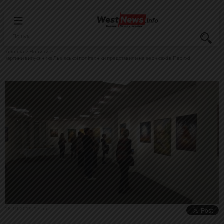
Головна
Новини
Картини випускника Львівської політехніки представили на вернісажі в Парижі
18.10.2019, 17:55