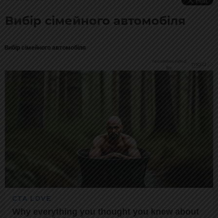
Вибір сімейного автомобіля
Вибір сімейного автомобіля