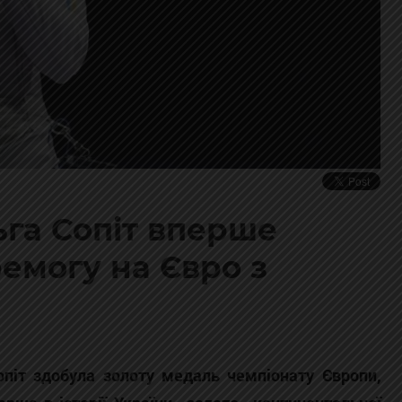
ьга Сопіт вперше
емогу на Євро з
опіт здобула золоту медаль чемпіонату Європи,