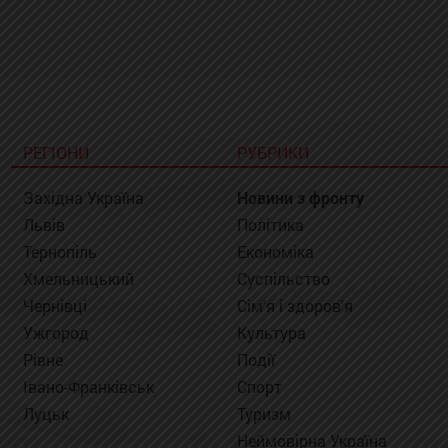
РЕГІОНИ
РУБРИКИ
Західна Україна
Новини з фронту
Львів
Політика
Тернопіль
Економіка
Хмельницький
Суспільство
Чернівці
Сім'я і здоров'я
Ужгород
Культура
Рівне
Події
Івано-Франківськ
Спорт
Луцьк
Туризм
Неймовірна Україна