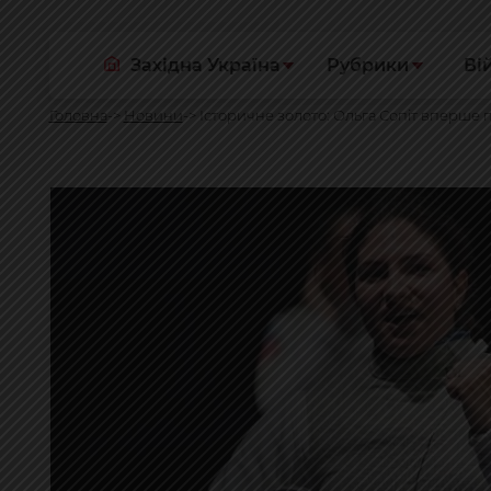
Західна Україна
Рубрики
Ві
Головна
Новини
Історичне золото: Ольга Сопіт вперше 