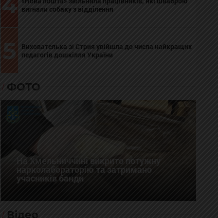
4
«Нова пошта» звільнила працівників, які шваброю
вигнали собаку з відділення
5
Вихователька зі Стрия увійшла до числа найкращих
педагогів дошкілля України
ФОТО
На Хмельниччині викрито потужну
нарколабораторію та затримано
учасників банди
Відео