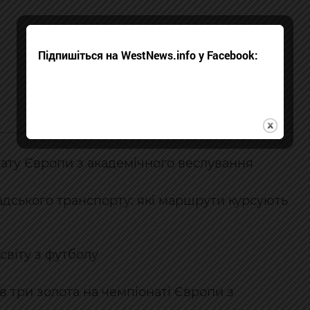
Підпишіться на WestNews.info у Facebook:
ату Європи з академічного веслування
адського транспорту: які маршрути курсують
 світу з футболу
 три золота на чемпіонаті Європи з