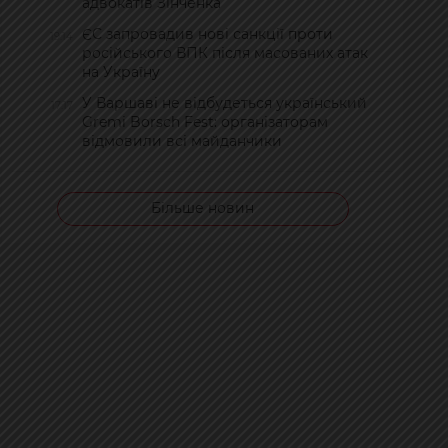
адвокатів Зінченка
ЄС запровадив нові санкції проти
19:14
російського ВПК після масованих атак
на Україну
У Варшаві не відбудеться український
17:17
Gremi Borsch Fest: організаторам
відмовили всі майданчики
Більше новин