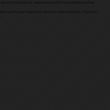
е бронзу в особистих змаганнях шаблісток виборола Аліна
аме цього разу їй вдалося здобути золоту медаль. Раніше її
.