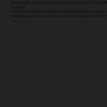
Ця нагорода стала другою для України на Євро-2026: раніш
Комащук.
Для Сопіт це вже п’ята участь у чемпіонатах Європи, однак с
найвищим досягненням було золото молодіжного Євро-2023
спорт