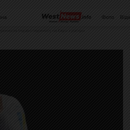
йна
Фото
Від
принесла Україні перемогу на Євро з рапіри