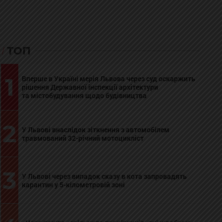
ТОП
1
Вперше в Україні мерія Львова через суд оскаржить
рішення Державної інспекції архітектури
та містобудування щодо будівництва
2
У Львові внаслідок зіткнення з автомобілем
травмований 32-річний мотоцикліст
3
У Львові через випадок сказу в кота запровадять
карантин у 5-кілометровій зоні