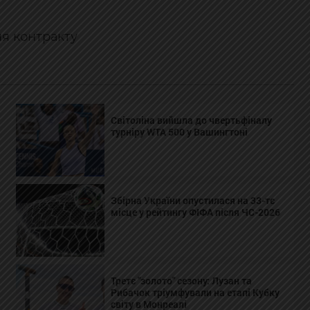
ня контракту
Світоліна вийшла до чвертьфіналу
турніру WTA 500 у Вашингтоні
Збірна України опустилася на 33-тє
місце у рейтингу ФІФА після ЧС-2026
Третє "золото" сезону: Лузан та
Рибачок тріумфували на етапі Кубку
світу в Монреалі