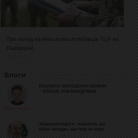
Про напад на військовослужбовців ТЦК на
Львівщині
2025-02-19 11:31:54
Блоги
ERAZMUS+ МОЛОДІЖНІ ОБМІНИ
– БІЛЬШЕ, НІЖ МАНДРІВКИ
Богдан Козійчук
Завдання ворога - показати, що
війна «всюди», що тилу не існує