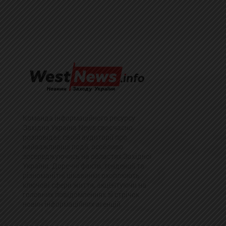
Команда інформаційного ресурсу
Західна Україна News своєчасно
розповідає своїй аудиторії про
найважливіші події, особливо
зосереджуючись на областях Західної
України. Доречні факти, тенденції та
різноманітні цікавинки охоплюють
ключові сфери життя, акцентуючи на
головних повідомленнях зі стрічок
новин інформаційних агенцій