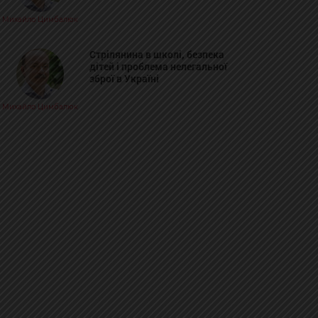
Михайло Цимбалюк
Стрілянина в школі, безпека
дітей і проблема нелегальної
зброї в Україні
Михайло Цимбалюк