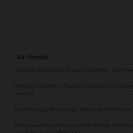
За темою
Україна виборола перше «золото» чемпіон
02.08.2026, 18:28
Через атаку РФ у Львові змінили рух гром
інакше
30.07.2026, 07:41
Іспанія вдруге в історії виграла чемпіонат
21.07.2026, 09:55
Львівський спортсмен Олег Рибак виборов
сучасного п’ятиборства