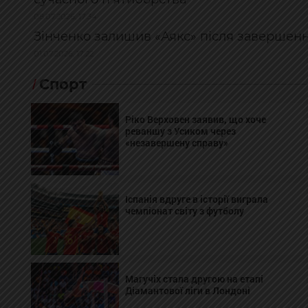
08.07.2026, 17:34
Зінченко залишив «Аякс» після завершен
01.07.2026, 17:22
Спорт
Ріко Верховен заявив, що хоче
реваншу з Усиком через
«незавершену справу»
Іспанія вдруге в історії виграла
чемпіонат світу з футболу
Магучіх стала другою на етапі
Діамантової ліги в Лондоні