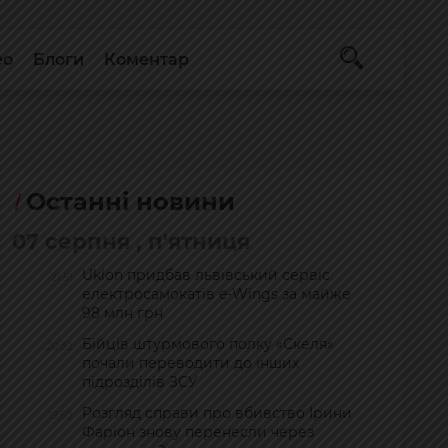
ео
Блоги
Коментар
Останні новини
07 серпня , п'ятниця
Uklon придбав львівський сервіс
21:51
електросамокатів e-Wings за майже
98 млн грн
Бійців штурмового полку «Скеля»
20:32
почали переводити до інших
підрозділів ЗСУ
Розгляд справи про вбивство Ірини
19:50
Фаріон знову перенесли через