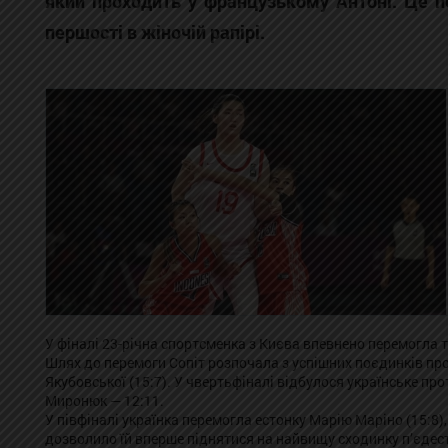
який проходить у французькому Антоні. Це пе
першості в жіночій рапірі.
У фіналі 23-річна спортсменка з Києва впевнено перемогла т
Шлях до перемоги Сопіт розпочала з успішних поєдинків прот
Якубовської (15:7). У чвертьфіналі відбулося українське п
Миронюк — 12:11.
У півфіналі українка перемогла естонку Марію Маріно (15:8),
дозволило їй вперше піднятися на найвищу сходинку п’єдес