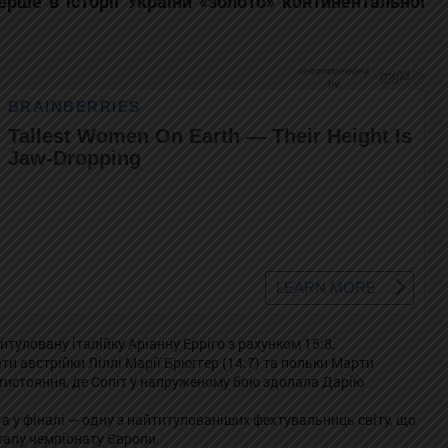
рше в історії України «золото» континентальної
итуловану італійку Аріанну Ерріго з рахунком 15:8.
и австрійки Ліллі Марії Брюггер (14:7) та польки Марти
ротистояння, де Сопіт у напруженому бою здолала Дарію
 а у фіналі — одну з найтитулованіших фехтувальниць світу, що
талу чемпіонату Європи.