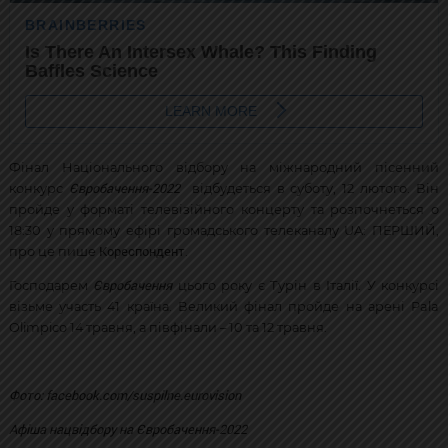
Фінал Національного відбору на міжнародний пісенний
Євробачення-2022
конкурс
відбудеться в суботу, 12 лютого. Він
пройде у форматі телевізійного концерту та розпочнеться о
18:30 у прямому ефірі громадського телеканалу UA: ПЕРШИЙ,
Кореспондент
про це пише
.
Євробачення
Господарем
цього року є Турін в Італії. У конкурсі
візьме участь 41 країна. Великий фінал пройде на арені Pala
Olimpico 14 травня, а півфінали – 10 та 12 травня.
Фото: facebook.com/suspilne.eurovision
Афіша нацвідбору на Євробачення-2022