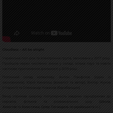
Cloudless – All be alright
Українська поп-рок та електронна група, заснована у 2017 році.
Пройшла через численні зміни у складі, кілька пауз та навіть
часткове припинення діяльності у 2019 році.
Поточний склад колективу: Антон Панфілов (один із
засновників), Юрій Каналош (вокаліст та автор), Віктор Жуков
(гітарист) та Олександр Ковачов (барабанщик).
Бенд отримав широку популярність завдяки саундтрекам до
Школа,
серіалів, фільмів та розважальних шоу (
Холостяк
Холостячка, Супер Топ-модель по-українськи
та
та ін.).