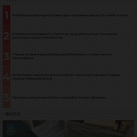
1
На Львівщині внаслідок зіткнення двох легковиків загинув 23-річний чоловік
2
Штормове попередження: у Львові до кінця доби сьогодні та на завтра
прогнозують грозу і сильний вітер
3
У Львові ветеран відкрив безбар’єрний барбершоп у лікарні святого
Пантелеймона
4
На Львівщині енергетику вручили підозру через смерть дитини: її вдарив
струмом обірваний провід
5
Партизани знищили автомобіль окупаційної поліції в Донецьку
ФОТО