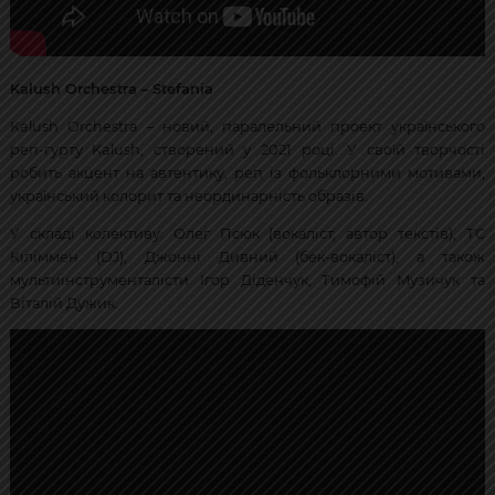
Kalush Orchestra – Stefania
Kalush Orchestra – новий, паралельний проект українського
реп-гурту Kalush, створений у 2021 році. У своїй творчості
робить акцент на автентику, реп із фольклорними мотивами,
український колорит та неординарність образів.
У складі колективу: Олег Псюк (вокаліст, автор текстів), ТС
Кіліммен (DJ), Джонні Дивний (бек-вокаліст), а також
мультиінструменталісти Ігор Діденчук, Тимофій Музичук та
Віталій Дужик.