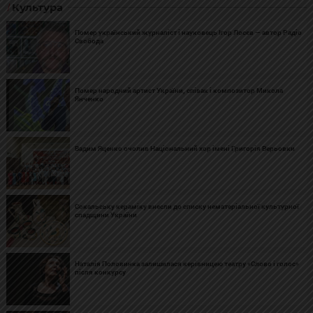
Культура
Помер український журналіст і науковець Ігор Лосєв — автор Радіо
Свобода
Помер народний артист України, співак і композитор Микола
Янченко
Вадим Яценко очолив Національний хор імені Григорія Верьовки
Сокальську кераміку внесли до списку нематеріальної культурної
спадщини України
Наталія Половинка залишилася керівницею театру «Слово і голос»
після конкурсу