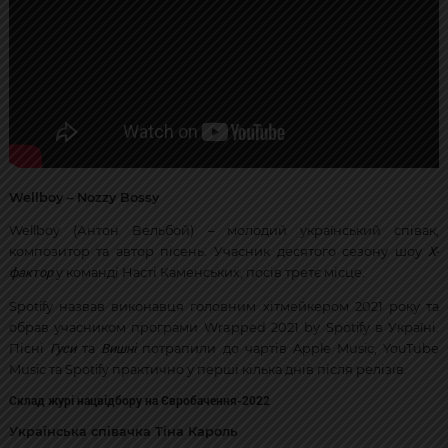
Wellboy – Nozzy Bossy
Wellboy (Антон Вельбой) – молодий український співак,
Х-
композитор та автор пісень. Учасник десятого сезону шоу
фактор
у команді Насті Каменських, посів третє місце.
Spotify назвав виконавця головним хітмейкером 2021 року та
обрав учасником програми Wrapped 2021 by Spotify в Україні.
Гуси
Вишні
Пісні
та
потрапили до чартів Apple Music, YouTube
Music та Spotify практично у перші кілька днів після релізів.
Склад журі нацвідбору на Євробачення-2022
Українська співачка Тіна Кароль