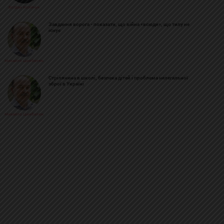
Богдан Козійчук
Завдання ворога - показати, що війна «всюди», що тилу не
існує
Михайло Цимбалюк
Стрілянина в школі, безпека дітей і проблема нелегальної
зброї в Україні
Михайло Цимбалюк