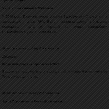
Українська співачка Джамала
Євробаченні
У 2016 році Джамала перемогла на
у Стокгольмі з
1944.
авторською піснею
Вона – народна артистка України,
володарка численних премій та суддя нацвідбору
Євробачення
на
у 2017 - 2019 роках.
Фото: facebook.com/suspilne.eurovision
Джамала
Ведучі нацвідбору на Євробачення-2022
Ведучими національного відбору стали Маша Єфросиніна та
Тимур Мірошниченко.
Фото: facebook.com/suspilne.eurovision
Маша Єфросиніна та Тимур Мірошниченко