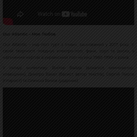
Our Atlantic – Моя Любов
Our Atlantic – інді-поп гурт з Умані, заснований у 2017 році. У
своїй творчості поєднує електро-поп, фанк, соул та диско, а
натхнення черпає в українській поп-музиці 1980-1990-х років.
У складі колективу: Віктор Байда (вокаліст, композитор,
клавішник), Дмитро Бакал (басист, автор текстів), Сергій Лисов
(гітарист) та Олексій Биков (ударник).