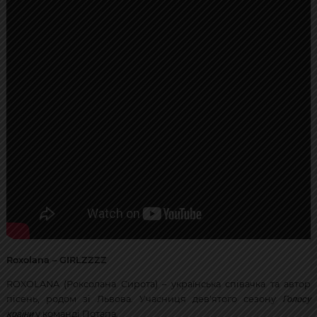
Roxolana – GIRLZZZZ
ROXOLANA (Роксолана Сирота) – українська співачка та автор
Голосу
пісень, родом зі Львова. Учасниця дев'ятого сезону
країни
у команді Потапа.