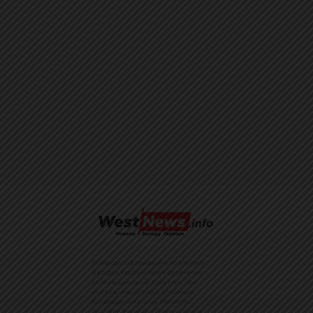
Команда інформаційного ресурсу
Західна Україна News своєчасно
розповідає своїй аудиторії про
найважливіші події, особливо
зосереджуючись на областях
Західної України. Доречні факти,