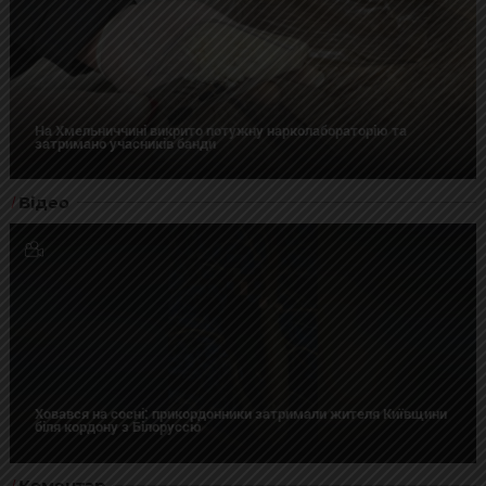
На Хмельниччині викрито потужну нарколабораторію та
затримано учасників банди
Відео
Ховався на сосні: прикордонники затримали жителя Київщини
біля кордону з Білоруссю
Коментар