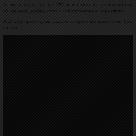
Олександр був капітаном СБУ, коли розпочалася війна на сході,
об'їхав увесь Донбас, у тому числі допомагаючи журналістам.
2020 року презентував соціальний музичний відеопроект Stop
the war.