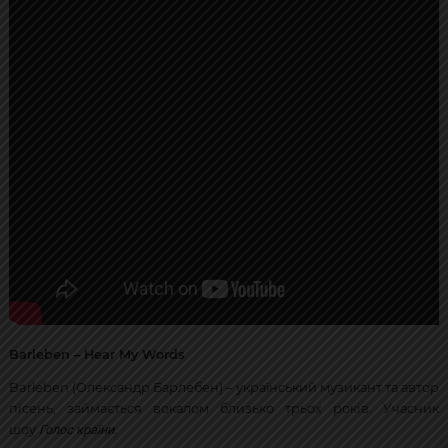
Barleben – Hear My Words
Barleben (Олександр Барлебен) – український музикант та автор
пісень, займається вокалом близько трьох років. Учасник
Голос країни.
шоу