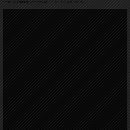
Голосу країни
сезону
у команді Тіни Кароль.