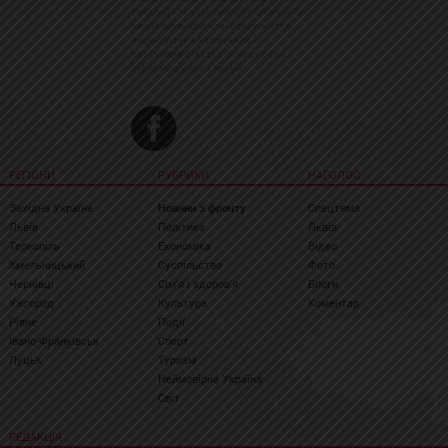
тенденції та різноманітні цікавинки
охоплюють ключові сфери життя,
акцентуючи на головних
повідомленнях зі стрічок новин
інформаційних агенцій
РЕГІОНИ
РУБРИКИ
НАГОЛОС
Західна Україна
Новини з фронту
Спецтема
Львів
Політика
Львів
Тернопіль
Економіка
Відео
Хмельницький
Суспільство
Фото
Чернівці
Сім'я і здоров'я
Блоги
Ужгород
Культура
Коментар
Рівне
Події
Івано-Франківськ
Спорт
Луцьк
Туризм
Неймовірна Україна
Світ
РЕДАКЦІЯ