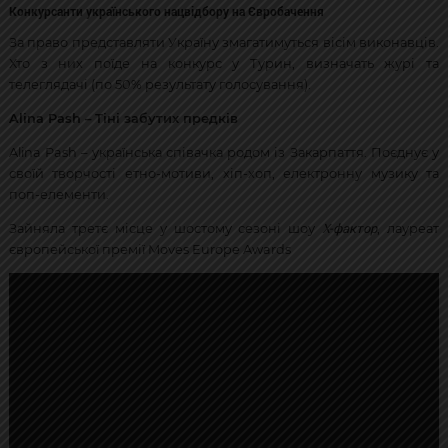
Конкурсанти українського нацвідбору на Євробачення
За право представляти Україну змагатимуться вісім виконавців.
Хто з них поїде на конкурс у Турин, визначать журі та
телеглядачі (по 50% результату голосування).
Alina Pash – Тіні забутих предків
Alina Pash – українська співачка родом із Закарпаття. Поєднує у
своїй творчості етно-мотиви, хіп-хоп, електронну музику та
поп-елементи.
Х-фактор
Зайняла третє місце у шостому сезоні шоу
, лауреат
європейської премії Moves Europe Awards