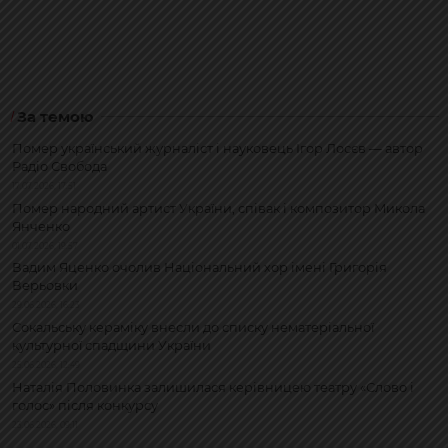
За темою
Помер український журналіст і науковець Ігор Лосєв — автор
Радіо Свобода
17.07.2026, 17:51
Помер народний артист України, співак і композитор Микола
Янченко
01.07.2026, 19:57
Вадим Яценко очолив Національний хор імені Григорія
Верьовки
29.06.2026, 16:23
Сокальську кераміку внесли до списку нематеріальної
культурної спадщини України
25.06.2026, 12:49
Наталія Половинка залишилася керівницею театру «Слово і
голос» після конкурсу
23.06.2026, 09:11