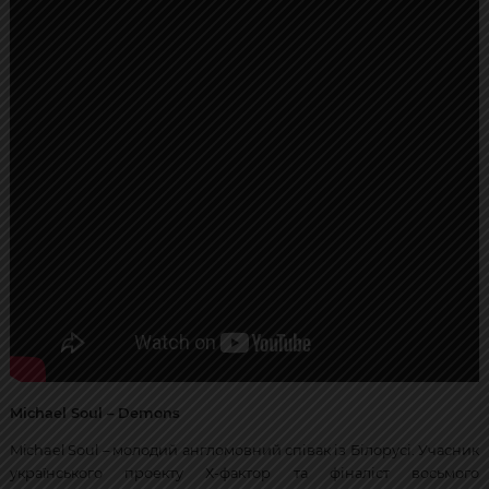
Michael Soul – Demons
Michael Soul – молодий англомовний співак із Білорусі. Учасник
українського проекту Х-фактор та фіналіст восьмого