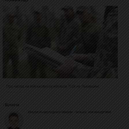
Про напад на військовослужбовців ТЦК на Львівщині
2025-02-19 11:31:54
Блоги
ERAZMUS+ МОЛОДІЖНІ ОБМІНИ – БІЛЬШЕ, НІЖ МАНДРІВКИ