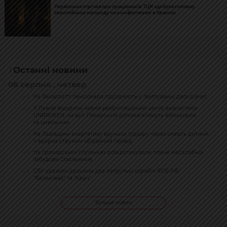
Українська стрічка про працівників ТЦК здобула головну
європейську нагороду на кінофестивалі в Кракові
Останні новини
06 серпня , четвер
На Закарпатті пенсіонера підозрюють у ґвалтуванні двох дівчат
20:38
У Львові відкрили новий реабілітаційний центр екосистеми
19:52
UNBROKEN: на вул. Пекарській допомагатимуть військовим
та цивільним
На Львівщині енергетику вручили підозру через смерть дитини:
19:41
її вдарив струмом обірваний провід
На громадських слуханнях розкритикували плани масштабної
18:27
забудови Сокільників
СБУ уразили дронами два патрульні кораблі ФСБ РФ:
18:18
"Балаклава" та "Керч"
Більше новин