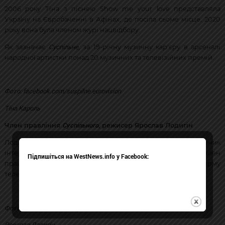
2006 року Тіна з піснею Show me your love представляла
Україну на Євробаченні в Афінах, де посіла сьоме місце. 2020
року вона була членом журі нацвідбору.
Суспільне
Як зазначає
, за 19-річну музичну кар'єру в арсеналі
народної артистки понад 20 музичних та телевізійних премій.
Фото: facebook.com/suspilne.eurovision
Тіна Кароль
Суспільного
Член правління
, режисер Ярослав Лодигін
Лодигін – режисер, сценарист, радіоведучий та засновник
Аристократи
інтернет-радіо
. З 2019 року член
Підпишіться на WestNews.info у Facebook:
Суспільного
правління
, відповідальний за платформу
телебачення, а також член Європейської кіноакадемії.
Фото: facebook.com/suspilne.eurovision
Ярослав Лодигін