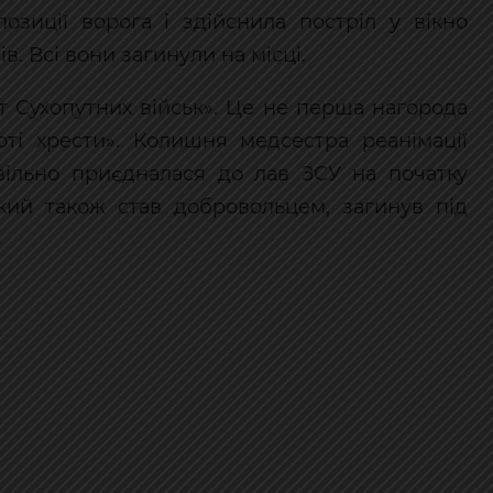
озиції ворога і здійснила постріл у вікно
в. Всі вони загинули на місці.
ест Сухопутних військ». Це не перша нагорода
ті хрести». Колишня медсестра реанімації
овільно приєдналася до лав ЗСУ на початку
який також став добровольцем, загинув під