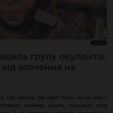
щила групу окупантів
 від оточення на
ну 128-ї бригади ТрО «Дике Поле», під час бою в
струвала неабияку відвагу, знищивши групу
мета. Її дії дозволили врятувати підрозділ від