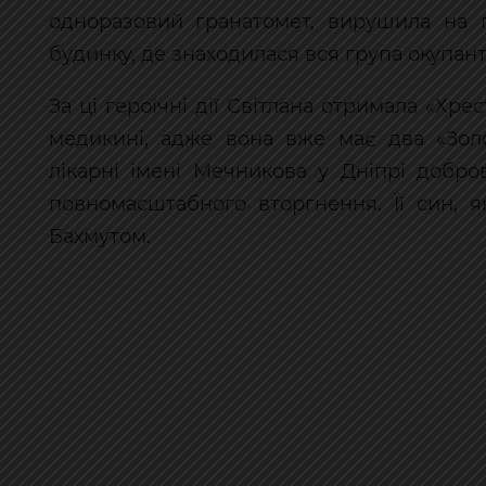
одноразовий гранатомет, вирушила на п
будинку, де знаходилася вся група окупанті
За ці героїчні дії Світлана отримала «Хр
медикині, адже вона вже має два «Золо
лікарні імені Мечникова у Дніпрі добр
повномасштабного вторгнення. Її син, 
Бахмутом.