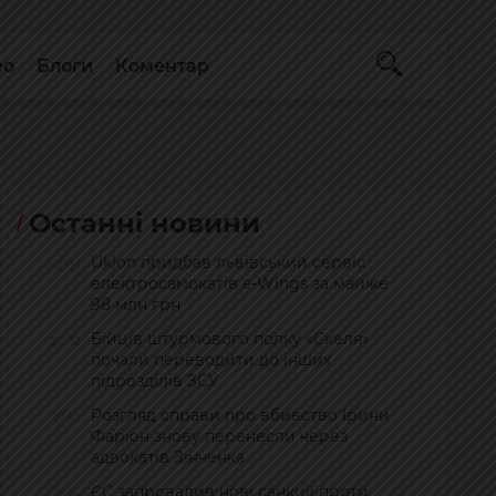
ео
Блоги
Коментар
Останні новини
Uklon придбав львівський сервіс
21:51
електросамокатів e-Wings за майже
98 млн грн
Бійців штурмового полку «Скеля»
20:32
почали переводити до інших
підрозділів ЗСУ
Розгляд справи про вбивство Ірини
19:50
Фаріон знову перенесли через
адвокатів Зінченка
ЄС запровадив нові санкції проти
19:14