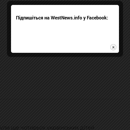
Підпишіться на WestNews.info у Facebook:
ули ще чотирьох українських дітей