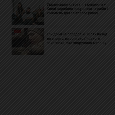
Український стартап із корінням у
Києві виробляє пакування з грибів і
конопель для світового ринку
Три доби на передовій і шлях назад
до спорту: історія українського
захисника, яка зворушила мережу