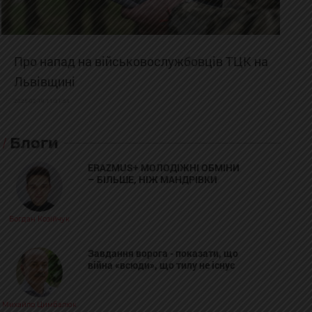
Про напад на військовослужбовців ТЦК на
Львівщині
2025-02-19 11:31:54
Блоги
ERAZMUS+ МОЛОДІЖНІ ОБМІНИ
– БІЛЬШЕ, НІЖ МАНДРІВКИ
Богдан Козійчук
Завдання ворога - показати, що
війна «всюди», що тилу не існує
Михайло Цимбалюк