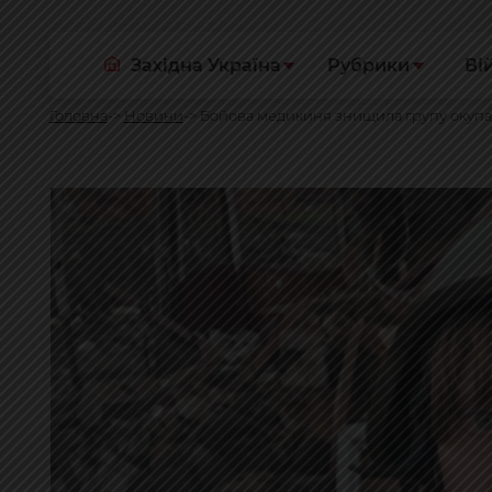
Західна Україна
Рубрики
Ві
Головна
Новини
Бойова медикиня знищила групу окупант