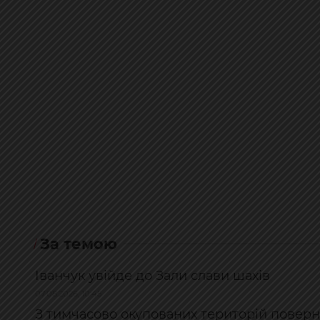
За темою
Іванчук увійде до Зали слави шахів
07.08.2026, 10:45
З тимчасово окупованих територій поверн