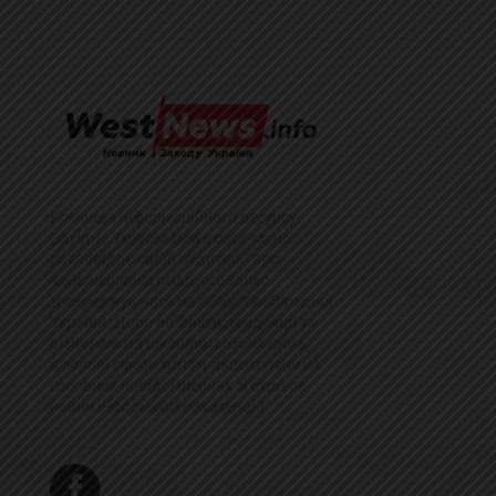
Команда інформаційного ресурсу
Західна Україна News своєчасно
розповідає своїй аудиторії про
найважливіші події, особливо
зосереджуючись на областях Західної
України. Доречні факти, тенденції та
різноманітні цікавинки охоплюють
ключові сфери життя, акцентуючи на
головних повідомленнях зі стрічок
новин інформаційних агенцій