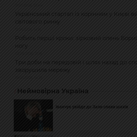
31.07.2026, 22:44
Український стартап із корінням у Києві в
світового ринку
12.06.2026, 14:16
Робить перші кроки: зірковий олень Бори
ногу
02.06.2026, 15:18
Три доби на передовій і шлях назад до спо
зворушила мережу
29.05.2026, 14:33
Неймовірна Україна
Іванчук увійде до Зали слави шахів