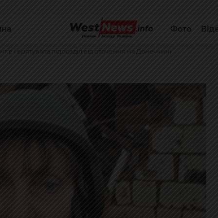
йна
Фото
Від
ів і врятувала підрозділ від оточення на Донеччині