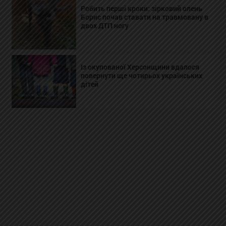
Робить перші кроки: зірковий олень
Борис почав ставати на травмовану в
двох ДТП ногу
Із окупованої Херсонщини вдалося
повернути ще чотирьох українських
дітей