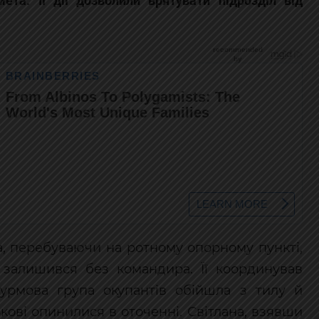
на, перебуваючи на ротному опорному пункті,
 залишився без командира. Її координував
урмова група окупантів обійшла з тилу й
ькові опинилися в оточенні. Світлана, взявши