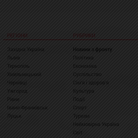
РЕГІОНИ
РУБРИКИ
Західна Україна
Новини з фронту
Львів
Політика
Тернопіль
Економіка
Хмельницький
Суспільство
Чернівці
Сім'я і здоров'я
Ужгород
Культура
Рівне
Події
Івано-Франківськ
Спорт
Луцьк
Туризм
Неймовірна Україна
Світ