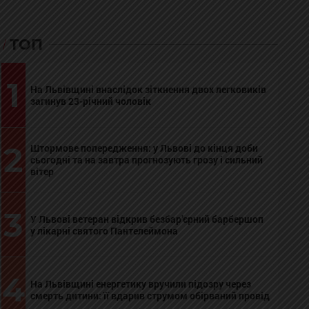
ТОП
1
На Львівщині внаслідок зіткнення двох легковиків
загинув 23-річний чоловік
2
Штормове попередження: у Львові до кінця доби
сьогодні та на завтра прогнозують грозу і сильний
вітер
3
У Львові ветеран відкрив безбар’єрний барбершоп
у лікарні святого Пантелеймона
4
На Львівщині енергетику вручили підозру через
смерть дитини: її вдарив струмом обірваний провід