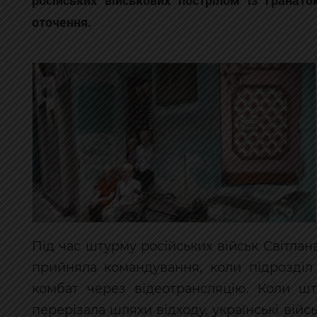
оточення.
Під час штурму російських військ Світла
прийняла командування, коли підрозділ
комбат через відеотрансляцію. Коли шт
перерізала шляхи відходу, українські війс