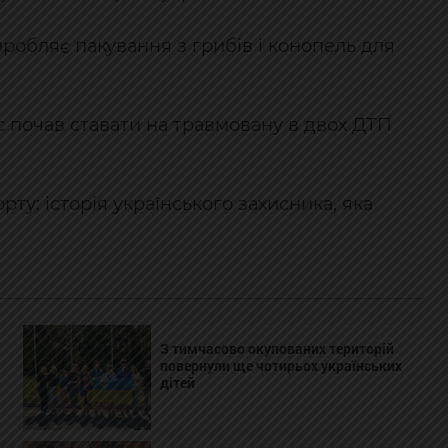
иробляє пакування з грибів і конопель для
с почав ставати на травмовану в двох ДТП
рту: історія українського захисника, яка
З тимчасово окупованих територій
повернули ще чотирьох українських
дітей