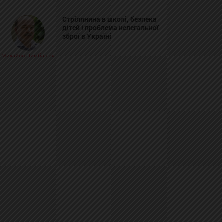
Стрілянина в школі, безпека
дітей і проблема нелегальної
зброї в Україні
Михайло Цимбалюк