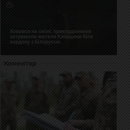
Ховався на сосні: прикордонники
затримали жителя Київщини біля
кордону з Білоруссю
Коментар