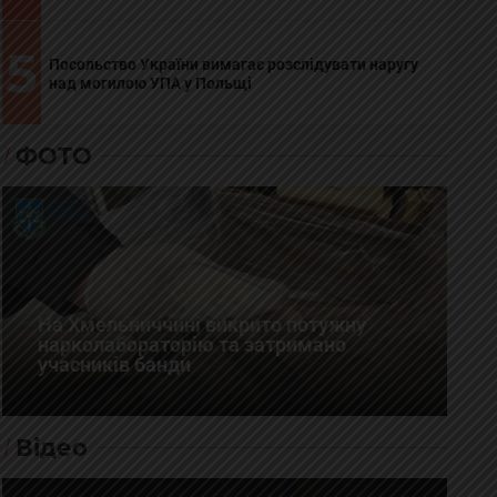
5
Посольство України вимагає розслідувати наругу
над могилою УПА у Польщі
ФОТО
На Хмельниччині викрито потужну
нарколабораторію та затримано
учасників банди
Відео