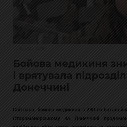
13.05.2025, 10:58
Бойова медикиня зни
і врятувала підрозділ
Донеччині
Світлана, бойова медикиня з 230-го батальйо
Старомайорському на Донеччині продемон
російських військових пострілом із гранато