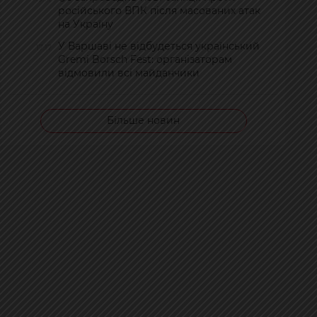
російського ВПК після масованих атак
на Україну
У Варшаві не відбудеться український
17:17
Gremi Borsch Fest: організаторам
відмовили всі майданчики
Більше новин