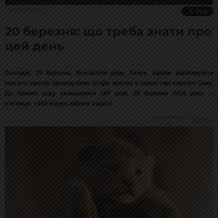
20.03.2026, 07:51
20 березня: що треба знати про
цей день
Сьогодні, 20 березня, Всесвітній день Землі. Віряни вшановують
пам’ять святих преподобних Отців, вбитих в монастирі святого Сави.
До Нового року залишилося 287 днів. 20 березня 2026 року —
п’ятниця. 1485-й день війни в Україні.