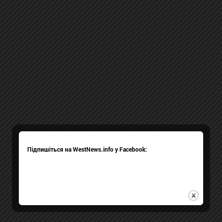
Підпишіться на WestNews.info у Facebook: